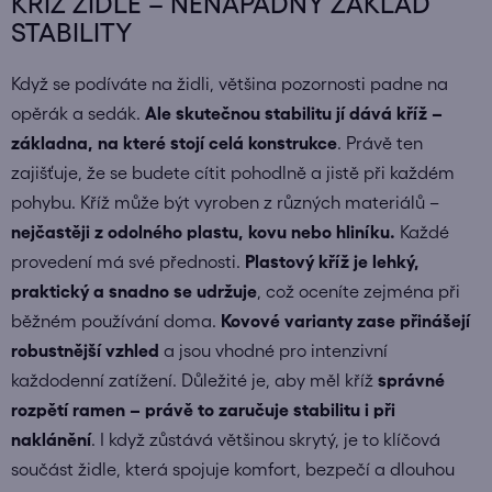
KŘÍŽ ŽIDLE – NENÁPADNÝ ZÁKLAD
STABILITY
Když se podíváte na židli, většina pozornosti padne na
opěrák a sedák.
Ale skutečnou stabilitu jí dává kříž –
základna, na které stojí celá konstrukce
. Právě ten
zajišťuje, že se budete cítit pohodlně a jistě při každém
pohybu. Kříž může být vyroben z různých materiálů –
nejčastěji z odolného plastu, kovu nebo hliníku.
Každé
provedení má své přednosti.
Plastový kříž je lehký,
praktický a snadno se udržuje
, což oceníte zejména při
běžném používání doma.
Kovové varianty zase přinášejí
robustnější vzhled
a jsou vhodné pro intenzivní
každodenní zatížení. Důležité je, aby měl kříž
správné
rozpětí ramen – právě to zaručuje stabilitu i při
naklánění
. I když zůstává většinou skrytý, je to klíčová
součást židle, která spojuje komfort, bezpečí a dlouhou