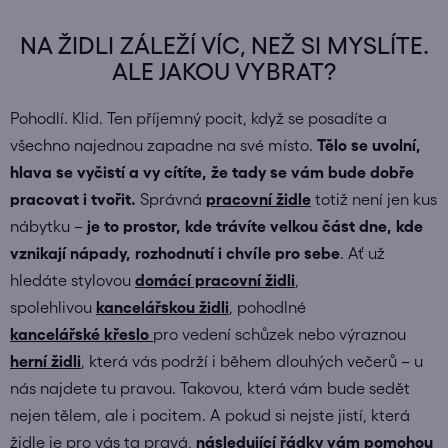
NA ŽIDLI ZÁLEŽÍ VÍC, NEŽ SI MYSLÍTE.
ALE JAKOU VYBRAT?
Pohodlí. Klid. Ten příjemný pocit, když se posadíte a
všechno najednou zapadne na své místo.
Tělo se uvolní,
hlava se vyčistí a vy cítíte, že tady se vám bude dobře
pracovat i tvořit.
Správná
pracovní židle
totiž není jen kus
nábytku –
je to prostor, kde trávíte velkou část dne, kde
vznikají nápady, rozhodnutí i chvíle pro sebe
. Ať už
hledáte stylovou
domácí pracovní židli
,
spolehlivou
kancelářskou židli
, pohodlné
kancelářské
křeslo
pro vedení schůzek nebo výraznou
herní židli
, která vás podrží i během dlouhých večerů – u
nás najdete tu pravou. Takovou, která vám bude sedět
nejen tělem, ale i pocitem. A pokud si nejste jistí, která
židle je pro vás ta pravá,
následující řádky vám pomohou