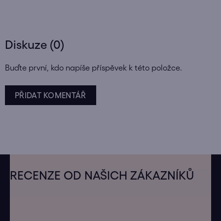
Diskuze (0)
Buďte první, kdo napíše příspěvek k této položce.
PŘIDAT KOMENTÁŘ
Z
á
RECENZE OD NAŠICH ZÁKAZNÍKŮ
p
a
t