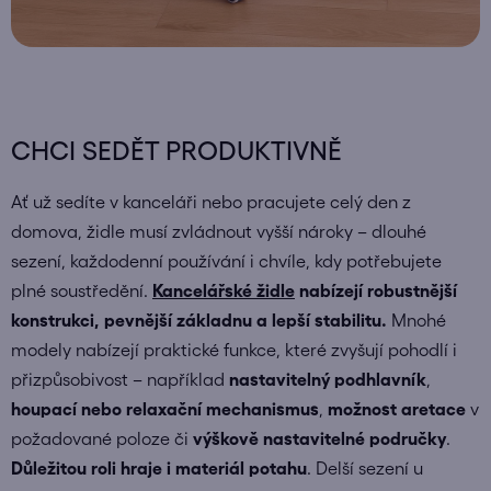
CHCI SEDĚT PRODUKTIVNĚ
Ať už sedíte v kanceláři nebo pracujete celý den z
domova, židle musí zvládnout vyšší nároky – dlouhé
sezení, každodenní používání i chvíle, kdy potřebujete
plné soustředění.
Kancelářské židle
nabízejí robustnější
konstrukci, pevnější základnu a lepší stabilitu.
Mnohé
modely nabízejí praktické funkce, které zvyšují pohodlí i
přizpůsobivost – například
nastavitelný podhlavník
,
houpací nebo relaxační mechanismus
,
možnost aretace
v
požadované poloze či
výškově nastavitelné područky
.
Důležitou roli hraje i
materiál potahu
. Delší sezení u