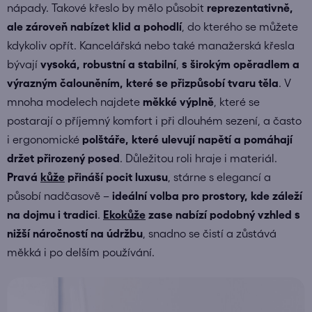
nápady. Takové křeslo by mělo působit
reprezentativně,
ale zároveň nabízet klid a pohodlí
, do kterého se můžete
kdykoliv opřít. Kancelářská nebo také manažerská křesla
bývají
vysoká, robustní a stabilní
,
s širokým opěradlem a
výrazným čalouněním, které se přizpůsobí tvaru těla
. V
mnoha modelech najdete
měkké výplně
, které se
postarají o příjemný komfort i při dlouhém sezení, a často
i ergonomické
polštáře, které ulevují napětí a pomáhají
držet přirozený posed
. Důležitou roli hraje i materiál.
Pravá
kůže
přináší pocit luxusu
, stárne s elegancí a
působí nadčasově –
ideální volba pro prostory, kde záleží
na dojmu i tradici
.
Ekokůže
zase nabízí podobný vzhled s
nižší náročností na údržbu
, snadno se čistí a zůstává
měkká i po delším používání.