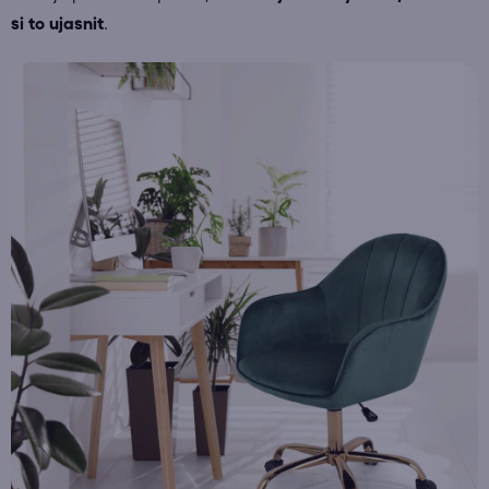
si to ujasnit
.