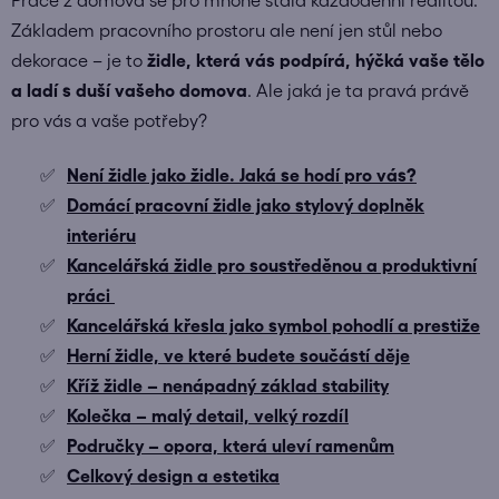
Práce z domova se pro mnohé stala každodenní realitou.
Základem pracovního prostoru ale není jen stůl nebo
dekorace – je to
židle, která vás podpírá, hýčká vaše tělo
a ladí s duší vašeho domova
. Ale jaká je ta pravá právě
pro vás a vaše potřeby?
Není židle jako židle. Jaká se hodí pro vás?
Domácí pracovní židle jako stylový doplněk
interiéru
Kancelářská židle pro soustředěnou a produktivní
práci
Kancelářská křesla jako symbol pohodlí a prestiže
Herní židle, ve které budete součástí děje
Kříž židle – nenápadný základ stability
Kolečka – malý detail, velký rozdíl
Područky – opora, která uleví ramenům
Celkový design a estetika