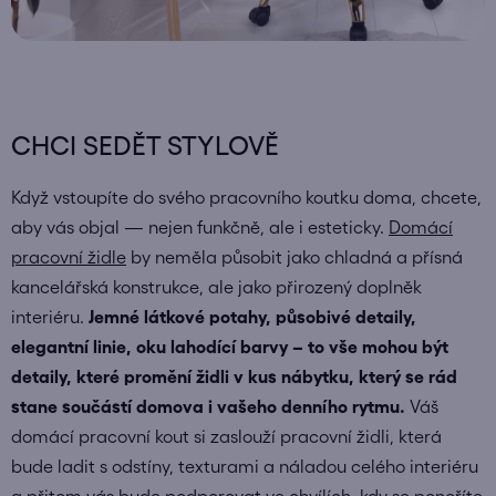
CHCI SEDĚT STYLOVĚ
Když vstoupíte do svého pracovního koutku doma, chcete,
aby vás objal — nejen funkčně, ale i esteticky.
Domácí
pracovní židle
by neměla působit jako chladná a přísná
kancelářská konstrukce, ale jako přirozený doplněk
interiéru.
Jemné látkové potahy, působivé detaily,
elegantní linie, oku lahodící barvy – to vše mohou být
detaily, které promění židli v kus nábytku, který se rád
stane součástí domova i vašeho denního rytmu.
Váš
domácí pracovní kout si zaslouží pracovní židli, která
bude ladit s odstíny, texturami a náladou celého interiéru
a přitom vás bude podporovat ve chvílích, kdy se ponoříte