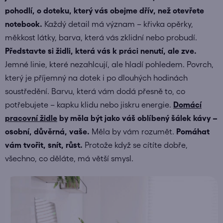
pohodlí, o doteku, který vás obejme dřív, než otevřete
notebook.
Každý detail má význam – křivka opěrky,
měkkost látky, barva, která vás zklidní nebo probudí.
Představte si židli, která vás k práci nenutí, ale zve.
Jemné linie, které nezahlcují, ale hladí pohledem. Povrch,
který je příjemný na dotek i po dlouhých hodinách
soustředění. Barvu, která vám dodá přesně to, co
potřebujete – kapku klidu nebo jiskru energie.
Domácí
pracovní židle
by měla být jako váš oblíbený šálek kávy –
osobní, důvěrná, vaše.
Měla by vám rozumět.
Pomáhat
vám tvořit, snít, růst.
Protože když se cítíte dobře,
všechno, co děláte, má větší smysl.