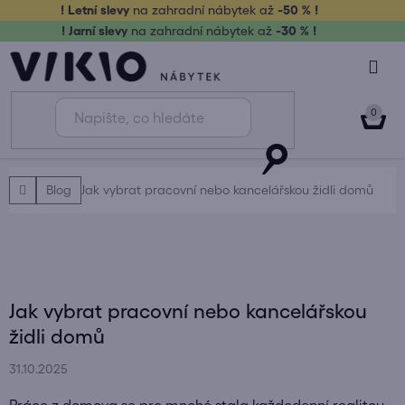
Přejít
! Letní slevy
na zahradní nábytek až
-50 % !
na
! Jarní slevy
na zahradní nábytek až
-30 % !
obsah
NÁK
KOŠ
Domů
Blog
Jak vybrat pracovní nebo kancelářskou židli domů
Jak vybrat pracovní nebo kancelářskou
židli domů
31.10.2025