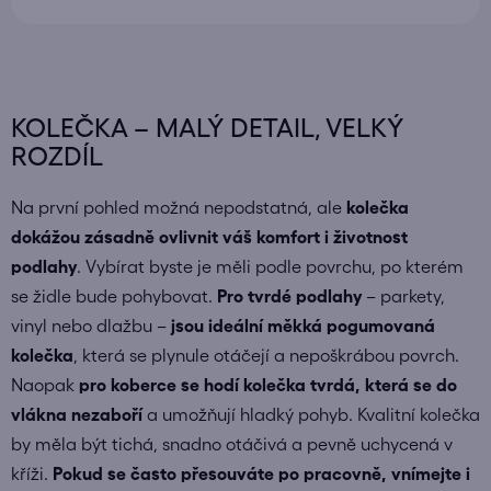
KOLEČKA – MALÝ DETAIL, VELKÝ
ROZDÍL
Na první pohled možná nepodstatná, ale
kolečka
dokážou zásadně ovlivnit váš komfort i životnost
podlahy
. Vybírat byste je měli podle povrchu, po kterém
se židle bude pohybovat.
Pro
tvrdé podlahy
– parkety,
vinyl nebo dlažbu –
jsou ideální měkká pogumovaná
kolečka
, která se plynule otáčejí a nepoškrábou povrch.
Naopak
pro koberce
se hodí kolečka tvrdá, která se do
vlákna nezaboří
a umožňují hladký pohyb. Kvalitní kolečka
by měla být tichá, snadno otáčivá a pevně uchycená v
kříži.
Pokud se často přesouváte po pracovně, vnímejte i