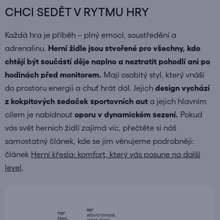
CHCI SEDĚT V RYTMU HRY
Každá hra je příběh – plný emocí, soustředění a
adrenalinu.
Herní židle jsou stvořené pro všechny, kdo
chtějí být součástí děje naplno a neztratit pohodlí ani po
hodinách před monitorem.
Mají osobitý styl, který vnáší
do prostoru energii a chuť hrát dál.
Jejich
design vychází
z
kokpitových sedaček sportovních aut
a jejich hlavním
cílem je nabídnout
oporu v dynamickém sezení.
Pokud
vás svět herních židlí zajímá víc, přečtěte si náš
samostatný článek, kde se jim věnujeme podrobněji:
článek
Herní křesla: komfort, který vás posune na další
level
.