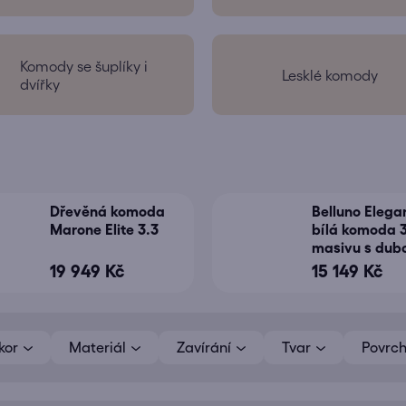
Komody se šuplíky i
Lesklé komody
dvířky
Dřevěná komoda
Belluno Elega
Marone Elite 3.3
bílá komoda 
masivu s dub
deskou
19 949 Kč
15 149 Kč
kor
Materiál
Zavírání
Tvar
Povrc