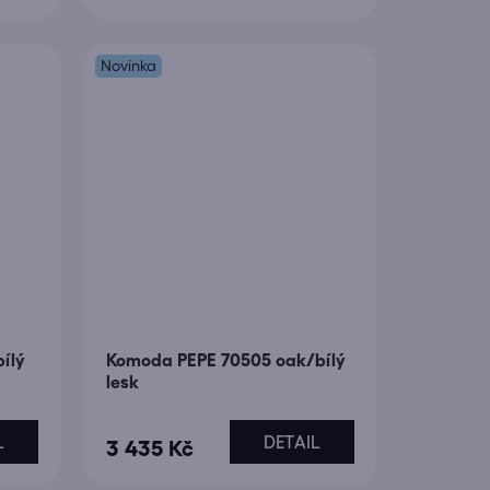
Novinka
ílý
Komoda PEPE 70505 oak/bílý
lesk
L
DETAIL
3 435 Kč