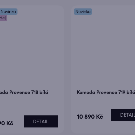
Novinka
Novinka
dej
da Provence 718 bílá
Komoda Provence 719 bíl
DETAI
měrné
10 890 Kč
DETAIL
90 Kč
ocení
uktu