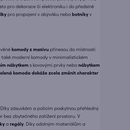
sto pro dekorace či elektroniku i do předsíně
lky
pro propojení v obýváku nebo
botníky
v
evěné
komody z masivu
přinesou do místnosti
jsou také moderní komody v minimalistickém
lním nábytkem
s kovovými prvky nebo
nábytkem
olená komoda dokáže zcela změnit charakter
. Díky zásuvkám a policím poskytnou přehledný
r bez zbytečného zatížení prostoru. V
lky
a
regály
. Díky odolným materiálům a