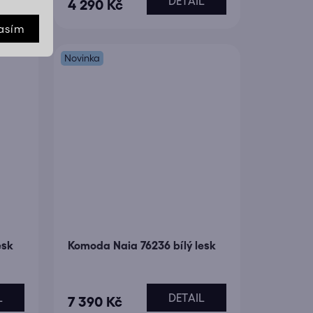
L
DETAIL
4 290 Kč
asím
Novinka
esk
Komoda Naia 76236 bílý lesk
L
DETAIL
7 390 Kč