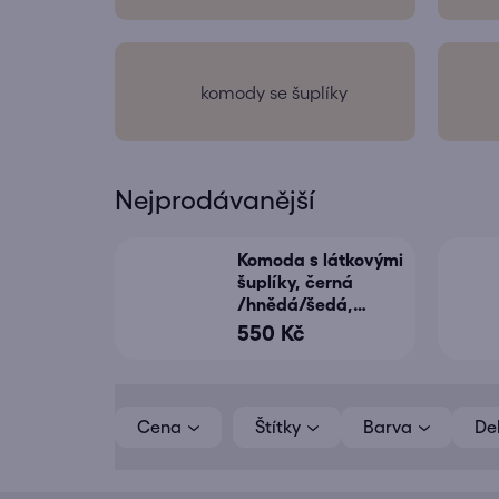
komody se šuplíky
Nejprodávanější
Komoda s látkovými
šuplíky, černá
/hnědá/šedá,
CAMILO TYP 1
550 Kč
V
ý
Cena
Barva
De
p
i