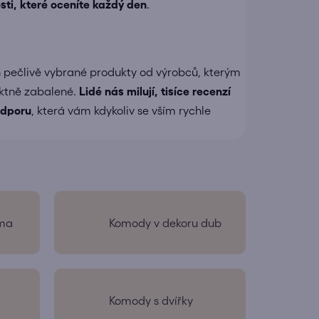
sti, které oceníte každý den
.
 pečlivě vybrané produkty od výrobců, kterým
ektně zabalené.
Lidé nás milují, tisíce recenzí
dporu
, která vám kdykoliv se vším rychle
ma
Komody v dekoru dub
Komody s dvířky