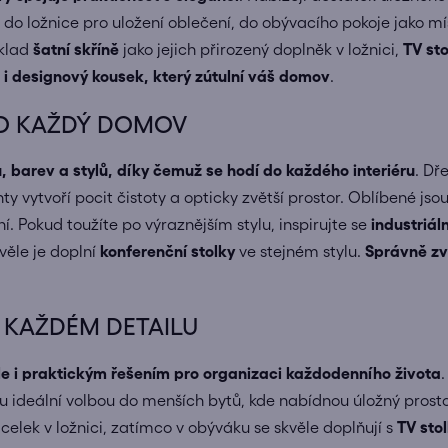
í do ložnice pro uložení oblečení, do obývacího pokoje jako mí
íklad
šatní skříně
jako jejich přirozený doplněk v ložnici,
TV sto
 i designový kousek, který zútulní váš domov
.
PRO KAŽDÝ DOMOV
, barev a stylů, díky čemuž se hodí do každého interiéru
. Dř
anty vytvoří pocit čistoty a opticky zvětší prostor. Oblíbené 
 Pokud toužíte po výraznějším stylu, inspirujte se
industriá
věle je doplní
konferenční stolky
ve stejném stylu.
Správně zv
 KAŽDÉM DETAILU
e i praktickým řešením pro organizaci každodenního života
u ideální volbou do menších bytů, kde nabídnou úložný prosto
celek v ložnici, zatímco v obýváku se skvěle doplňují s
TV sto