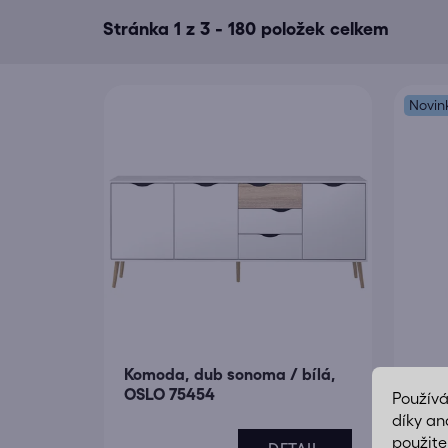
s
Stránka
1
z
3
-
180
položek celkem
p
r
o
Novin
d
u
k
t
ů
Komoda, dub sonoma / bílá,
Komo
OSLO 75454
Použív
díky an
použite