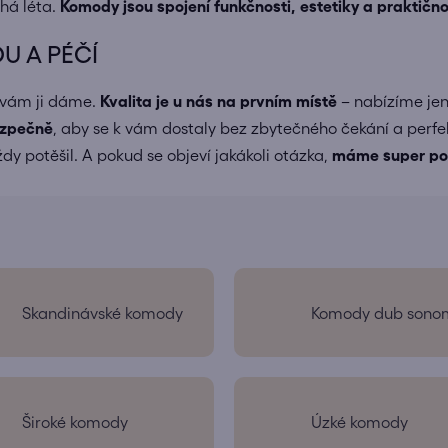
há léta.
Komody jsou spojení funkčnosti, estetiky a praktično
U A PÉČÍ
 vám ji dáme.
Kvalita je u nás na prvním místě
– nabízíme jen
ezpečně
, aby se k vám dostaly bez zbytečného čekání a perf
dy potěšil. A pokud se objeví jakákoli otázka,
máme super po
Skandinávské komody
Komody dub sono
Široké komody
Úzké komody