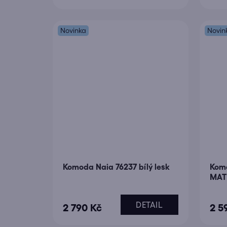
Novinka
Novin
Komoda Naia 76237 bílý lesk
Komo
MAT
DETAIL
2 790 Kč
2 5