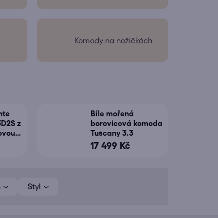
Komody na nožičkách
nte
Bíle mořená
3D2S z
borovicová komoda
ovou
Tuscany 3.3
17 499 Kč
h
Styl