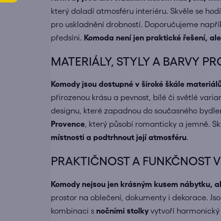
který doladí atmosféru interiéru. Skvěle se hod
pro uskladnění drobností. Doporučujeme např
předsíni.
Komoda není jen praktické řešení, ale
MATERIÁLY, STYLY A BARVY 
Komody jsou dostupné v široké škále materiálů
přirozenou krásu a pevnost, bílé či světlé vari
designu, které zapadnou do současného bydlení.
Provence
, který působí romanticky a jemně. Sk
místnosti a podtrhnout její atmosféru
.
PRAKTIČNOST A FUNKČNOST V
Komody nejsou jen krásným kusem nábytku, al
prostor na oblečení, dokumenty i dekorace. Jso
kombinaci s
nočními stolky
vytvoří harmonický 