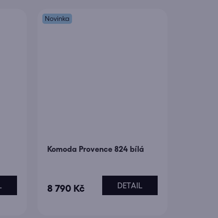
Novinka
á
Komoda Provence 824 bílá
L
DETAIL
8 790 Kč