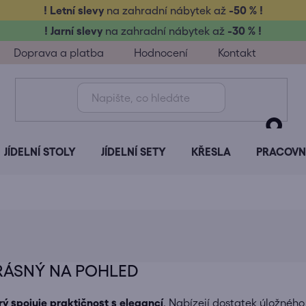
! Letní slevy
na zahradní nábytek až
-50 % !
! Jarní slevy
na zahradní nábytek až
-30 % !
Doprava a platba
Hodnocení
Kontakt
JÍDELNÍ STOLY
JÍDELNÍ SETY
KŘESLA
PRACOVNÍ
KRÁSNÝ NA POHLED
ý spojuje praktičnost s elegancí
. Nabízejí dostatek úložného