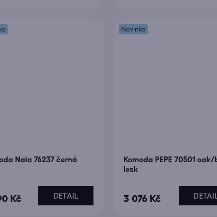
ka
Novinka
da Naia 76237 černá
Komoda PEPE 70501 oak/b
lesk
DETAIL
DETAI
90 Kč
3 076 Kč