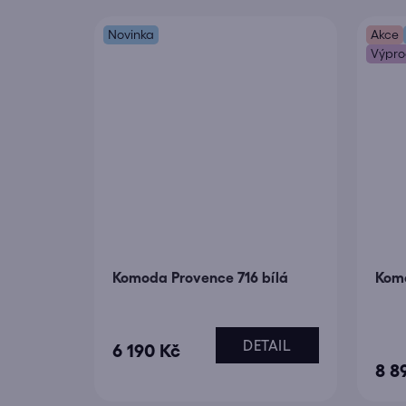
Novinka
Akce
Výpro
Komoda Provence 716 bílá
Komo
DETAIL
Prů
6 190 Kč
8 8
hodn
prod