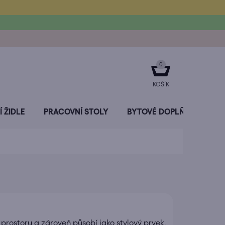
NÁKUPNÍ
KOŠÍK
 ŽIDLE
PRACOVNÍ STOLY
BYTOVÉ DOPLŇKY
SL
 prostoru a zároveň působí jako stylový prvek,