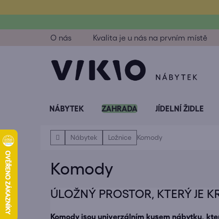
Přejít
na
obsah
O nás
Kvalita je u nás na prvním místě
NÁBYTEK
ZAHRADA
JÍDELNÍ ŽIDLE
Domů
Nábytek
Ložnice
Komody
Komody
ÚLOŽNÝ PROSTOR, KTERÝ JE 
Komody jsou univerzálním kusem nábytku, kter