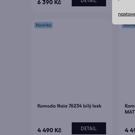
DETAIL
6 390 Kč
5 5
nastave
Novinka
Novin
Komoda Naia 76234 bílý lesk
Komo
MAT
DETAIL
4 490 Kč
4 4