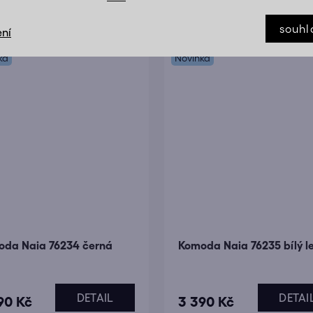
DETAIL
DETAI
90 Kč
5 490 Kč
souhl
ní
ka
Novinka
da Naia 76234 černá
Komoda Naia 76235 bílý l
DETAIL
DETAI
90 Kč
3 390 Kč