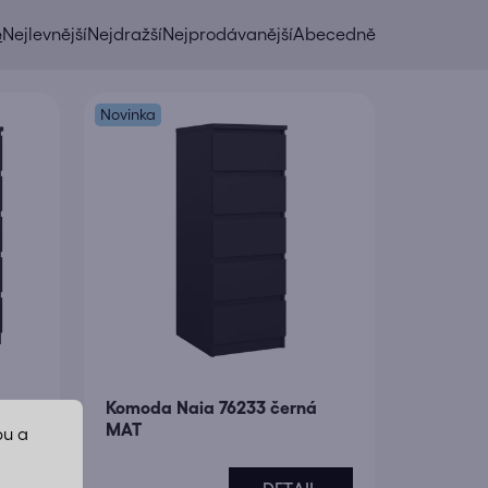
e
Nejlevnější
Nejdražší
Nejprodávanější
Abecedně
Novinka
Komoda Naia 76233 černá
MAT
bu a