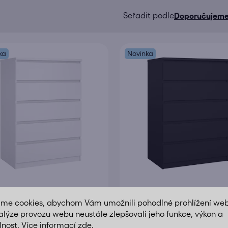
Doporučujem
Ř
a
z
ka
Novinka
e
n
í
p
r
o
d
u
k
t
da Naia 76231 bílý lesk
Komoda Naia 76231 černá
ů
MAT
áme cookies, abychom Vám umožnili pohodlné prohlížení we
alýze provozu webu neustále zlepšovali jeho funkce, výkon a
lnost. Více informací
zde
.