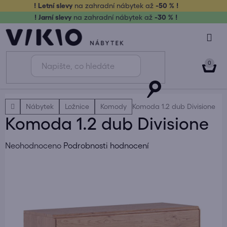
Přejít
! Letní slevy
na zahradní nábytek až
-50 % !
na
! Jarní slevy
na zahradní nábytek až
-30 % !
obsah
NÁK
KOŠ
Domů
Nábytek
Ložnice
Komody
Komoda 1.2 dub Divisione
Komoda 1.2 dub Divisione
Průměrné
Neohodnoceno
Podrobnosti hodnocení
hodnocení
produktu
je
0,0
z
5