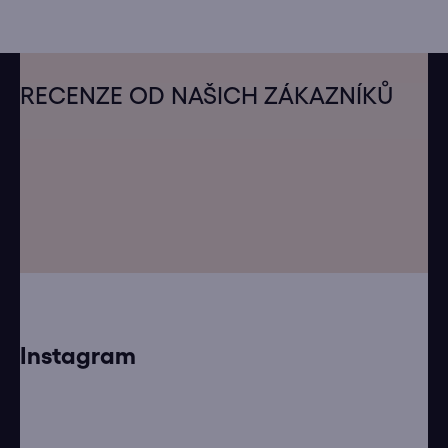
Z
á
RECENZE OD NAŠICH ZÁKAZNÍKŮ
p
a
t
í
Instagram