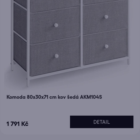
Komoda 80x30x71 cm kov šedá AKM104S
DETAIL
1 791 Kč