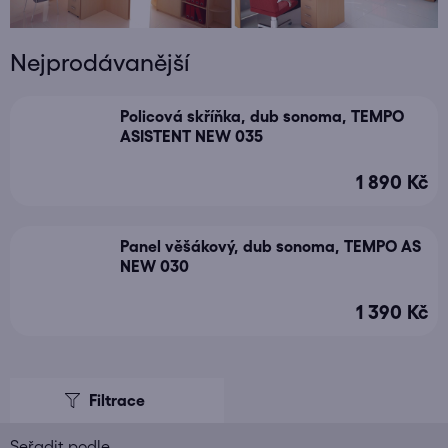
Nejprodávanější
Policová skříňka, dub sonoma, TEMPO
ASISTENT NEW 035
1 890 Kč
Panel věšákový, dub sonoma, TEMPO AS
NEW 030
1 390 Kč
V
ý
p