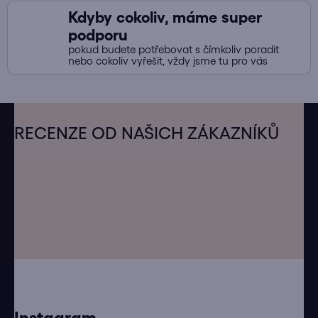
Kdyby cokoliv, máme super
podporu
pokud budete potřebovat s čímkoliv poradit
nebo cokoliv vyřešit, vždy jsme tu pro vás
Z
á
RECENZE OD NAŠICH ZÁKAZNÍKŮ
p
a
t
í
Instagram