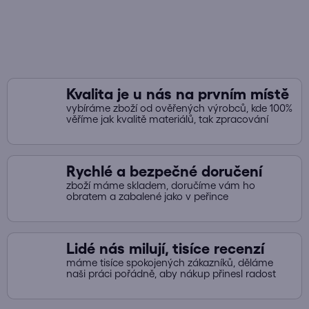
r
v
k
y
v
ý
Kvalita je u nás na prvním místě
p
vybíráme zboží od ověřených výrobců, kde 100%
i
věříme jak kvalitě materiálů, tak zpracování
s
u
Rychlé a bezpečné doručení
zboží máme skladem, doručíme vám ho
obratem a zabalené jako v peřince
Lidé nás milují, tisíce recenzí
máme tisíce spokojených zákazníků, děláme
naši práci pořádně, aby nákup přinesl radost