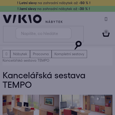
Přejít
! Letní slevy
na zahradní nábytek až
-50 % !
na
! Jarní slevy
na zahradní nábytek až
-30 % !
obsah
NÁK
KOŠ
Domů
Nábytek
Pracovna
Kompletní sestavy
Kancelářská sestava TEMPO
Kancelářská sestava
TEMPO