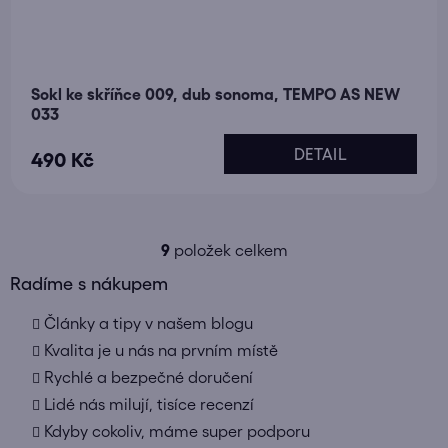
Sokl ke skříňce 009, dub sonoma, TEMPO AS NEW
033
DETAIL
490 Kč
9
položek celkem
O
v
Radíme s nákupem
l
Články a tipy v našem blogu
á
d
Kvalita je u nás na prvním místě
a
Rychlé a bezpečné doručení
c
Lidé nás milují, tisíce recenzí
í
Kdyby cokoliv, máme super podporu
p