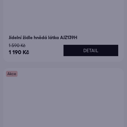
Jídelní židle hnědá látka AJZ139H
1 590 Kč
DETAIL
1 190 Kč
Akce