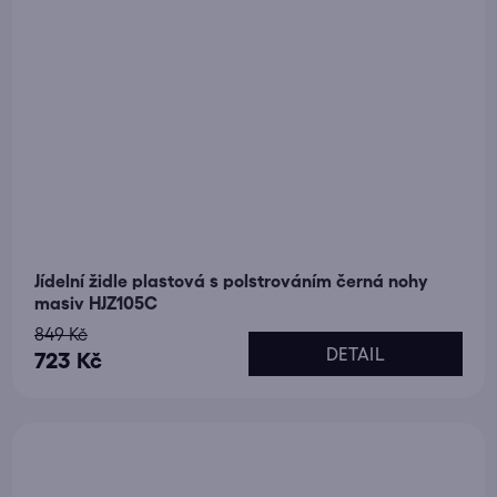
Jídelní židle plastová s polstrováním černá nohy
masiv HJZ105C
849 Kč
DETAIL
723 Kč