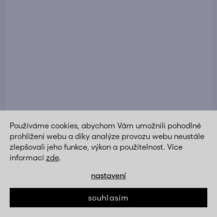
Používáme cookies, abychom Vám umožnili pohodlné
prohlížení webu a díky analýze provozu webu neustále
Židle jídelní béžová otočný vratný mechanismus
zlepšovali jeho funkce, výkon a použitelnost. Více
AJZ210K
informací
zde
.
DETAIL
4 491 Kč
nastavení
souhlasím
Akce