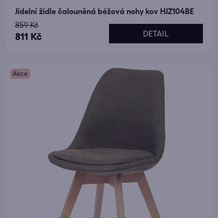
Jídelní židle čalouněná béžová nohy kov HJZ104BE
859 Kč
DETAIL
811 Kč
Akce