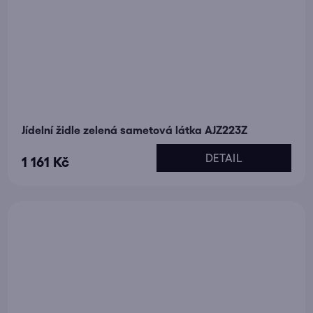
Jídelní židle zelená sametová látka AJZ223Z
DETAIL
1 161 Kč