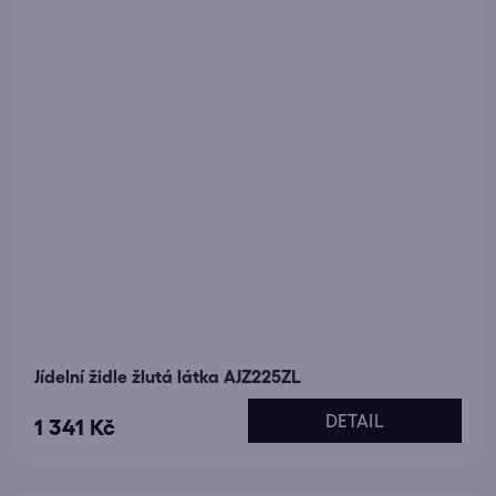
Jídelní židle žlutá látka AJZ225ZL
DETAIL
1 341 Kč