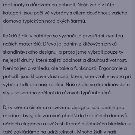
materiály a důrazem na pohodlí. Naše židle v této
kategorii jsou pečlivě vybrány s cílem dosáhnout vašeho
domova typických nordických šarmů.
Každá židle v nabídce se vyznačuje prvotřídní kvalitou
našich materiálů. Dřevo je jedním z klíčových prvků
skandinávského designu, a proto jsme vybrali pouze ty
nejlepší druhy, které zajistí odolnost a dlouhou životnost.
Není to jen o vzhledu, ale také o funkčnosti. Ergonomie a
pohodlí jsou klíčové vlastnosti, které jsme vzali v úvahu při
výběru židlí pro naši kolekci. Naše židle ve skandinávském
stylu se snadno začlení do různých typů interiérů.
Díky svému čistému a svěžímu designu jsou ideální pro
moderní byty, ale zároveň přináší do tradičních domovů
nádech elegance a svěžesti.Kromě estetického hlediska si
také zakládáme na udržitelnosti. Mnoho židlí v naší