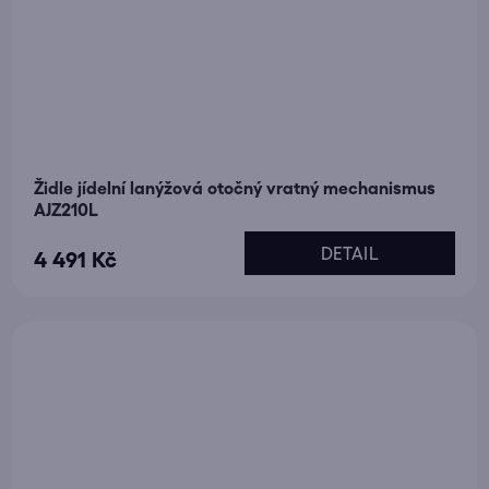
Židle jídelní lanýžová otočný vratný mechanismus
AJZ210L
DETAIL
4 491 Kč