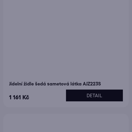
Jídelní židle šedá sametová látka AJZ223S
DETAIL
1 161 Kč