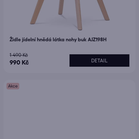
Židle jídelní hnědá látka nohy buk AJZ198H
Průměrné
1 490 Kč
DETAIL
hodnocení
990 Kč
produktu
je
Akce
5,0
z
5
hvězdiček.