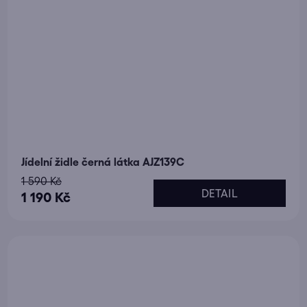
Jídelní židle černá látka AJZ139C
1 590 Kč
DETAIL
1 190 Kč