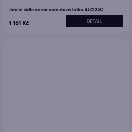
Jídelní židle černá sametová látka AJZ223C
DETAIL
1 161 Kč