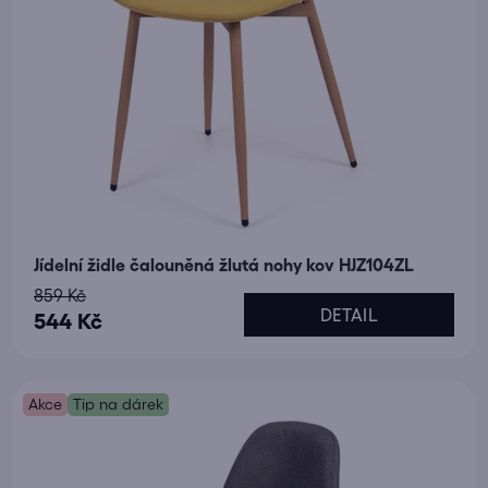
t
ů
Jídelní židle čalouněná žlutá nohy kov HJZ104ZL
859 Kč
DETAIL
544 Kč
Akce
Tip na dárek