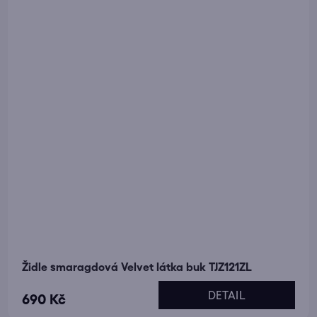
Židle smaragdová Velvet látka buk TJZ121ZL
DETAIL
690 Kč