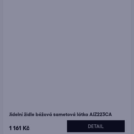
Jídelní židle béžová sametová látka AJZ223CA
DETAIL
1 161 Kč