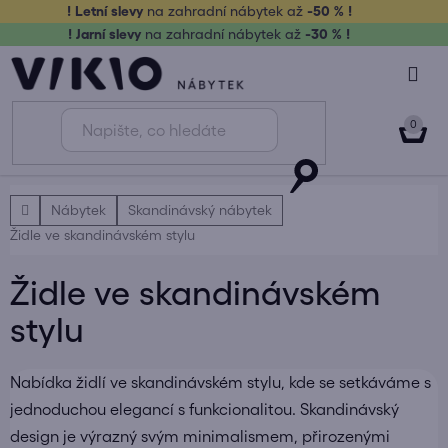
Přejít
! Letní slevy
na zahradní nábytek až
-50 % !
na
! Jarní slevy
na zahradní nábytek až
-30 % !
obsah
NÁK
KOŠ
Domů
Nábytek
Skandinávský nábytek
Židle ve skandinávském stylu
Židle ve skandinávském
stylu
Nabídka židlí ve skandinávském stylu, kde se setkáváme s
jednoduchou elegancí s funkcionalitou. Skandinávský
design je výrazný svým minimalismem, přirozenými