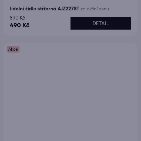
Jídelní židle stříbrná AJZ227ST
za akční cenu
890 Kč
DETAIL
490 Kč
Akce