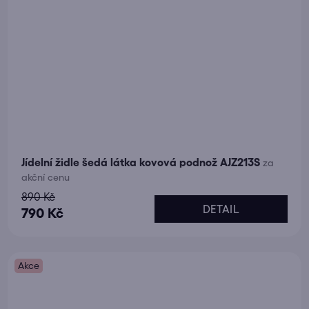
Jídelní židle šedá látka kovová podnož AJZ213S
za
akční cenu
890 Kč
DETAIL
790 Kč
Akce