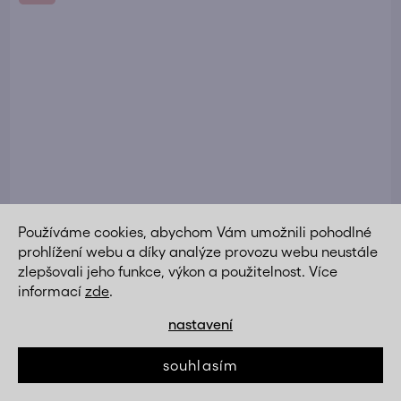
Používáme cookies, abychom Vám umožnili pohodlné
prohlížení webu a díky analýze provozu webu neustále
zlepšovali jeho funkce, výkon a použitelnost. Více
informací
zde
.
nastavení
souhlasím
Jídelní židle zelená látka kovová podnož AJZ213Z
za
akční cenu