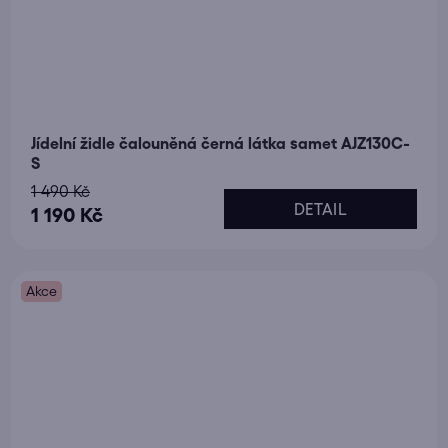
Jídelní židle čalouněná černá látka samet AJZ130C-
S
1 490 Kč
DETAIL
1 190 Kč
Akce