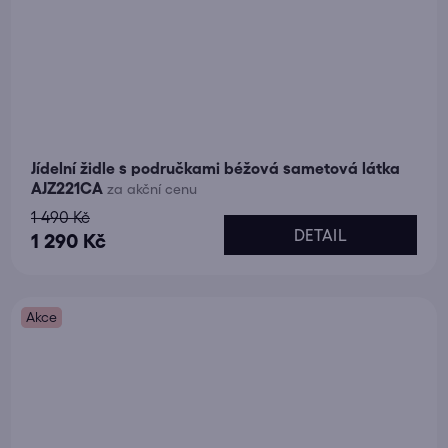
Jídelní židle s područkami béžová sametová látka
AJZ221CA
za akční cenu
1 490 Kč
DETAIL
1 290 Kč
Akce