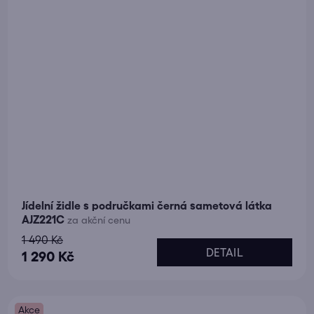
Jídelní židle s područkami černá sametová látka
AJZ221C
za akční cenu
1 490 Kč
DETAIL
1 290 Kč
Akce