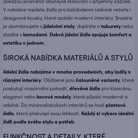
dokážou proměnit obyčejné stolování v příjemný zážitek.
V nabídce najdete židle pro každodenní rodinné večeře i
designové kousky, které ozdobí moderní interiéry. Snadno
je zkombinujete s
jídelními stoly
, doplníte o
taburety
nebo
sladíte s
komodami
.
Dobrá jídelní židle spojuje komfort a
estetiku v jednom
.
ŠIROKÁ NABÍDKA MATERIÁLŮ A STYLŮ
Jídelní židle nabízíme v mnoha provedeních, aby ladily s
různými interiéry
. Oblíbené jsou
čalouněné varianty
, které
poskytují maximální pohodlí,
dřevěné židle
pro klasickou
eleganci nebo
kovové modely
, které působí moderně a
odolně. Do minimalistických interiérů se hodí
plastové
židle
, které překvapí svou lehkostí.
Každý si vybere ideální
židli podle svého stylu a potřeb
.
FUNKČNOST A DETAILY, KTERÉ