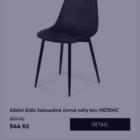
r
t
o
ů
d
u
k
t
ů
Jídelní židle čalouněná černá nohy kov HJZ104C
859 Kč
DETAIL
544 Kč