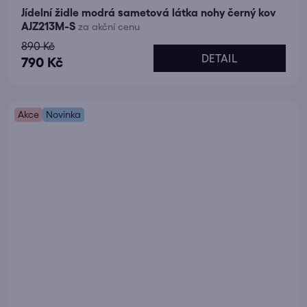
Jídelní židle modrá sametová látka nohy černý kov
AJZ213M-S
za akční cenu
890 Kč
DETAIL
790 Kč
Akce
Novinka