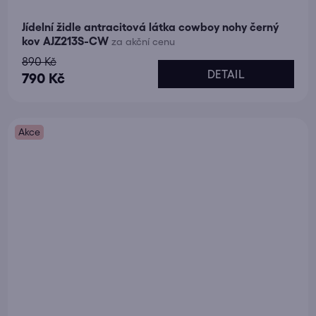
Jídelní židle antracitová látka cowboy nohy černý
kov AJZ213S-CW
za akční cenu
890 Kč
DETAIL
790 Kč
Akce