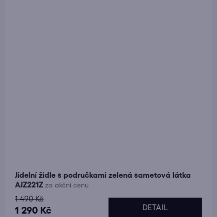
Jídelní židle s područkami zelená sametová látka
AJZ221Z
za akční cenu
1 490 Kč
DETAIL
1 290 Kč