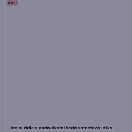
Akce
5,0
z
5
hvězdiček.
Jídelní židle s područkami šedá sametová látka