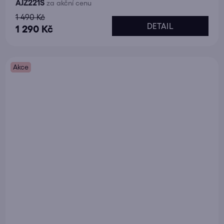
AJZ221S
za akční cenu
1 490 Kč
DETAIL
1 290 Kč
Akce