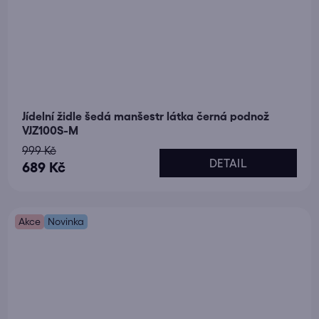
Jídelní židle šedá manšestr látka černá podnož
VJZ100S-M
999 Kč
DETAIL
689 Kč
Akce
Novinka