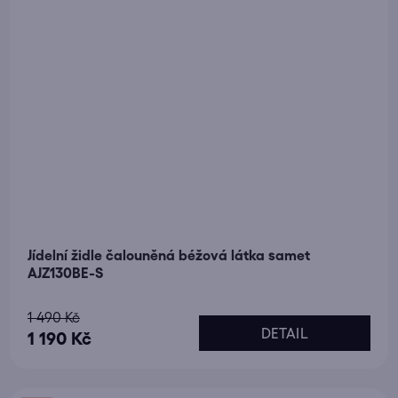
Jídelní židle čalouněná béžová látka samet
AJZ130BE-S
Průměrné
1 490 Kč
DETAIL
hodnocení
1 190 Kč
produktu
je