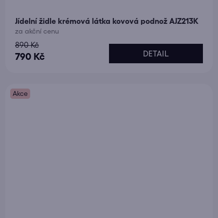
Jídelní židle krémová látka kovová podnož AJZ213K
za akční cenu
890 Kč
DETAIL
790 Kč
Akce