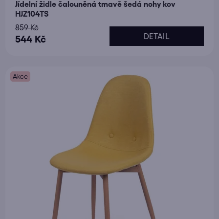
Jídelní židle čalouněná tmavě šedá nohy kov
HJZ104TS
859 Kč
DETAIL
544 Kč
Akce