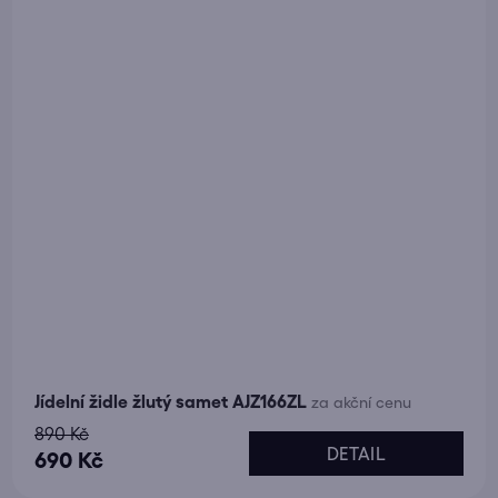
Jídelní židle žlutý samet AJZ166ZL
za akční cenu
890 Kč
DETAIL
690 Kč