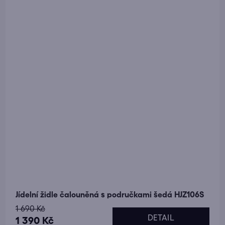
Jídelní židle čalouněná s područkami šedá HJZ106S
1 690 Kč
DETAIL
1 390 Kč