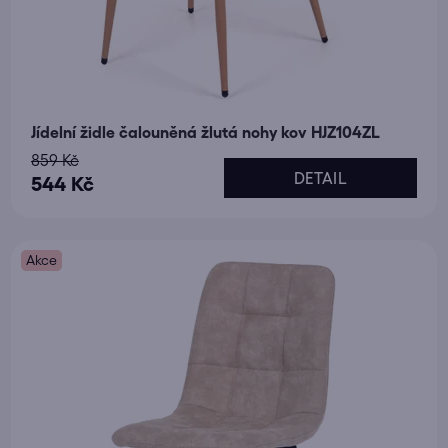
Jídelní židle čalouněná žlutá nohy kov HJZ104ZL
859 Kč
DETAIL
544 Kč
Akce