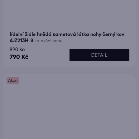
Jídelní židle hnědá sametová látka nohy černý kov
AJZ213H-S
za akční cenu
890 Kč
DETAIL
790 Kč
Akce