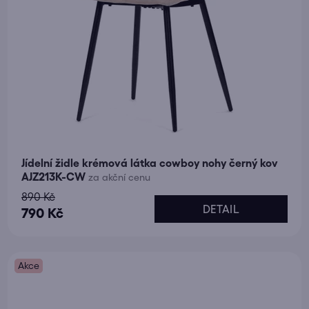
Jídelní židle krémová látka cowboy nohy černý kov
AJZ213K-CW
za akční cenu
890 Kč
DETAIL
790 Kč
Akce