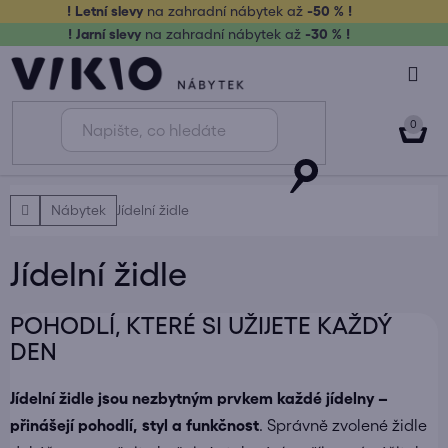
Přejít
! Letní slevy
na zahradní nábytek až
-50 % !
na
! Jarní slevy
na zahradní nábytek až
-30 % !
obsah
NÁK
KOŠ
Domů
Nábytek
Jídelní židle
Jídelní židle
POHODLÍ, KTERÉ SI UŽIJETE KAŽDÝ
DEN
Jídelní židle jsou nezbytným prvkem každé jídelny –
přinášejí pohodlí, styl a funkčnost
. Správně zvolené židle