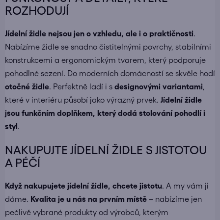
ROZHODUJÍ
Jídelní židle nejsou jen o vzhledu, ale i o praktičnosti
.
Nabízíme židle se snadno čistitelnými povrchy, stabilními
konstrukcemi a ergonomickým tvarem, který podporuje
pohodlné sezení. Do moderních domácností se skvěle hodí
otočné židle
. Perfektně ladí i s
designovými variantami
,
které v interiéru působí jako výrazný prvek.
Jídelní židle
jsou funkčním doplňkem, který dodá stolování pohodlí i
styl
.
NAKUPUJTE JÍDELNÍ ŽIDLE S JISTOTOU
A PÉČÍ
Když nakupujete
jídelní židle
, chcete jistotu
. A my vám ji
dáme.
Kvalita je u nás na prvním místě
– nabízíme jen
pečlivě vybrané produkty od výrobců, kterým