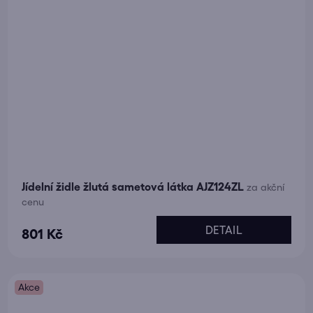
Jídelní židle žlutá sametová látka AJZ124ZL
za akční
cenu
DETAIL
801 Kč
Akce