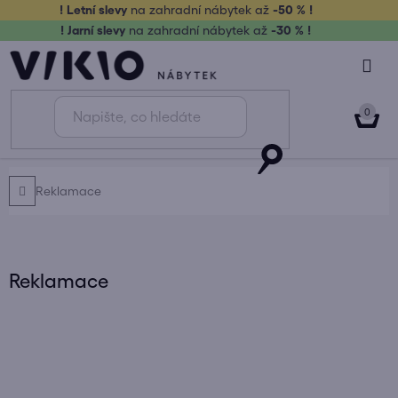
Přejít
! Letní slevy
na zahradní nábytek až
-50 % !
! Jarní slevy
na zahradní nábytek až
-30 % !
na
obsah
NÁK
KOŠ
Domů
Reklamace
Reklamace