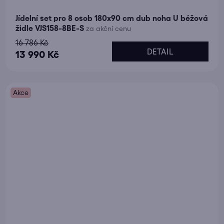
Jídelní set pro 8 osob 180x90 cm dub noha U béžová
židle VJS158-8BE-S
za akční cenu
16 786 Kč
DETAIL
13 990 Kč
Akce