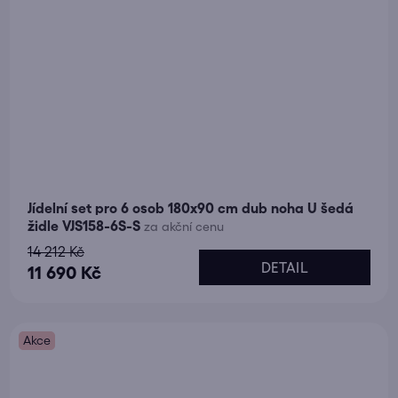
Jídelní set pro 6 osob 180x90 cm dub noha U šedá
židle VJS158-6S-S
za akční cenu
14 212 Kč
DETAIL
11 690 Kč
Akce