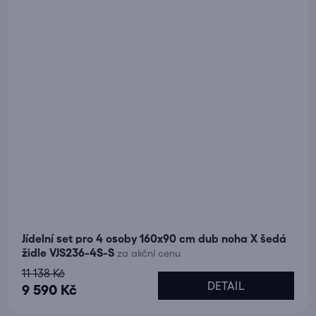
Jídelní set pro 4 osoby 160x90 cm dub noha X šedá
židle VJS236-4S-S
za akční cenu
11 138 Kč
DETAIL
9 590 Kč