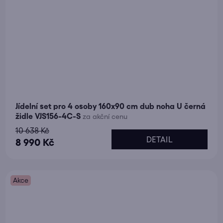
Jídelní set pro 4 osoby 160x90 cm dub noha U černá
židle VJS156-4C-S
za akční cenu
10 638 Kč
DETAIL
8 990 Kč
Akce