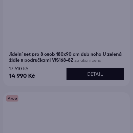
Jídelní set pro 8 osob 180x90 cm dub noha U zelená
židle s područkami VJS168-8Z
za akční cenu
17 610 Kč
DETAIL
14 990 Kč
Akce