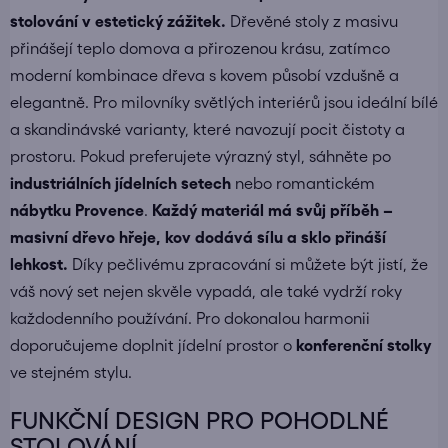
stolování v estetický zážitek.
Dřevěné stoly z masivu
přinášejí teplo domova a přirozenou krásu, zatímco
moderní kombinace dřeva s kovem působí vzdušně a
elegantně. Pro milovníky světlých interiérů jsou ideální bílé
a skandinávské varianty, které navozují pocit čistoty a
prostoru. Pokud preferujete výrazný styl, sáhněte po
industriálních jídelních setech
nebo romantickém
nábytku Provence
.
Každý materiál má svůj příběh –
masivní dřevo hřeje, kov dodává sílu a sklo přináší
lehkost.
Díky pečlivému zpracování si můžete být jistí, že
váš nový set nejen skvěle vypadá, ale také vydrží roky
každodenního používání. Pro dokonalou harmonii
doporučujeme doplnit jídelní prostor o
konferenční stolky
ve stejném stylu.
FUNKČNÍ DESIGN PRO POHODLNÉ
STOLOVÁNÍ