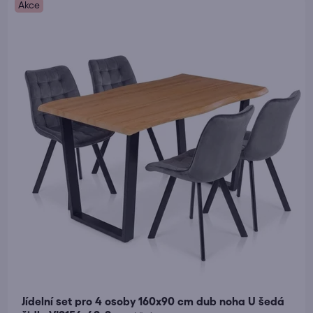
Akce
5,0
z
5
hvězdiček.
Jídelní set pro 4 osoby 160x90 cm dub noha U šedá