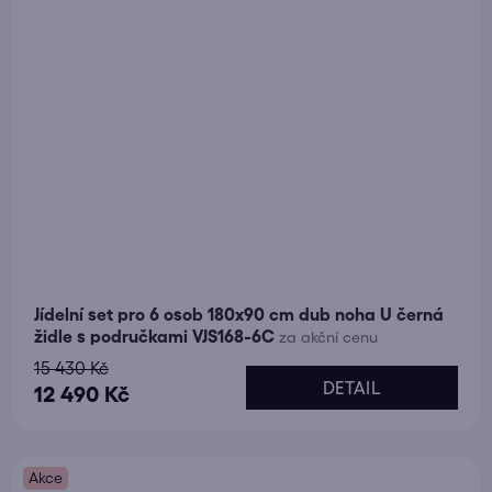
Jídelní set pro 6 osob 180x90 cm dub noha U černá
židle s područkami VJS168-6C
za akční cenu
15 430 Kč
DETAIL
12 490 Kč
Akce