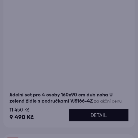
Jídelní set pro 4 osoby 160x90 cm dub noha U
zelená židle s područkami VJS166-4Z
za akční cenu
11 450 Kč
DETAIL
9 490 Kč