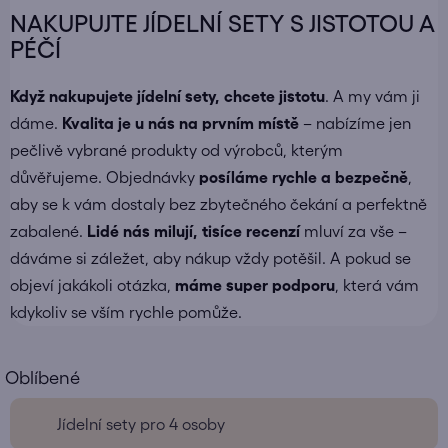
NAKUPUJTE JÍDELNÍ SETY S JISTOTOU A
PÉČÍ
Když nakupujete
jídelní sety
, chcete jistotu
. A my vám ji
dáme.
Kvalita je u nás na prvním místě
– nabízíme jen
pečlivě vybrané produkty od výrobců, kterým
důvěřujeme. Objednávky
posíláme
rychle a bezpečně
,
aby se k vám dostaly bez zbytečného čekání a perfektně
zabalené.
Lidé nás milují, tisíce recenzí
mluví za vše –
dáváme si záležet, aby nákup vždy potěšil. A pokud se
objeví jakákoli otázka,
máme super podporu
, která vám
kdykoliv se vším rychle pomůže.
Jídelní sety pro 4 osoby