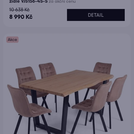
židle VJS156-4S-S
za akční cenu
10 638 Kč
DETAIL
8 990 Kč
Akce