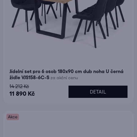
Jídelní set pro 6 osob 180x90 cm dub noha U černá
židle VJS158-6C-S
za akční cenu
14 212 Kč
DETAIL
11 890 Kč
Akce