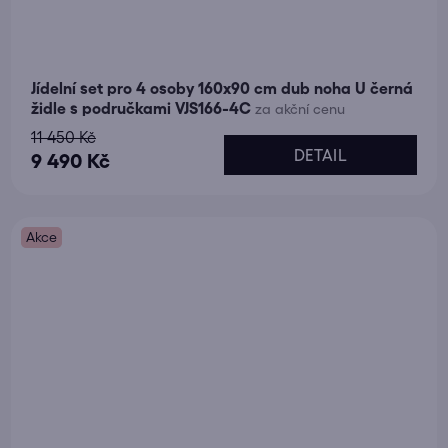
Jídelní set pro 4 osoby 160x90 cm dub noha U černá
židle s područkami VJS166-4C
za akční cenu
11 450 Kč
DETAIL
9 490 Kč
Akce