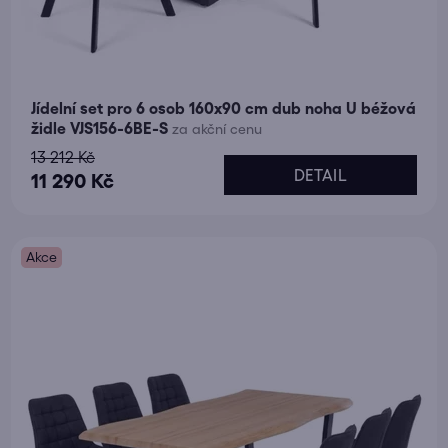
Jídelní set pro 6 osob 160x90 cm dub noha U béžová
židle VJS156-6BE-S
za akční cenu
13 212 Kč
DETAIL
11 290 Kč
Akce