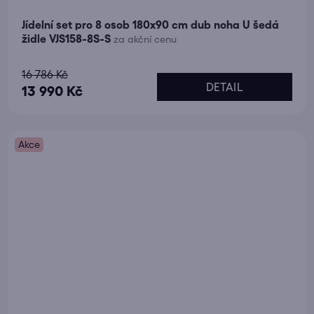
Jídelní set pro 8 osob 180x90 cm dub noha U šedá
židle VJS158-8S-S
za akční cenu
Průměrné
16 786 Kč
DETAIL
hodnocení
13 990 Kč
produktu
je
Akce
5,0
z
5
hvězdiček.