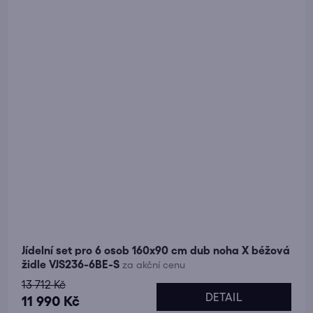
Jídelní set pro 6 osob 160x90 cm dub noha X béžová
židle VJS236-6BE-S
za akční cenu
13 712 Kč
DETAIL
11 990 Kč