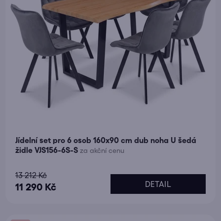
u
k
t
ů
Jídelní set pro 6 osob 160x90 cm dub noha U šedá
židle VJS156-6S-S
za akční cenu
Průměrné
13 212 Kč
DETAIL
hodnocení
11 290 Kč
produktu
je