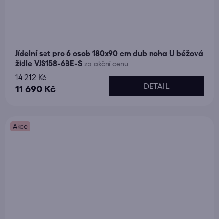
Jídelní set pro 6 osob 180x90 cm dub noha U béžová
židle VJS158-6BE-S
za akční cenu
14 212 Kč
DETAIL
11 690 Kč
Akce