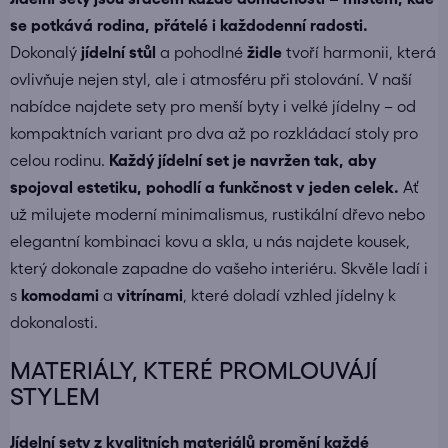
se potkává rodina, přátelé i každodenní radosti.
Dokonalý
jídelní stůl
a pohodlné
židle
tvoří harmonii, která
ovlivňuje nejen styl, ale i atmosféru při stolování. V naší
nabídce najdete sety pro menší byty i velké jídelny – od
kompaktních variant pro dva až po rozkládací stoly pro
celou rodinu.
Každý jídelní set je navržen tak, aby
spojoval estetiku, pohodlí a funkčnost v jeden celek.
Ať
už milujete moderní minimalismus, rustikální dřevo nebo
elegantní kombinaci kovu a skla, u nás najdete kousek,
který dokonale zapadne do vašeho interiéru. Skvěle ladí i
s
komodami
a
vitrínami
, které doladí vzhled jídelny k
dokonalosti.
MATERIÁLY, KTERÉ PROMLOUVÁJÍ
STYLEM
Jídelní sety z kvalitních materiálů promění každé