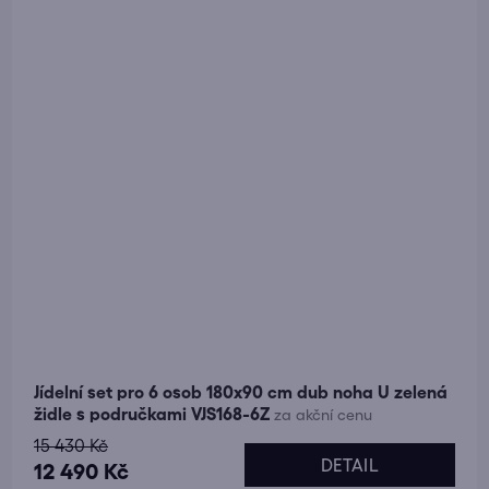
Jídelní set pro 6 osob 180x90 cm dub noha U zelená
židle s područkami VJS168-6Z
za akční cenu
15 430 Kč
DETAIL
12 490 Kč