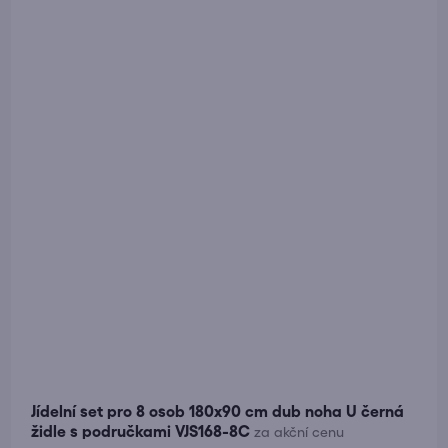
Jídelní set pro 8 osob 180x90 cm dub noha U černá
židle s područkami VJS168-8C
za akční cenu