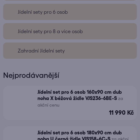
Jídelní sety pro 6 osob
Jídelní sety pro 8 a více osob
Zahradní Jídelní sety
Nejprodávanější
Jídelní set pro 6 osob 160x90 cm dub
noha X béžová židle VJS236-6BE-S
za
akční cenu
11 990 Kč
Jídelní set pro 6 osob 180x90 cm dub
noha U černá židle VJS158-6C-S
za akční