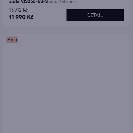
židle VJS236-6S-S
za akční cenu
13 712 Kč
DETAIL
11 990 Kč
Akce