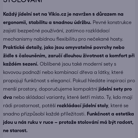
Každý jídelní set na Vikio.cz je navržen s důrazem na
ergonomii, stabilitu a snadnou údržbu.
Pevné konstrukce
zajistí bezpečné používání, zatímco rozkládací
mechanismy nabídnou flexibilitu pro nečekané hosty.
Praktické detaily, jako jsou omyvatelné povrchy nebo
židle s čalouněním, zaručí dlouhou životnost a komfort při
každém sezení.
Oblíbené jsou také moderní sety s
kovovou podnoží nebo kombinací dřeva a látky, které
propojují funkčnost s elegancí. Pokud hledáte inspiraci pro
menší prostory, doporučujeme kompaktní
jídelní sety pro
dva
nebo skládací varianty, které šetří místo. Ty, kdo mají
rádi prostornost, potěší
rozkládací jídelní stoly
, které se
snadno přizpůsobí každé příležitosti.
Funkčnost a estetika
jdou u nás ruku v ruce – protože stolování má být radost,
ne starost.