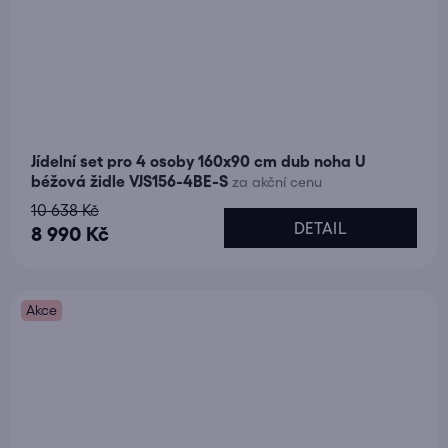
Jídelní set pro 4 osoby 160x90 cm dub noha U
béžová židle VJS156-4BE-S
za akční cenu
10 638 Kč
DETAIL
8 990 Kč
Akce