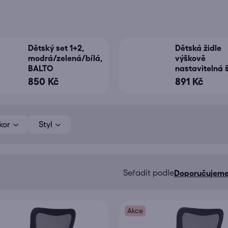
Dětský set 1+2,
Dětská židle
modrá/zelená/bílá,
výškově
BALTO
nastavitelná 
síťovina AKZ
850 Kč
891 Kč
kor
Styl
Doporučujem
Ř
a
z
Akce
e