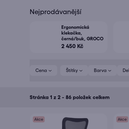
Nejprodávanější
Ergonomická
klekačka,
černá/buk, GROCO
2 450 Kč
V
ý
Cena
Barva
De
p
i
s
Stránka
1
z
2
-
86
položek celkem
p
r
o
Akce
Akce
d