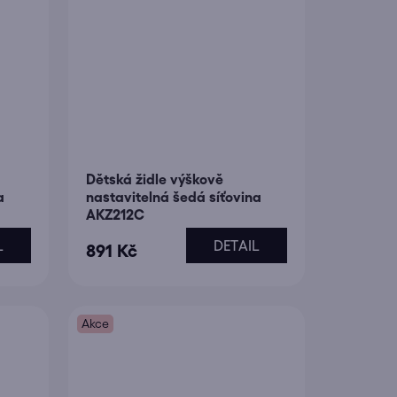
Dětská židle výškově
a
nastavitelná šedá síťovina
AKZ212C
L
DETAIL
891 Kč
Akce