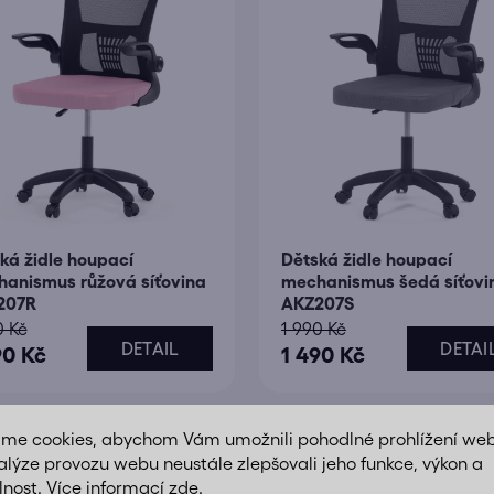
n
í
p
r
o
d
u
k
t
ká židle houpací
Dětská židle houpací
ů
anismus růžová síťovina
mechanismus šedá síťovi
207R
AKZ207S
0 Kč
1 990 Kč
DETAIL
DETAI
90 Kč
1 490 Kč
áme cookies, abychom Vám umožnili pohodlné prohlížení we
Akce
alýze provozu webu neustále zlepšovali jeho funkce, výkon a
lnost. Více informací
zde
.