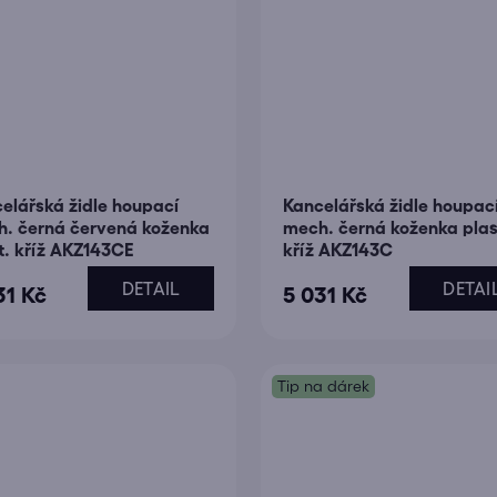
elářská židle houpací
Kancelářská židle houpac
. černá červená koženka
mech. černá koženka plas
t. kříž AKZ143CE
kříž AKZ143C
DETAIL
DETAI
31 Kč
5 031 Kč
Tip na dárek