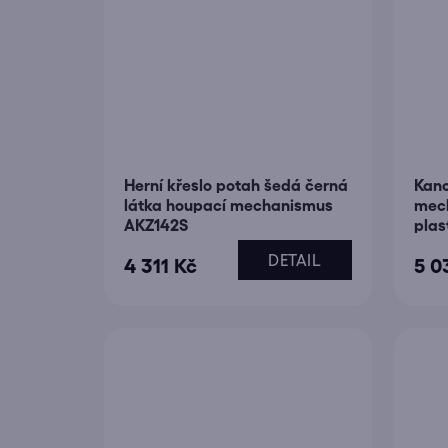
Herní křeslo potah šedá černá
Kanc
látka houpací mechanismus
mech
AKZ142S
plas
DETAIL
4 311 Kč
5 0