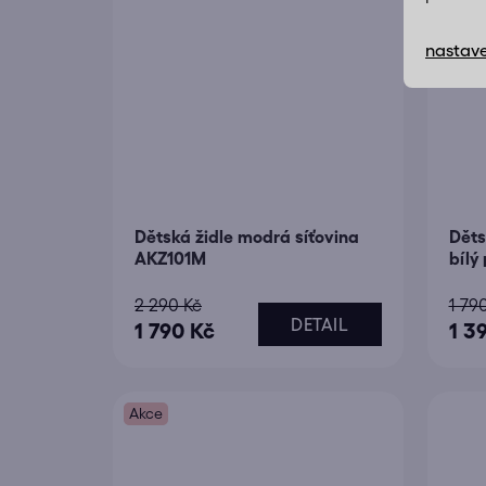
nastave
Dětská židle modrá síťovina
Děts
AKZ101M
bílý
2 290 Kč
1 79
DETAIL
1 790 Kč
1 3
Akce