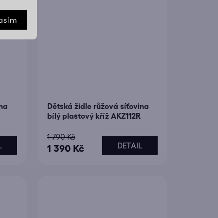
asím
ina
Dětská židle růžová síťovina
bílý plastový kříž AKZ112R
1 790 Kč
L
DETAIL
1 390 Kč