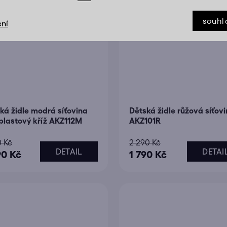
souhl
ní
ká židle modrá síťovina
Dětská židle růžová síťov
 plastový kříž AKZ112M
AKZ101R
0 Kč
2 290 Kč
DETAIL
DETAI
90 Kč
1 790 Kč