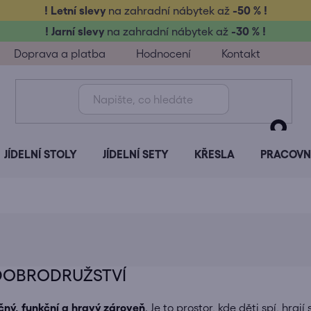
! Letní slevy
na zahradní nábytek až
-50 % !
! Jarní slevy
na zahradní nábytek až
-30 % !
Doprava a platba
Hodnocení
Kontakt
JÍDELNÍ STOLY
JÍDELNÍ SETY
KŘESLA
PRACOVNÍ
 DOBRODRUŽSTVÍ
ný, funkční a hravý zároveň
. Je to prostor, kde děti spí, hrají