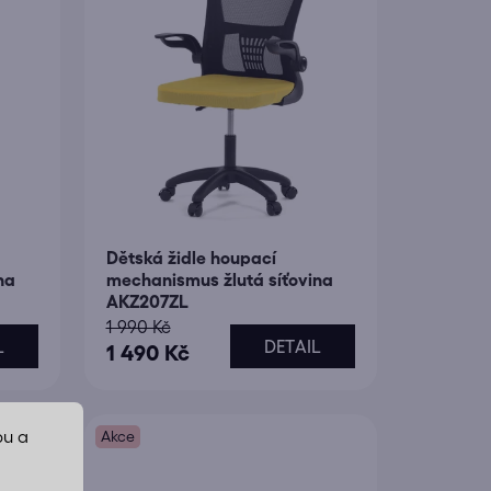
Dětská židle houpací
na
mechanismus žlutá síťovina
AKZ207ZL
1 990 Kč
L
DETAIL
1 490 Kč
bu a
Akce