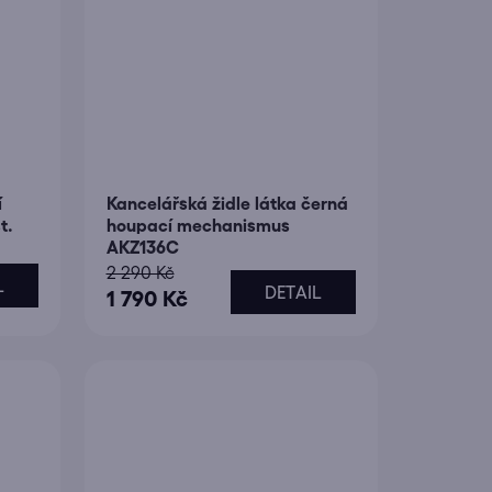
í
Kancelářská židle látka černá
t.
houpací mechanismus
AKZ136C
2 290 Kč
L
DETAIL
1 790 Kč