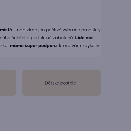
 místě
– nabízíme jen pečlivě vybrané produkty
čného čekání a perfektně zabalené.
Lidé nás
ázka,
máme super podporu
, která vám kdykoliv
Dětské postele