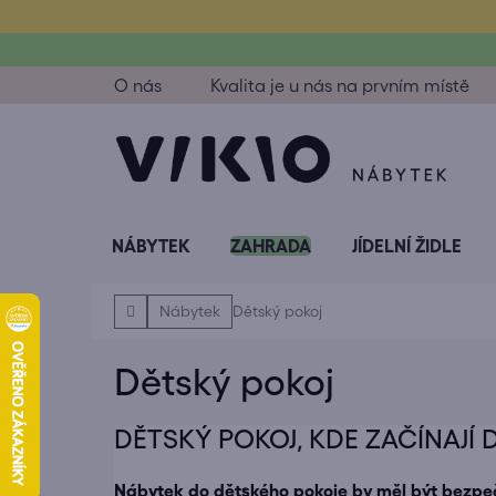
Přejít
na
obsah
O nás
Kvalita je u nás na prvním místě
NÁBYTEK
ZAHRADA
JÍDELNÍ ŽIDLE
Domů
Nábytek
Dětský pokoj
Dětský pokoj
DĚTSKÝ POKOJ, KDE ZAČÍNAJÍ
Nábytek do dětského pokoje by měl být bezpeč