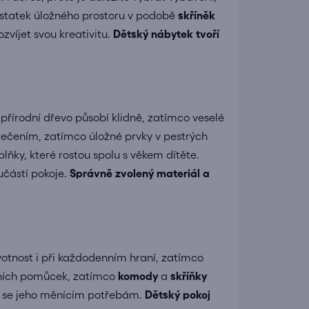
dostatek úložného prostoru v podobě
skříněk
ozvíjet svou kreativitu.
Dětský nábytek tvoří
a přírodní dřevo působí klidně, zatímco veselé
ečením, zatímco úložné prvky v pestrých
ňky, které rostou spolu s věkem dítěte.
částí pokoje.
Správně zvolený materiál a
životnost i při každodenním hraní, zatímco
lních pomůcek, zatímco
komody
a
skříňky
vat se jeho měnícím potřebám.
Dětský pokoj