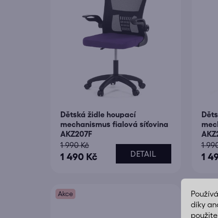
u
k
t
ů
Dětská židle houpací
Děts
mechanismus fialová síťovina
mech
AKZ207F
AKZ
1 990 Kč
1 99
DETAIL
1 490 Kč
1 4
Použív
Akce
Akce
díky an
použite