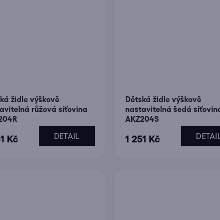
ká židle výškově
Dětská židle výškově
avitelná růžová síťovina
nastavitelná šedá síťovin
204R
AKZ204S
DETAIL
DETAI
51 Kč
1 251 Kč