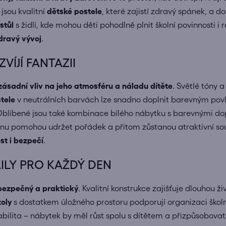
jsou kvalitní
dětské postele
, které zajistí zdravý spánek, a 
stůl
s židlí, kde mohou děti pohodlně plnit školní povinnosti i r
zdravý vývoj
.
VÍJÍ FANTAZII
ásadní vliv na jeho atmosféru a náladu dítěte
. Světlé tóny 
tele
v neutrálních barvách lze snadno doplnit barevným povl
Oblíbené jsou také kombinace bílého nábytku s barevnými dopl
nu pomohou udržet pořádek a přitom zůstanou atraktivní sou
st i bezpečí
.
AILY PRO KAŽDÝ DEN
bezpečný a praktický
. Kvalitní konstrukce zajišťuje dlouhou 
toly
s dostatkem úložného prostoru podporují organizaci ško
iabilita – nábytek by měl růst spolu s dítětem a přizpůsobo