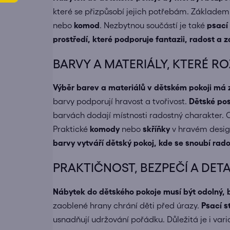
které se přizpůsobí jejich potřebám. Základem 
nebo
komod
. Nezbytnou součástí je také
psací 
prostředí, které podporuje fantazii, radost a 
BARVY A MATERIÁLY, KTERÉ ROZ
Výběr barev a materiálů v dětském pokoji má z
barvy podporují hravost a tvořivost.
Dětské pos
barvách dodají místnosti radostný charakter. 
Praktické
komody
nebo
skříňky
v hravém desig
barvy vytváří dětský pokoj, kde se snoubí rado
PRAKTIČNOST, BEZPEČÍ A DET
Nábytek do dětského pokoje musí být odolný, 
zaoblené hrany chrání děti před úrazy.
Psací s
usnadňují udržování pořádku. Důležitá je i var