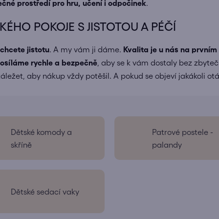
né prostředí pro hru, učení i odpočinek
.
ÉHO POKOJE S JISTOTOU A PÉČÍ
 chcete jistotu
. A my vám ji dáme.
Kvalita je u nás na prvním
osíláme
rychle a bezpečně
, aby se k vám dostaly bez zbyte
áležet, aby nákup vždy potěšil. A pokud se objeví jakákoli ot
Dětské komody a
Patrové postele -
skříně
palandy
Dětské sedací vaky