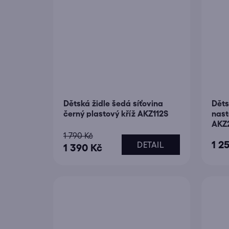
Dětská židle šedá síťovina
Děts
černý plastový kříž AKZ112S
nast
AKZ
1 790 Kč
1 2
DETAIL
1 390 Kč