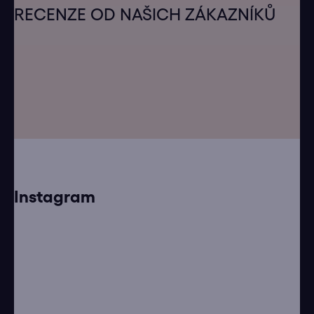
á
RECENZE OD NAŠICH ZÁKAZNÍKŮ
p
a
t
í
Instagram