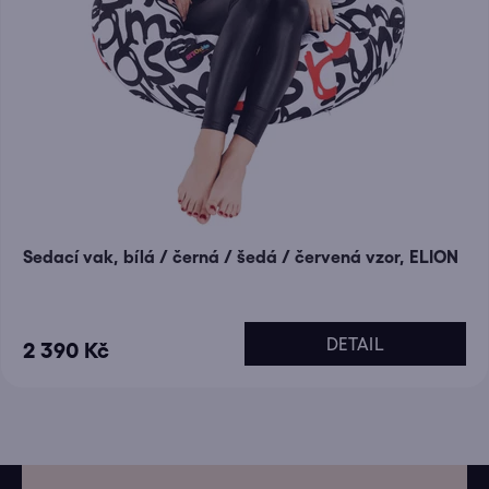
Sedací vak, bílá / černá / šedá / červená vzor, ELION
DETAIL
2 390 Kč
Z