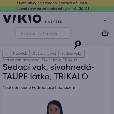
Přejít
! Letní slevy
na zahradní nábytek až
-50 % !
na
! Jarní slevy
na zahradní nábytek až
-30 % !
obsah
NÁK
KOŠ
Domů
Nábytek
Obývací pokoj
Sedací vaky
Sedací vak, sivohnedá- TAUPE látka, TRIKALO
Sedací vak, sivohnedá-
TAUPE látka, TRIKALO
Průměrné
Neohodnoceno
Podrobnosti hodnocení
hodnocení
produktu
je