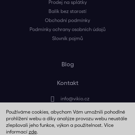
Prodej na splátky
Balík bez starostí
Obchodní podmínky
Podmínky ochrany osobních údajů
Slovník pojmů
Blog
Kontakt
info
@
vikio.cz
Používáme cookies, abychom Vám umožnili pohodlné
+420 725 320 508
prohlížení webu a díky analýze provozu webu neustále
zlepšovali jeho funkce, výkon a použitelnost. Více
informací
zde
.