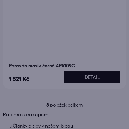
Paraván masiv černá APA109C
DETAIL
1 521 Kč
8
položek celkem
O
v
Radíme s nákupem
l
Články a tipy v našem blogu
á