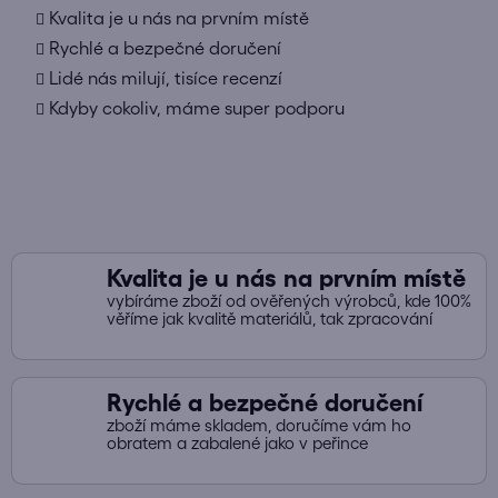
d
Kvalita je u nás na prvním místě
a
Rychlé a bezpečné doručení
c
Lidé nás milují, tisíce recenzí
í
Kdyby cokoliv, máme super podporu
p
r
v
k
y
v
ý
Kvalita je u nás na prvním místě
p
vybíráme zboží od ověřených výrobců, kde 100%
i
věříme jak kvalitě materiálů, tak zpracování
s
u
Rychlé a bezpečné doručení
zboží máme skladem, doručíme vám ho
obratem a zabalené jako v peřince