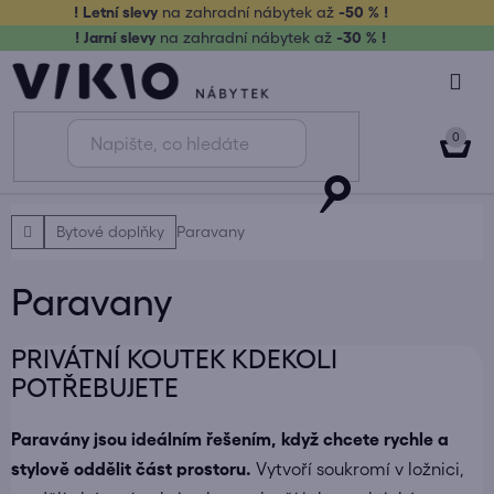
Přejít
! Letní slevy
na zahradní nábytek až
-50 % !
na
! Jarní slevy
na zahradní nábytek až
-30 % !
obsah
NÁK
KOŠ
Domů
Bytové doplňky
Paravany
Paravany
PRIVÁTNÍ KOUTEK KDEKOLI
POTŘEBUJETE
Paravány jsou ideálním řešením, když chcete rychle a
stylově oddělit část prostoru.
Vytvoří soukromí v ložnici,