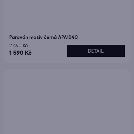
Paraván masiv černá APA104C
2 490 Kč
DETAIL
1 590 Kč