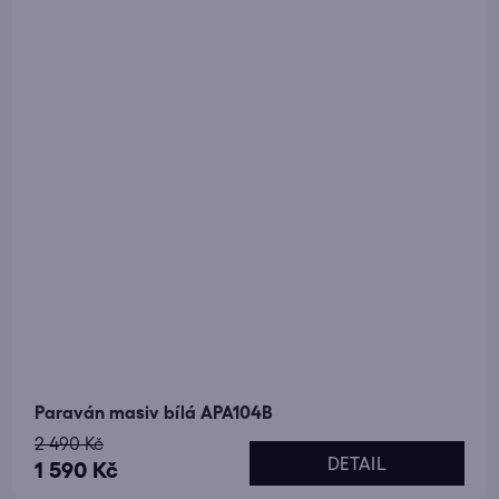
Paraván masiv bílá APA104B
2 490 Kč
DETAIL
1 590 Kč