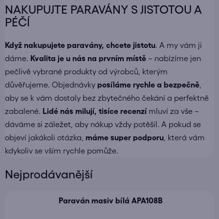
NAKUPUJTE PARAVÁNY S JISTOTOU A
PÉČÍ
Když nakupujete
paravány
, chcete jistotu
. A my vám ji
dáme.
Kvalita je u nás na prvním místě
– nabízíme jen
pečlivě vybrané produkty od výrobců, kterým
důvěřujeme. Objednávky
posíláme
rychle a bezpečně
,
aby se k vám dostaly bez zbytečného čekání a perfektně
zabalené.
Lidé nás milují, tisíce recenzí
mluví za vše –
dáváme si záležet, aby nákup vždy potěšil. A pokud se
objeví jakákoli otázka,
máme super podporu
, která vám
kdykoliv se vším rychle pomůže.
Nejprodávanější
Paraván masiv bílá APA108B