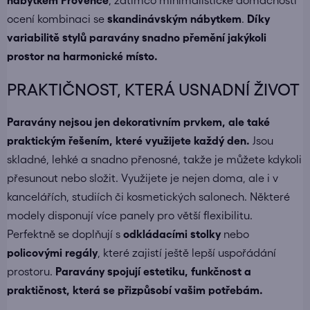
nábytkem Provence
, zatímco minimalistické domácnosti
ocení kombinaci se
skandinávským nábytkem
.
Díky
variabilitě stylů paravány snadno přemění jakýkoli
prostor na harmonické místo.
PRAKTIČNOST, KTERÁ USNADNÍ ŽIVOT
Paravány nejsou jen dekorativním prvkem, ale také
praktickým řešením, které využijete každý den.
Jsou
skladné, lehké a snadno přenosné, takže je můžete kdykoli
přesunout nebo složit. Využijete je nejen doma, ale i v
kancelářích, studiích či kosmetických salonech. Některé
modely disponují více panely pro větší flexibilitu.
Perfektně se doplňují s
odkládacími stolky
nebo
policovými regály
, které zajistí ještě lepší uspořádání
prostoru.
Paravány spojují estetiku, funkčnost a
praktičnost, která se přizpůsobí vašim potřebám.