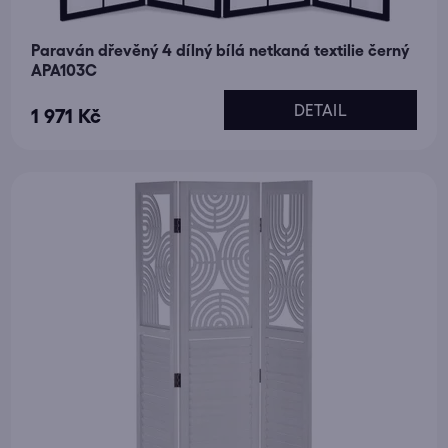
Paraván dřevěný 4 dílný bílá netkaná textilie černý
APA103C
DETAIL
1 971 Kč