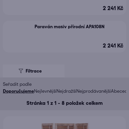
2 241 Kč
Paraván masiv přírodní APA108N
2 241 Kč
V
ý
p
i
Ř
Doporučujeme
Nejlevnější
Nejdražší
Nejprodávanější
Abeced
s
a
Stránka
1
z
1
-
8
položek celkem
p
z
r
e
o
n
d
í