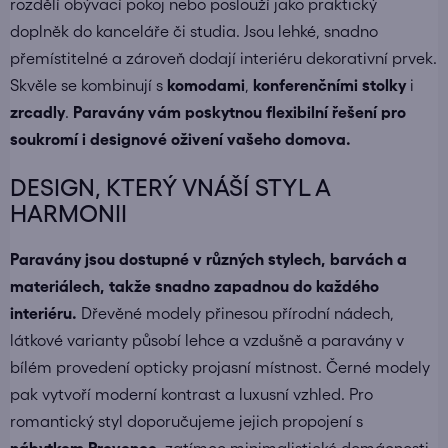
rozdělí obývací pokoj nebo poslouží jako praktický
doplněk do kanceláře či studia. Jsou lehké, snadno
přemístitelné a zároveň dodají interiéru dekorativní prvek.
Skvěle se kombinují s
komodami
,
konferenčními stolky
i
zrcadly
.
Paravány vám poskytnou flexibilní řešení pro
soukromí i designové oživení vašeho domova.
DESIGN, KTERÝ VNÁŠÍ STYL A
HARMONII
Paravány jsou dostupné v různých stylech, barvách a
materiálech, takže snadno zapadnou do každého
interiéru.
Dřevěné modely přinesou přírodní nádech,
látkové varianty působí lehce a vzdušně a paravány v
bílém provedení opticky projasní místnost. Černé modely
pak vytvoří moderní kontrast a luxusní vzhled. Pro
romantický styl doporučujeme jejich propojení s