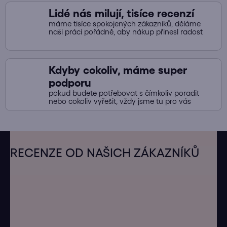
Lidé nás milují, tisíce recenzí
máme tisíce spokojených zákazníků, děláme
naši práci pořádně, aby nákup přinesl radost
Kdyby cokoliv, máme super
podporu
pokud budete potřebovat s čímkoliv poradit
nebo cokoliv vyřešit, vždy jsme tu pro vás
Z
á
RECENZE OD NAŠICH ZÁKAZNÍKŮ
p
a
t
í