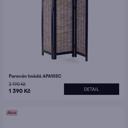
Paraván hnědá APA105C
2 190 Kč
DETAIL
1 390 Kč
Akce