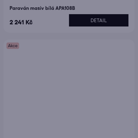
Paraván masiv bílá APA108B
DETAIL
2 241 Kč
Akce