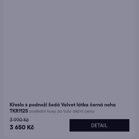
Křeslo s podnoží šedá Velvet látka černá noha
TKR112S
poslední kusy za tuto akční cenu
3 990 Kč
DETAIL
3 650 Kč