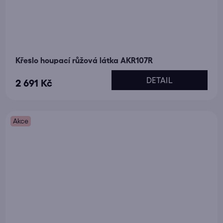
Křeslo houpací růžová látka AKR107R
DETAIL
2 691 Kč
Akce