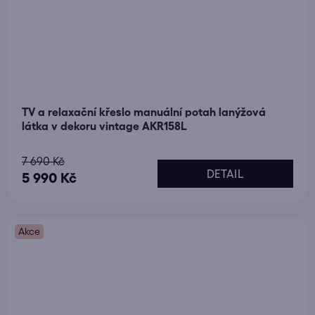
TV a relaxační křeslo manuální potah lanýžová
látka v dekoru vintage AKR158L
Průměrné
7 690 Kč
DETAIL
hodnocení
5 990 Kč
produktu
je
Akce
5,0
z
5
hvězdiček.