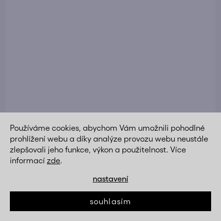
Používáme cookies, abychom Vám umožnili pohodlné
Křeslo ušák černá látka AKR113C
prohlížení webu a díky analýze provozu webu neustále
zlepšovali jeho funkce, výkon a použitelnost. Více
DETAIL
6 390 Kč
informací
zde
.
nastavení
Akce
souhlasím