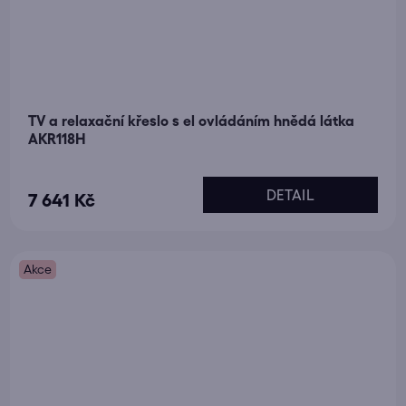
TV a relaxační křeslo s el ovládáním hnědá látka
AKR118H
Průměrné
DETAIL
7 641 Kč
hodnocení
produktu
je
Akce
5,0
z
5
hvězdiček.