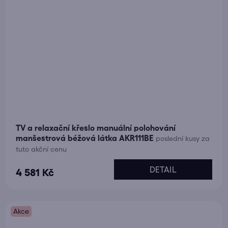
TV a relaxační křeslo manuální polohování
manšestrová béžová látka AKR111BE
poslední kusy za
tuto akční cenu
DETAIL
4 581 Kč
Akce