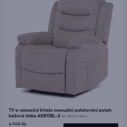
5
hvězdiček.
TV a relaxační křeslo manuální polohování potah
béžová látka AKR138L-2
za akční cenu
6 990 Kč