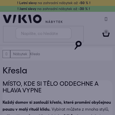
Přejít
! Letní slevy
na zahradní nábytek až
-50 % !
na
! Jarní slevy
na zahradní nábytek až
-30 % !
obsah
NÁK
KOŠ
Domů
Nábytek
Křesla
Křesla
MÍSTO, KDE SI TĚLO ODDECHNE A
HLAVA VYPNE
Každý domov si zaslouží křeslo, které promění obyčejnou
pauzu v malý rituál klidu.
Vybírat můžete z mnoha stylů,