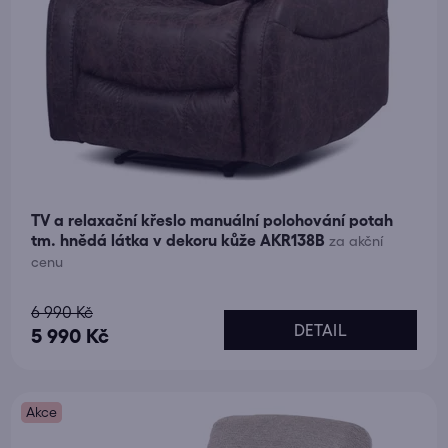
ů
TV a relaxační křeslo manuální polohování potah
tm. hnědá látka v dekoru kůže AKR138B
za akční
cenu
Průměrné
6 990 Kč
DETAIL
hodnocení
5 990 Kč
produktu
je
Akce
4,9
z