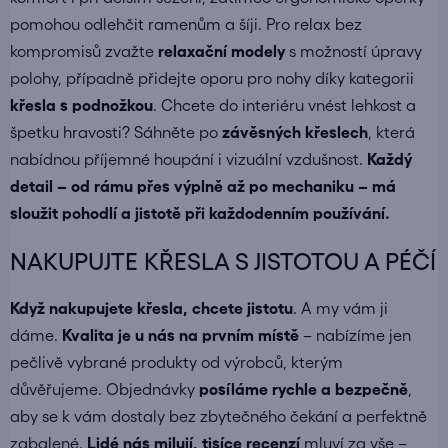
pomohou odlehčit ramenům a šíji. Pro relax bez
kompromisů zvažte
relaxační modely
s možností úpravy
polohy, případně přidejte oporu pro nohy díky kategorii
křesla s podnožkou
. Chcete do interiéru vnést lehkost a
špetku hravosti? Sáhněte po
závěsných křeslech
, která
nabídnou příjemné houpání i vizuální vzdušnost.
Každý
detail – od rámu přes výplně až po mechaniku – má
sloužit pohodlí a jistotě při každodenním používání.
NAKUPUJTE KŘESLA S JISTOTOU A PÉČÍ
Když nakupujete
křesla
, chcete jistotu
. A my vám ji
dáme.
Kvalita je u nás na prvním místě
– nabízíme jen
pečlivě vybrané produkty od výrobců, kterým
důvěřujeme. Objednávky
posíláme
rychle a bezpečně
,
aby se k vám dostaly bez zbytečného čekání a perfektně
zabalené.
Lidé nás milují, tisíce recenzí
mluví za vše –