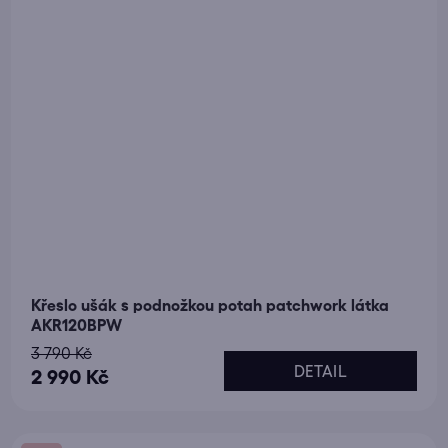
Křeslo ušák s podnožkou potah patchwork látka
AKR120BPW
3 790 Kč
DETAIL
2 990 Kč