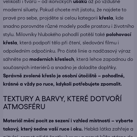
velikostí i tvarů – od ikonických
ušáků
až po vzdušné
moderní siluety. Pokud chcete mít jistotu, že najdete to
pravé pro sebe, projděte si celou kategorii
křesla
, kde
snadno porovnáte různé modely podle prostoru i životního
stylu. Milovníky hlubokého pohodlí potěší také
polohovací
křesla
, která podpoří tělo při čtení, sledování filmu i
odpoledním odpočinku. Pro čisté linie a nadčasový výraz
sáhněte po
moderních křeslech
, která lehce zapadnou do
současných interiérů a snadno je doladíte doplňky.
Správně zvolené křeslo je osobní útočiště – pohodlné,
krásné a vždy po ruce, kdykoli potřebujete zpomalit.
TEXTURY A BARVY, KTERÉ DOTVOŘÍ
ATMOSFÉRU
Materiál mění pocit ze sezení i vzhled místnosti – vyberte
takový, který sedne vaší ruce i oku.
Hebká látka zahřeje a