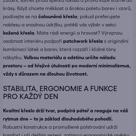
zútulní, samet přidá špetku luxusu a pravá kůže stárne do
krásy. Když chcete měkkost a širokou paletu barev i vzorů,
podívejte se na
čalouněná křesla
; pokud preferujete
noblesu a snadnou údržbu, potěší vás výběr v sekci
kožená křesla
. Máte rádi energii a hravost? Výraznou
osobnost interiéru podpoří
patchwork křesla
s originální
kombinací látek a barev, která rozzáří i klidné tóny
nábytku.
Volbou materiálu a odstínu určíte náladu
prostoru – od hřejivé útulnosti po moderní minimalismus,
vždy s důrazem na dlouhou životnost.
STABILITA, ERGONOMIE A FUNKCE
PRO KAŽDÝ DEN
Kvalitní křeslo drží tvar, podpírá páteř a reaguje na váš
rytmus dne – to je základ dlouhodobého pohodlí.
Robustní konstrukce a promyšlené polstrování udrží
komfort i při delším sezení, zatímco ergonomické opěrky