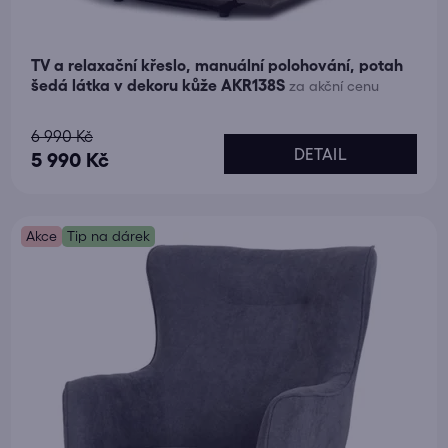
TV a relaxační křeslo, manuální polohování, potah
šedá látka v dekoru kůže AKR138S
za akční cenu
Průměrné
6 990 Kč
DETAIL
hodnocení
5 990 Kč
produktu
je
Akce
5,0
Tip na dárek
z
5
hvězdiček.