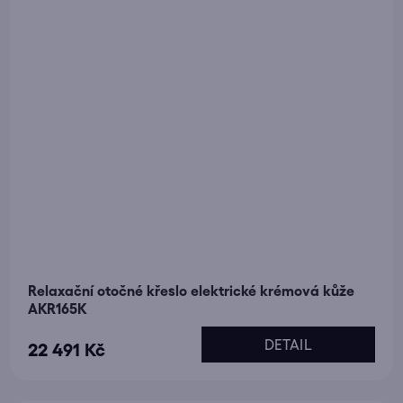
Relaxační otočné křeslo elektrické krémová kůže
AKR165K
DETAIL
22 491 Kč