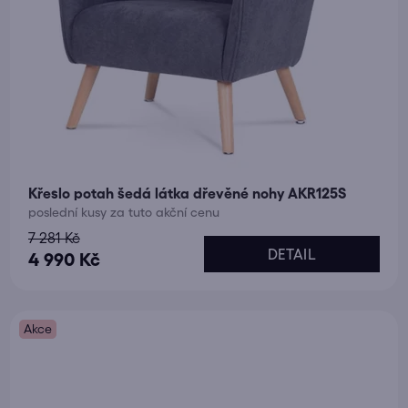
Křeslo potah šedá látka dřevěné nohy AKR125S
poslední kusy za tuto akční cenu
7 281 Kč
DETAIL
4 990 Kč
Akce