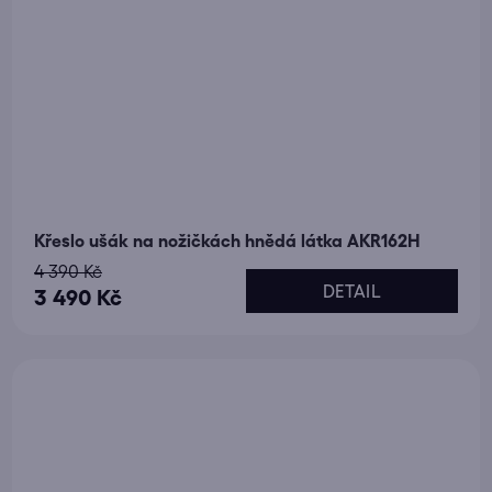
Křeslo ušák na nožičkách hnědá látka AKR162H
4 390 Kč
DETAIL
3 490 Kč