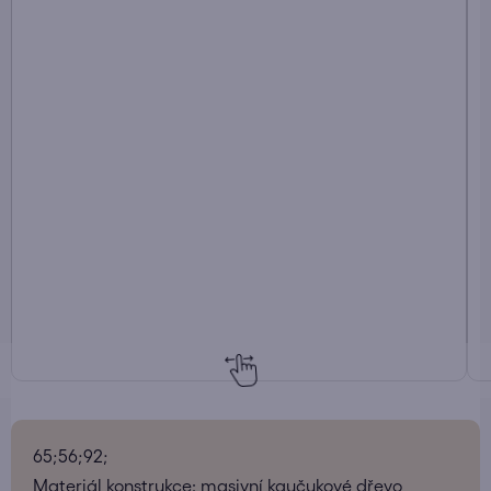
65;56;92;
Materiál konstrukce: masivní kaučukové dřevo