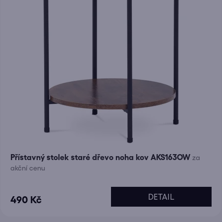
Přístavný stolek staré dřevo noha kov AKS163OW
za
akční cenu
DETAIL
490 Kč