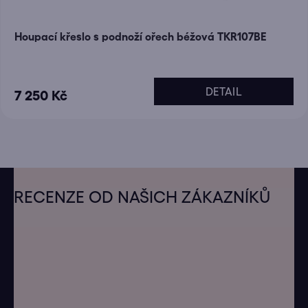
Houpací křeslo s podnoží ořech béžová TKR107BE
DETAIL
7 250 Kč
Z
á
RECENZE OD NAŠICH ZÁKAZNÍKŮ
p
a
t
í