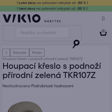
Přejít
! Letní slevy
na zahradní nábytek až
-50 % !
na
! Jarní slevy
na zahradní nábytek až
-30 % !
obsah
NÁK
KOŠ
Domů
Nábytek
Křesla
Houpací křeslo s podnoží přírodní zelená TKR107Z
Houpací křeslo s podnoží
přírodní zelená TKR107Z
Průměrné
Neohodnoceno
Podrobnosti hodnocení
hodnocení
produktu
je