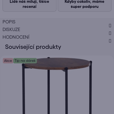
Lidé nás milují, tisíce
Kdyby cokoliv, máme
recenzí
super podporu
POPIS
DISKUZE
HODNOCENÍ
Související produkty
Akce
Tip na dárek