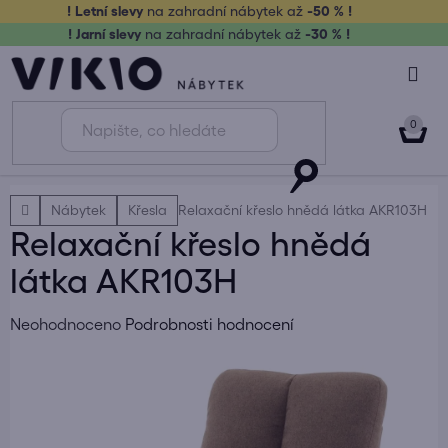
Přejít
! Letní slevy
na zahradní nábytek až
-50 % !
na
! Jarní slevy
na zahradní nábytek až
-30 % !
obsah
NÁK
KOŠ
Domů
Nábytek
Křesla
Relaxační křeslo hnědá látka AKR103H
Relaxační křeslo hnědá
látka AKR103H
Průměrné
Neohodnoceno
Podrobnosti hodnocení
hodnocení
produktu
je
0,0