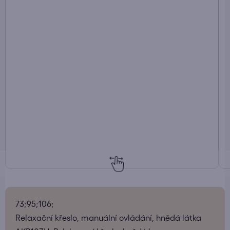
73;95;106;
Relaxační křeslo, manuální ovládání, hnědá látka