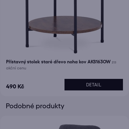
Přístavný stolek staré dřevo noha kov AKS163OW
za
akční cenu
DETAIL
490 Kč
Podobné produkty