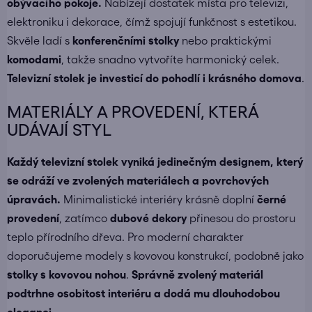
obývacího pokoje.
Nabízejí dostatek místa pro televizi,
elektroniku i dekorace, čímž spojují funkčnost s estetikou.
Skvěle ladí s
konferenčními stolky
nebo praktickými
komodami
, takže snadno vytvoříte harmonický celek.
Televizní stolek je investicí do pohodlí i krásného domova
.
MATERIÁLY A PROVEDENÍ, KTERÁ
UDÁVAJÍ STYL
Každý televizní stolek vyniká jedinečným designem, který
se odráží ve zvolených materiálech a povrchových
úpravách.
Minimalistické interiéry krásně doplní
černé
provedení
, zatímco
dubové dekory
přinesou do prostoru
teplo přírodního dřeva. Pro moderní charakter
doporučujeme modely s kovovou konstrukcí, podobně jako
stolky s kovovou nohou
.
Správně zvolený materiál
podtrhne osobitost interiéru a dodá mu dlouhodobou