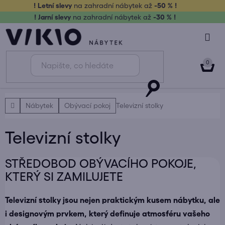
Přejít
! Letní slevy
na zahradní nábytek až
-50 % !
na
! Jarní slevy
na zahradní nábytek až
-30 % !
obsah
NÁK
KOŠ
Domů
Nábytek
Obývací pokoj
Televizní stolky
Televizní stolky
STŘEDOBOD OBÝVACÍHO POKOJE,
KTERÝ SI ZAMILUJETE
Televizní stolky jsou nejen praktickým kusem nábytku, ale
i designovým prvkem, který definuje atmosféru vašeho