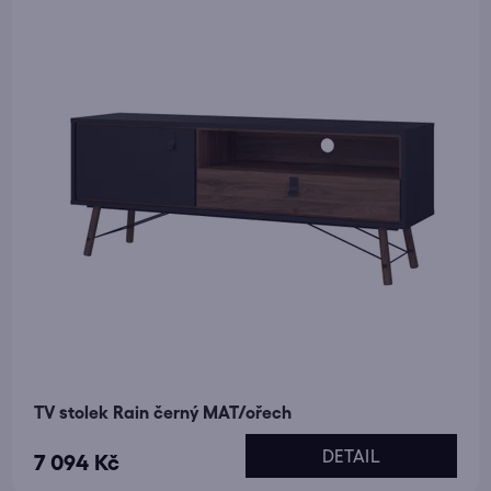
r
o
d
u
k
t
ů
TV stolek Rain černý MAT/ořech
DETAIL
7 094 Kč