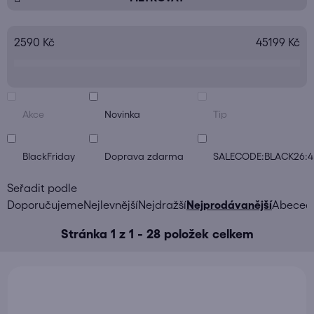
ý
p
i
2590
Kč
45199
Kč
s
p
r
o
Akce
Novinka
Tip
d
u
BlackFriday
Doprava zdarma
SALECODE:BLACK26:4
k
t
Ř
ů
Doporučujeme
Nejlevnější
Nejdražší
Nejprodávanější
Abeced
a
Stránka
1
z
1
-
28
položek celkem
z
e
n
í
p