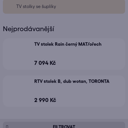
TV stolky se šuplíky
Nejprodávanější
TV stolek Rain černý MAT/ořech
7 094 Kč
RTV stolek B, dub wotan, TORONTA
2 990 Kč
V