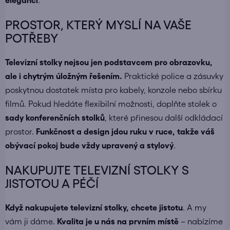
eleganci
.
PROSTOR, KTERÝ MYSLÍ NA VAŠE
POTŘEBY
Televizní stolky nejsou jen podstavcem pro obrazovku,
ale i chytrým úložným řešením.
Praktické police a zásuvky
poskytnou dostatek místa pro kabely, konzole nebo sbírku
filmů. Pokud hledáte flexibilní možnosti, doplňte stolek o
sady konferenčních stolků
, které přinesou další odkládací
prostor.
Funkčnost a design jdou ruku v ruce, takže váš
obývací pokoj bude vždy upravený a stylový
.
NAKUPUJTE TELEVIZNÍ STOLKY S
JISTOTOU A PÉČÍ
Když nakupujete
televizní stolky
, chcete jistotu
. A my
vám ji dáme.
Kvalita je u nás na prvním místě
– nabízíme