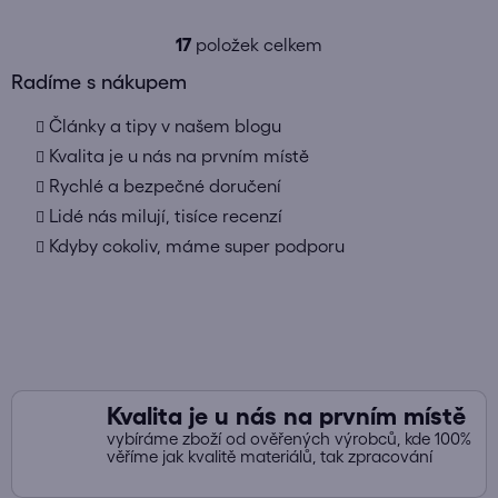
17
položek celkem
O
v
Radíme s nákupem
l
Články a tipy v našem blogu
á
d
Kvalita je u nás na prvním místě
a
Rychlé a bezpečné doručení
c
Lidé nás milují, tisíce recenzí
í
Kdyby cokoliv, máme super podporu
p
r
v
k
y
v
ý
Kvalita je u nás na prvním místě
p
vybíráme zboží od ověřených výrobců, kde 100%
i
věříme jak kvalitě materiálů, tak zpracování
s
u