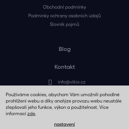
Obchodní podmínky
Podmínky ochrany osobních údajů
Slovník pojmů
Blog
Kontakt
info
@
vikio.cz
Používáme cookies, abychom Vám umožnili pohodlné
+420 725 320 508
prohlížení webu a díky analýze provozu webu neustále
zlepšovali jeho funkce, výkon a použitelnost. Více
informací
zde
.
nastavení