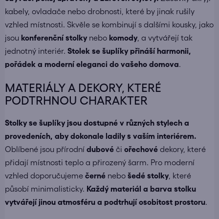
kabely, ovladače nebo drobnosti, které by jinak rušily
vzhled místnosti. Skvěle se kombinují s dalšími kousky, jako
jsou
konferenční stolky
nebo
komody
, a vytvářejí tak
jednotný interiér.
Stolek se šuplíky přináší harmonii,
pořádek a moderní eleganci do vašeho domova
.
MATERIÁLY A DEKORY, KTERÉ
PODTRHNOU CHARAKTER
Stolky se šuplíky jsou dostupné v různých stylech a
provedeních, aby dokonale ladily s vaším interiérem.
Oblíbené jsou přírodní
dubové
či
ořechové
dekory, které
přidají místnosti teplo a přirozený šarm. Pro moderní
vzhled doporučujeme
černé
nebo
šedé stolky
, které
působí minimalisticky.
Každý materiál a barva stolku
vytvářejí jinou atmosféru a podtrhují osobitost prostoru
.