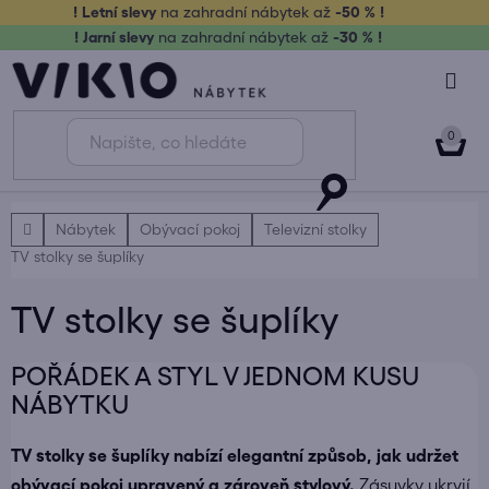
Přejít
! Letní slevy
na zahradní nábytek až
-50 % !
na
! Jarní slevy
na zahradní nábytek až
-30 % !
obsah
NÁK
KOŠ
Domů
Nábytek
Obývací pokoj
Televizní stolky
TV stolky se šuplíky
TV stolky se šuplíky
POŘÁDEK A STYL V JEDNOM KUSU
NÁBYTKU
TV stolky se šuplíky nabízí elegantní způsob, jak udržet
obývací pokoj upravený a zároveň stylový.
Zásuvky ukryjí