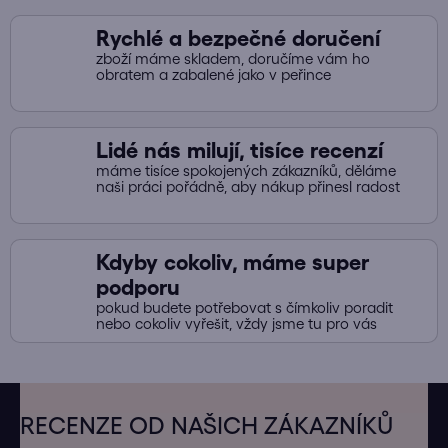
Rychlé a bezpečné doručení
zboží máme skladem, doručíme vám ho
obratem a zabalené jako v peřince
Lidé nás milují, tisíce recenzí
máme tisíce spokojených zákazníků, děláme
naši práci pořádně, aby nákup přinesl radost
Kdyby cokoliv, máme super
podporu
pokud budete potřebovat s čímkoliv poradit
nebo cokoliv vyřešit, vždy jsme tu pro vás
Z
á
RECENZE OD NAŠICH ZÁKAZNÍKŮ
p