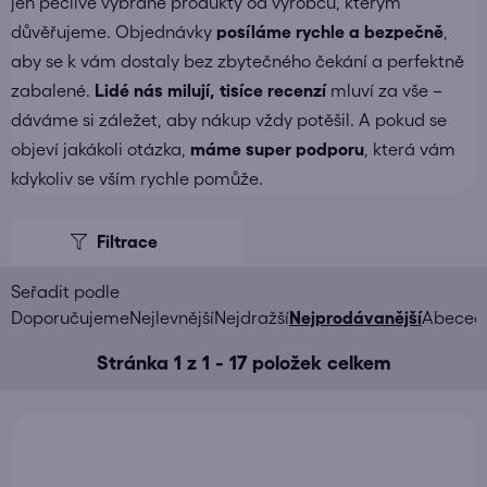
jen pečlivě vybrané produkty od výrobců, kterým
důvěřujeme. Objednávky
posíláme
rychle a bezpečně
,
aby se k vám dostaly bez zbytečného čekání a perfektně
zabalené.
Lidé nás milují, tisíce recenzí
mluví za vše –
dáváme si záležet, aby nákup vždy potěšil. A pokud se
objeví jakákoli otázka,
máme super podporu
, která vám
kdykoliv se vším rychle pomůže.
V
ý
p
i
Ř
Doporučujeme
Nejlevnější
Nejdražší
Nejprodávanější
Abeced
s
a
Stránka
1
z
1
-
17
položek celkem
p
z
r
e
o
n
d
í
u
p