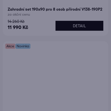
Zahradní set 190x90 pro 8 osob přírodní V138-190P2
za akční cenu
14 260 Kč
DETAIL
11 990 Kč
Akce
Novinka