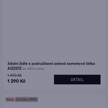
Jídelní židle s područkami zelená sametová látka
AJZ221Z
za akční cenu
1 490 Kč
DETAIL
1 290 Kč
Akce
Značka VIKIO