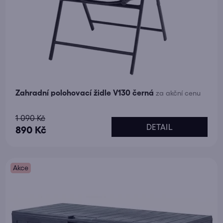
Zahradní polohovací židle V130 černá
za akční cenu
Průměrné
1 090 Kč
DETAIL
hodnocení
890 Kč
produktu
je
Akce
5,0
z
5
hvězdiček.