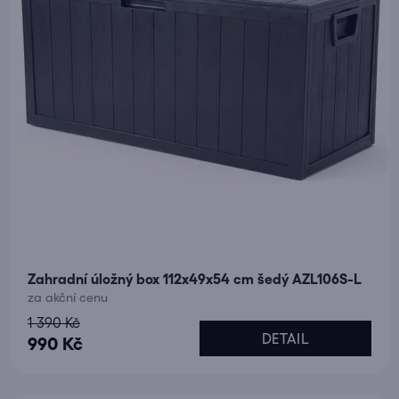
Zahradní úložný box 112x49x54 cm šedý AZL106S-L
za akční cenu
1 390 Kč
DETAIL
990 Kč