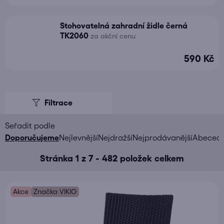
Stohovatelná zahradní židle černá
TK2060
za akční cenu
590 Kč
V
ý
p
i
Ř
Doporučujeme
Nejlevnější
Nejdražší
Nejprodávanější
Abeced
s
a
Stránka
1
z
7
-
482
položek celkem
p
z
r
e
o
n
Akce
Značka VIKIO
d
í
u
p