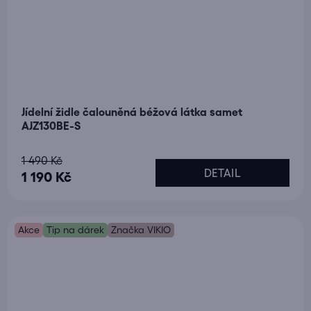
Jídelní židle čalouněná béžová látka samet
AJZ130BE-S
Průměrné
1 490 Kč
DETAIL
hodnocení
1 190 Kč
produktu
je
Akce
5,0
Tip na dárek
Značka VIKIO
z
5
hvězdiček.