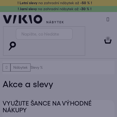
Přejít
! Letní slevy
na zahradní nábytek až
-50 % !
na
! Jarní slevy
na zahradní nábytek až
-30 % !
obsah
NÁK
KOŠ
Domů
Nábytek
Slevy %
Akce a slevy
VYUŽIJTE ŠANCE NA VÝHODNÉ
NÁKUPY