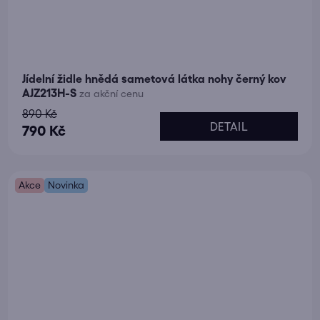
Jídelní židle hnědá sametová látka nohy černý kov
AJZ213H-S
za akční cenu
890 Kč
DETAIL
790 Kč
Akce
Novinka