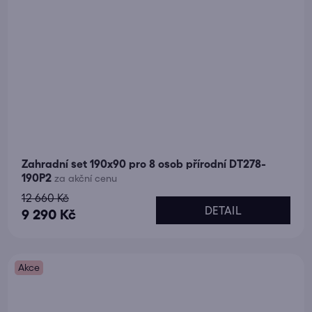
Zahradní set 190x90 pro 8 osob přírodní DT278-
190P2
za akční cenu
12 660 Kč
DETAIL
9 290 Kč
Akce