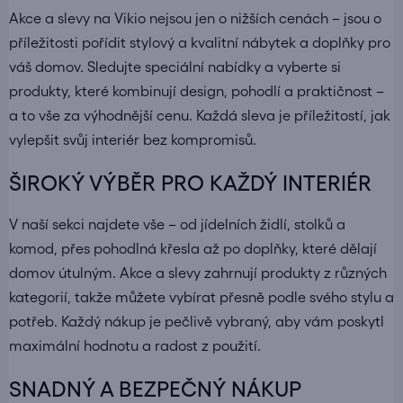
Akce a slevy na Vikio nejsou jen o nižších cenách – jsou o
příležitosti pořídit stylový a kvalitní nábytek a doplňky pro
váš domov. Sledujte speciální nabídky a vyberte si
produkty, které kombinují design, pohodlí a praktičnost –
a to vše za výhodnější cenu. Každá sleva je příležitostí, jak
vylepšit svůj interiér bez kompromisů.
ŠIROKÝ VÝBĚR PRO KAŽDÝ INTERIÉR
V naší sekci najdete vše – od
jídelních židlí
,
stolků
a
komod
, přes pohodlná
křesla
až po
doplňky
, které dělají
domov útulným. Akce a slevy zahrnují produkty z různých
kategorií, takže můžete vybírat přesně podle svého stylu a
potřeb. Každý nákup je pečlivě vybraný, aby vám poskytl
maximální hodnotu a radost z použití.
SNADNÝ A BEZPEČNÝ NÁKUP