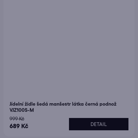
Jídelní židle šedá manšestr látka černá podnož
VJZ100S-M
999 Kč
DETAIL
689 Kč