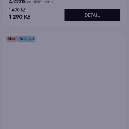
AJZ221S
za akční cenu
1 490 Kč
DETAIL
1 290 Kč
Akce
Novinka