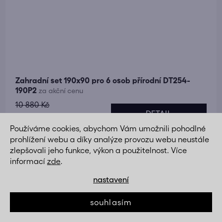
Zahradní set 190x90 pro 6 osob přírodní DT254-
190P2
za akční cenu
10 880 Kč
DETAIL
7 990 Kč
Používáme cookies, abychom Vám umožnili pohodlné
prohlížení webu a díky analýze provozu webu neustále
zlepšovali jeho funkce, výkon a použitelnost. Více
Akce
informací
zde
.
nastavení
souhlasím