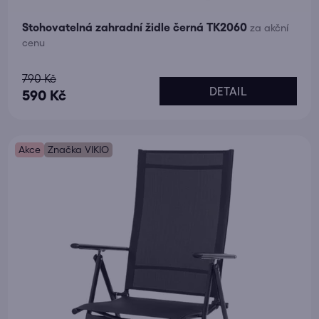
Stohovatelná zahradní židle černá TK2060
za akční
cenu
Průměrné
790 Kč
DETAIL
hodnocení
590 Kč
produktu
je
Akce
5,0
Značka VIKIO
z
5
hvězdiček.