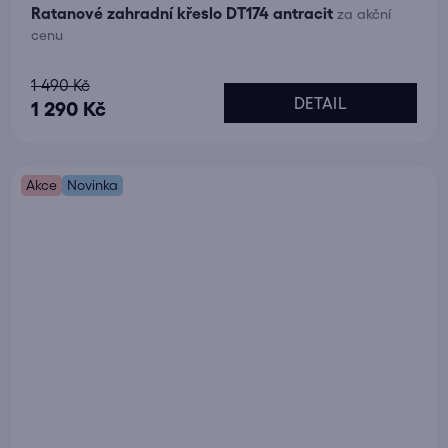
Ratanové zahradní křeslo DT174 antracit
za akční
cenu
Průměrné
1 490 Kč
DETAIL
hodnocení
1 290 Kč
produktu
je
Akce
5,0
Novinka
z
5
hvězdiček.