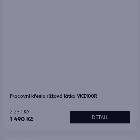
Pracovní křeslo růžová látka VKZ100R
Průměrné
2 250 Kč
DETAIL
hodnocení
1 490 Kč
produktu
je