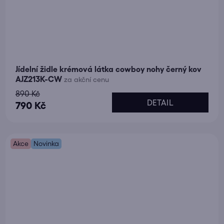
Jídelní židle krémová látka cowboy nohy černý kov
AJZ213K-CW
za akční cenu
890 Kč
DETAIL
790 Kč
Akce
Novinka