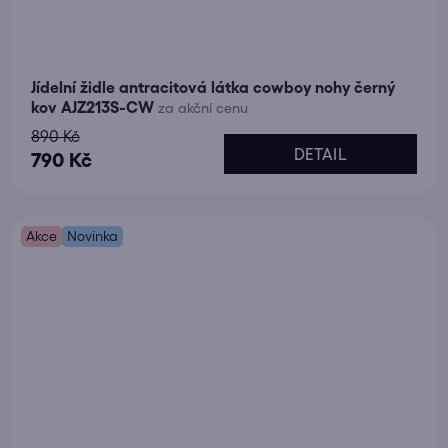
Jídelní židle antracitová látka cowboy nohy černý
kov AJZ213S-CW
za akční cenu
890 Kč
DETAIL
790 Kč
Akce
Novinka