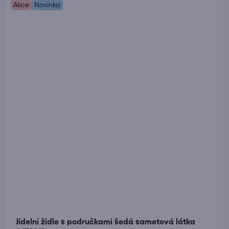
Akce
5,0
Novinka
z
5
hvězdiček.
Jídelní židle s područkami šedá sametová látka