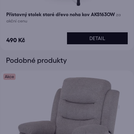
Přístavný stolek staré dřevo noha kov AKS163OW
za
akční cenu
DETAIL
490 Kč
Podobné produkty
Akce