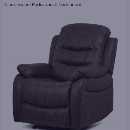
Průměrné
16 hodnocení
Podrobnosti hodnocení
hodnocení
produktu
je
4,9
z
5
hvězdiček.