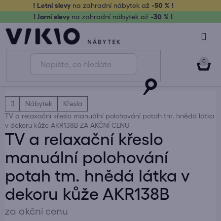
Přejít
! Letní slevy
na zahradní nábytek až
-50 % !
na
! Jarní slevy
na zahradní nábytek až
-30 % !
obsah
NÁK
KOŠ
Domů
Nábytek
Křesla
TV a relaxační křeslo manuální polohování potah tm. hnědá látka
v dekoru kůže AKR138B
ZA AKČNÍ CENU
TV a relaxační křeslo
manuální polohování
potah tm. hnědá látka v
dekoru kůže AKR138B
za akční cenu