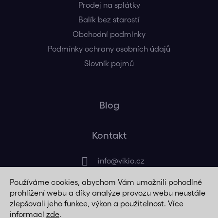
Prodej na splátky
Balík bez starostí
Obchodní podmínky
Podmínky ochrany osobních údajů
Slovník pojmů
Blog
Kontakt
info
@
vikio.cz
Používáme cookies, abychom Vám umožnili pohodlné
+420 725 320 508
prohlížení webu a díky analýze provozu webu neustále
zlepšovali jeho funkce, výkon a použitelnost. Více
informací
zde
.