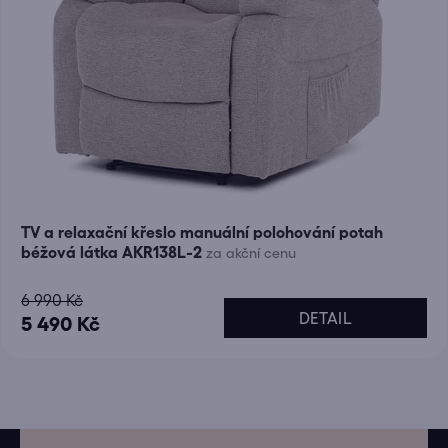
TV a relaxační křeslo manuální polohování potah
béžová látka AKR138L-2
za akční cenu
6 990 Kč
DETAIL
5 490 Kč
Z