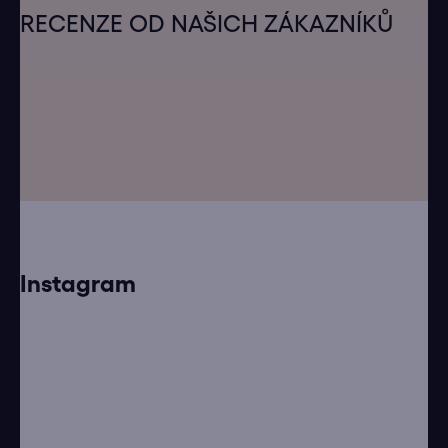
á
RECENZE OD NAŠICH ZÁKAZNÍKŮ
p
a
t
í
Instagram