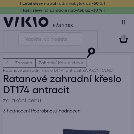
Přejít
! Letní slevy
na zahradní nábytek až
-50 % !
na
! Jarní slevy
na zahradní nábytek až
-30 % !
obsah
NÁK
KOŠ
Domů
Zahrada
Zahradní židle a křesla
Ratanové zahradní křeslo DT174 antracit
ZA AKČNÍ CENU
Ratanové zahradní křeslo
DT174 antracit
za akční cenu
Průměrné
3 hodnocení
Podrobnosti hodnocení
hodnocení
produktu