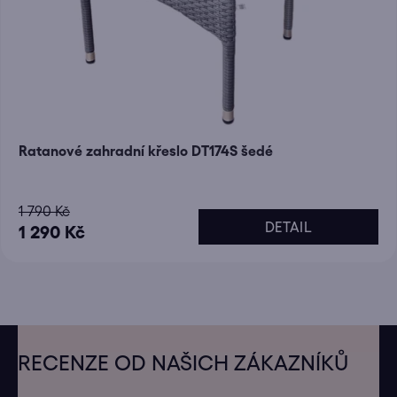
Ratanové zahradní křeslo DT174S šedé
1 790 Kč
DETAIL
1 290 Kč
Z
á
RECENZE OD NAŠICH ZÁKAZNÍKŮ
p