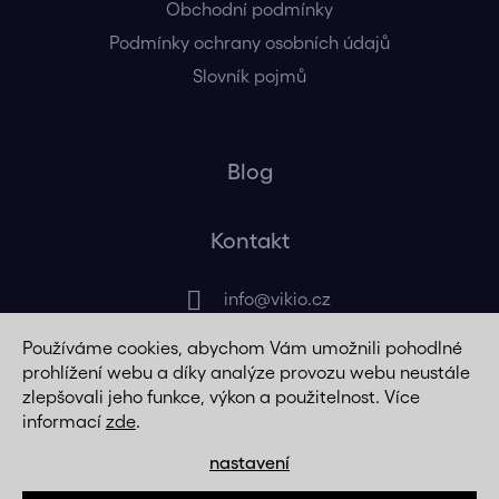
Obchodní podmínky
Podmínky ochrany osobních údajů
Slovník pojmů
Blog
Kontakt
info
@
vikio.cz
Používáme cookies, abychom Vám umožnili pohodlné
+420 725 320 508
prohlížení webu a díky analýze provozu webu neustále
zlepšovali jeho funkce, výkon a použitelnost. Více
informací
zde
.
nastavení