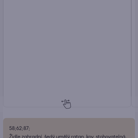
58;62;87;
Židle zahradní, šedý umělý ratan, kov, stohovatelná.