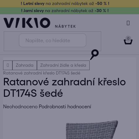
Přejít
! Letní slevy
na zahradní nábytek až
-50 % !
na
! Jarní slevy
na zahradní nábytek až
-30 % !
obsah
NÁK
KOŠ
Domů
Zahrada
Zahradní židle a křesla
Ratanové zahradní křeslo DT174S šedé
Ratanové zahradní křeslo
DT174S šedé
Průměrné
Neohodnoceno
Podrobnosti hodnocení
hodnocení
produktu
je