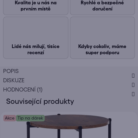
Kvalita je u nás na
Rychlé a bezpečné
prvním místě
doručení
Lidé nás milují, tisíce
Kdyby cokoliv, máme
recenzí
super podporu
POPIS
DISKUZE
HODNOCENÍ (1)
Související produkty
Akce
Tip na dárek