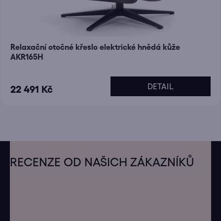
Relaxační otočné křeslo elektrické hnědá kůže
AKR165H
DETAIL
22 491 Kč
Z
á
RECENZE OD NAŠICH ZÁKAZNÍKŮ
p
a
t
í