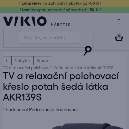
Přejít
! Letní slevy
na zahradní nábytek až
-50 % !
na
! Jarní slevy
na zahradní nábytek až
-30 % !
obsah
NÁK
KOŠ
Domů
Nábytek
Křesla
TV a relaxační polohovací křeslo potah šedá látka AKR139S
TV a relaxační polohovací
křeslo potah šedá látka
AKR139S
Průměrné
1 hodnocení
Podrobnosti hodnocení
hodnocení
produktu