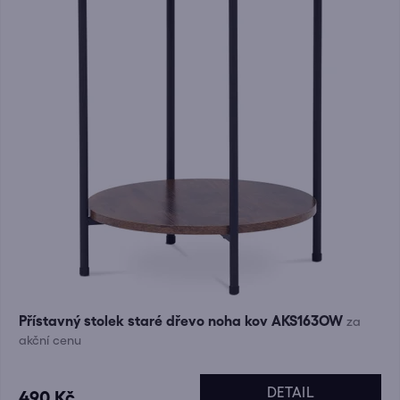
Přístavný stolek staré dřevo noha kov AKS163OW
za
akční cenu
DETAIL
490 Kč