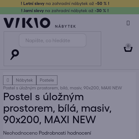
Přejít
! Letní slevy
na zahradní nábytek až
-50 % !
na
! Jarní slevy
na zahradní nábytek až
-30 % !
obsah
NÁK
KOŠ
Domů
Nábytek
Postele
Postel s úložným prostorem, bílá, masiv, 90x200, MAXI NEW
Postel s úložným
prostorem, bílá, masiv,
90x200, MAXI NEW
Průměrné
Neohodnoceno
Podrobnosti hodnocení