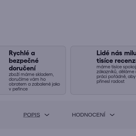
Rychlé a
Lidé nás miluj
bezpečné
tisíce recenz
máme tisíce spoko
doručení
zákazníků, děláme 
zboží máme skladem,
práci pořádně, ab
doručíme vám ho
přinesl radost
obratem a zabalené jako
v peřince
POPIS
HODNOCENÍ