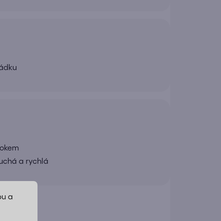
řádku
rokem
uchá a rychlá
bu a