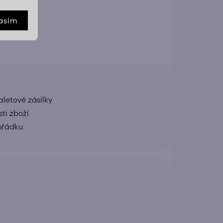
E
asím
letové zásilky
ti zboží
pořádku