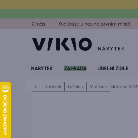
Přejít
na
obsah
O nás
Kvalita je u nás na prvním místě
NÁBYTEK
ZAHRADA
JÍDELNÍ ŽIDLE
Domů
Nábytek
Ložnice
Matrace
Matrace MO