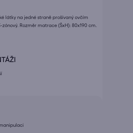
ké látky na jedné straně prošívaný ovčím
3-zónový. Rozměr matrace (ŠxH): 80x190 cm.
NTÁŽI
í
 manipulaci