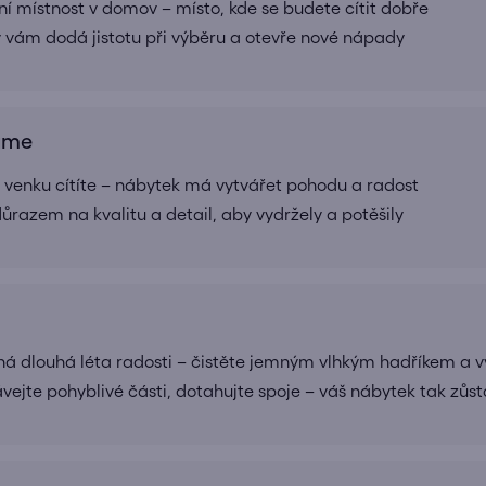
í místnost v domov – místo, kde se budete cítit dobře
rý vám dodá jistotu při výběru a otevře nové nápady
ráme
 i venku cítíte – nábytek má vytvářet pohodu a radost
ůrazem na kvalitu a detail, aby vydržely a potěšily
 dlouhá léta radosti – čistěte jemným vlhkým hadříkem a v
vejte pohyblivé části, dotahujte spoje – váš nábytek tak zůst