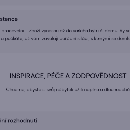
istence
a pracovníci – zboží vynesou až do vašeho bytu či domu. Vy se
 a počkáte, až vám zavolají pořádní siláci, s kterými se doml
INSPIRACE, PÉČE A ZODPOVĚDNOST
Chceme, abyste si svůj nábytek užili naplno a dlouhodobě
dní rozhodnutí