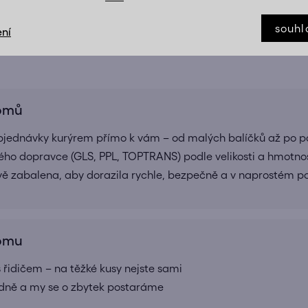
TĚŽKÉ VĚCI? MY VÁM S NIMI POMŮŽEM
souhl
ní
Doručíme až domů, bez starostí, tam kam potřebujete
domů
bjednávky kurýrem přímo k vám – od malých balíčků až po pa
ho dopravce (GLS, PPL, TOPTRANS) podle velikosti a hmotnos
ivě zabalena, aby dorazila rychle, bezpečně a v naprostém 
domu
 řidičem – na těžké kusy nejste sami
adně a my se o zbytek postaráme