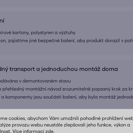
ní
ové kartony, polystyren a výztuhy
ton, zajistíme jiné bezpečné balení, aby produkt dorazil v po
ný transport a jednoduchou montáž doma
 dodávána v demontovaném stavu
e přehledný montážní návod srozumitelně popsaný krok za k
 a komponenty jsou součástí balení, aby byla montáž jednod
áme cookies, abychom Vám umožnili pohodlné prohlížení we
alýze provozu webu neustále zlepšovali jeho funkce, výkon a
lnost. Více informací
zde
.