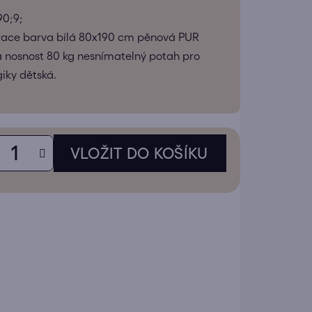
tu
90;9;
ace barva bílá 80x190 cm pěnová PUR
 nosnost 80 kg nesnímatelný potah pro
giky dětská.
ek.