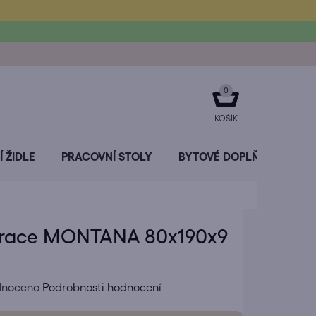
NÁKUPNÍ
KOŠÍK
 ŽIDLE
PRACOVNÍ STOLY
BYTOVÉ DOPLŇKY
SL
race MONTANA 80x190x9
né
dnoceno
Podrobnosti hodnocení
ení