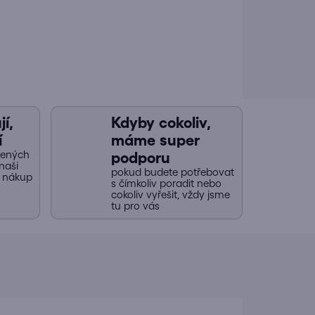
í,
Kdyby cokoliv,
í
máme super
jených
podporu
naši
pokud budete potřebovat
y nákup
s čímkoliv poradit nebo
cokoliv vyřešit, vždy jsme
tu pro vás