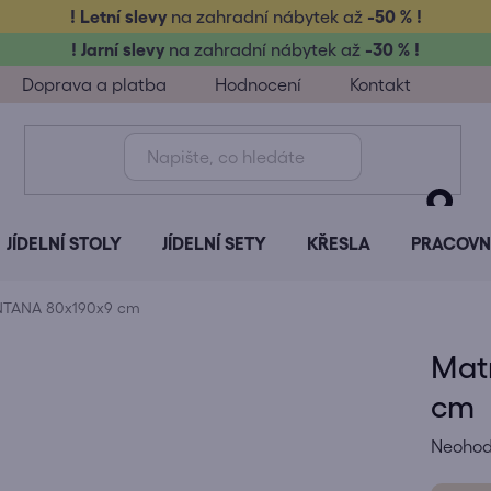
! Letní slevy
na zahradní nábytek až
-50 % !
! Jarní slevy
na zahradní nábytek až
-30 % !
Doprava a platba
Hodnocení
Kontakt
JÍDELNÍ STOLY
JÍDELNÍ SETY
KŘESLA
PRACOVNÍ
NTANA 80x190x9 cm
Mat
cm
Průměr
Neoho
hodnoc