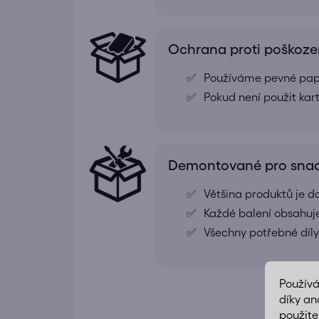
Ochrana proti poškoze
Používáme pevné papír
Pokud není použit kar
Demontované pro snad
Většina produktů je
Každé balení obsahuj
Všechny potřebné díly
Použív
díky an
použite