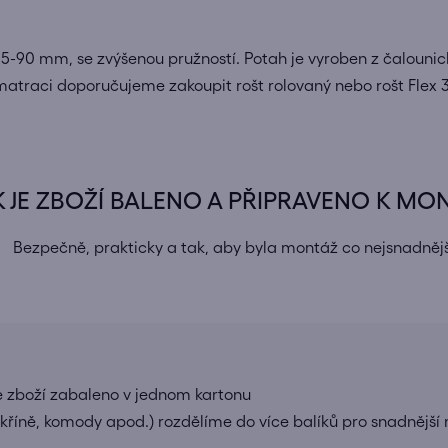
5-90 mm, se zvýšenou pružností. Potah je vyroben z čalounic
atraci doporučujeme zakoupit rošt rolovaný nebo rošt Flex 
K JE ZBOŽÍ BALENO A PŘIPRAVENO K MO
Bezpečně, prakticky a tak, aby byla montáž co nejsnadnějš
e zboží zabaleno v jednom kartonu
 skříně, komody apod.) rozdělíme do více balíků pro snadnější