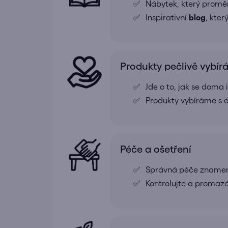
Nábytek, který proměn
Inspirativní
blog
, kte
Produkty pečlivě vybí
Jde o to, jak se doma
Produkty vybíráme s d
Péče a ošetření
Správná péče znamená
Kontrolujte a promazá