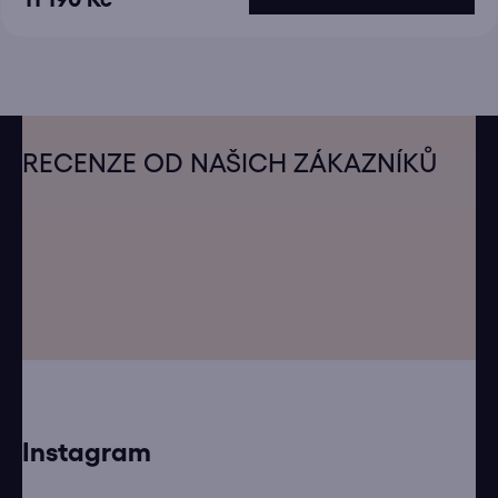
Z
á
RECENZE OD NAŠICH ZÁKAZNÍKŮ
p
a
t
í
Instagram