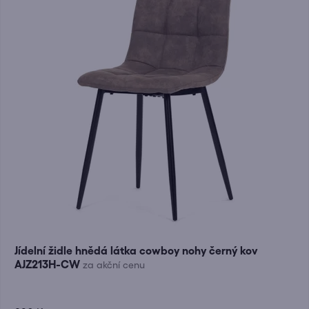
Jídelní židle hnědá látka cowboy nohy černý kov
AJZ213H-CW
za akční cenu
Průměrné