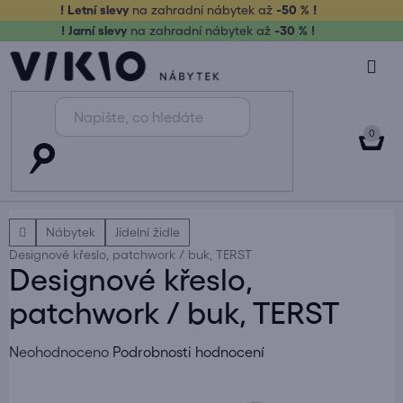
Přejít
! Letní slevy
na zahradní nábytek až
-50 % !
na
! Jarní slevy
na zahradní nábytek až
-30 % !
obsah
NÁK
KOŠ
Domů
Nábytek
Jídelní židle
Designové křeslo, patchwork / buk, TERST
Designové křeslo,
patchwork / buk, TERST
Průměrné
Neohodnoceno
Podrobnosti hodnocení
hodnocení
produktu