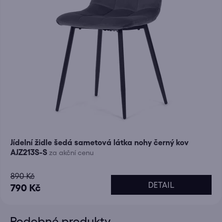
Jídelní židle šedá sametová látka nohy černý kov
AJZ213S-S
za akční cenu
890 Kč
DETAIL
790 Kč
Podobné produkty