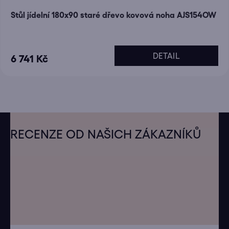
Stůl jídelní 180x90 staré dřevo kovová noha AJS154OW
DETAIL
6 741 Kč
Z
á
RECENZE OD NAŠICH ZÁKAZNÍKŮ
p
a
t
í