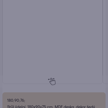
180;90;76;
Stůl jídelní, 180x90x75 cm, MDF deska, dekor šedý