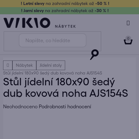
Přejít
! Letní slevy
na zahradní nábytek až
-50 % !
na
! Jarní slevy
na zahradní nábytek až
-30 % !
obsah
NÁK
KOŠ
Domů
Nábytek
Jídelní stoly
Stůl jídelní 180x90 šedý dub kovová noha AJS154S
Stůl jídelní 180x90 šedý
dub kovová noha AJS154S
Průměrné
Neohodnoceno
Podrobnosti hodnocení
hodnocení
produktu
je