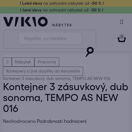
Přejít
! Letní slevy
na zahradní nábytek až
-50 % !
na
! Jarní slevy
na zahradní nábytek až
-30 % !
obsah
NÁK
KOŠ
Domů
Nábytek
Pracovna
Kontejnery a jiné doplňky do kanceláře
Kontejner 3 zásuvkový, dub sonoma, TEMPO AS NEW 016
Kontejner 3 zásuvkový, dub
sonoma, TEMPO AS NEW
016
Průměrné
Neohodnoceno
Podrobnosti hodnocení
hodnocení