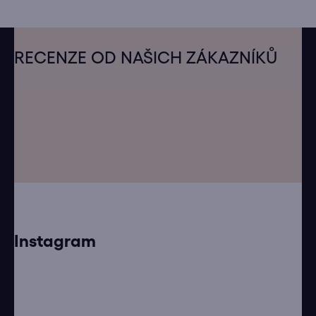
Z
á
RECENZE OD NAŠICH ZÁKAZNÍKŮ
p
a
t
í
Instagram