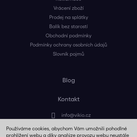
Vrácení zboží
Prodej na splátky
Balík bez starostí
Obchodní podmínky
Podmínky ochrany osobních údajů
Slovník pojmů
Blog
Kontakt
info
@
vikio.cz
Používáme cookies, abychom Vám umožnili pohodlné
+420 725 320 508
prohlížení webu a díky analýze provozu webu neustále