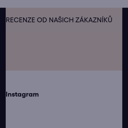
Z
á
RECENZE OD NAŠICH ZÁKAZNÍKŮ
p
a
t
í
Instagram