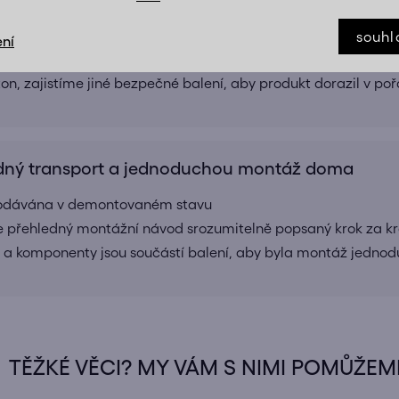
ní
souhl
ní
ové kartony, polystyren a výztuhy
ton, zajistíme jiné bezpečné balení, aby produkt dorazil v po
ný transport a jednoduchou montáž doma
 dodávána v demontovaném stavu
e přehledný montážní návod srozumitelně popsaný krok za k
 a komponenty jsou součástí balení, aby byla montáž jednod
TĚŽKÉ VĚCI? MY VÁM S NIMI POMŮŽEM