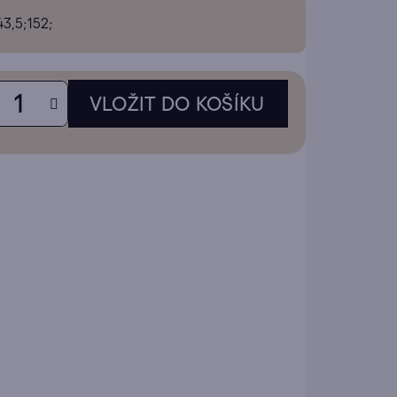
tu
43,5;152;
ek.