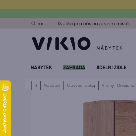
Přejít
na
obsah
O nás
Kvalita je u nás na prvním místě
NÁBYTEK
ZAHRADA
JÍDELNÍ ŽIDLE
Domů
Nábytek
Obývací pokoj
Vitríny
Divisione