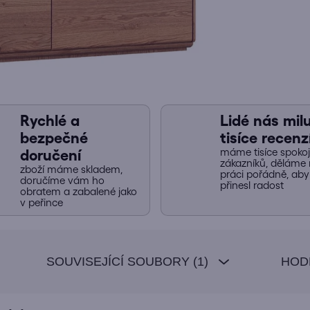
Rychlé a
Lidé nás miluj
bezpečné
tisíce recenz
máme tisíce spoko
doručení
zákazníků, děláme 
zboží máme skladem,
práci pořádně, ab
doručíme vám ho
přinesl radost
obratem a zabalené jako
v peřince
SOUVISEJÍCÍ SOUBORY (1)
HOD