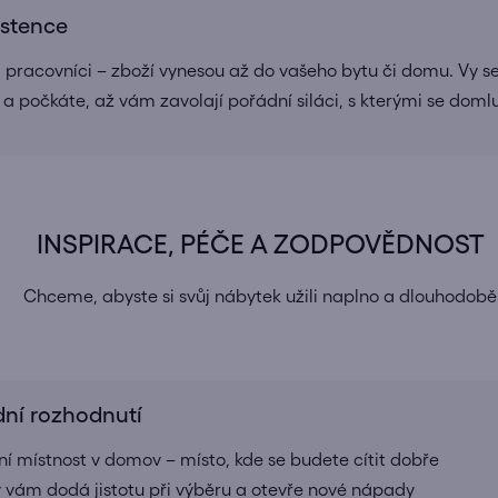
istence
a pracovníci – zboží vynesou až do vašeho bytu či domu. Vy se
 a počkáte, až vám zavolají pořádní siláci, s kterými se doml
INSPIRACE, PÉČE A ZODPOVĚDNOST
Chceme, abyste si svůj nábytek užili naplno a dlouhodobě
dní rozhodnutí
í místnost v domov – místo, kde se budete cítit dobře
rý vám dodá jistotu při výběru a otevře nové nápady