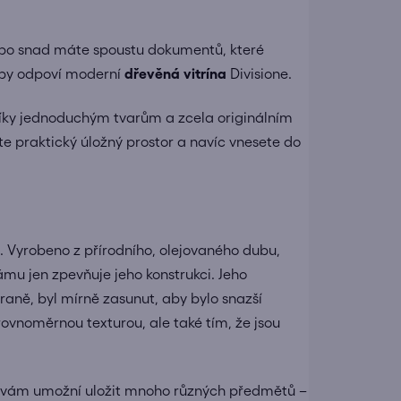
bo snad máte spoustu dokumentů, které
eby odpoví moderní
dřevěná vitrína
Divisione.
díky jednoduchým tvarům a zcela originálním
te praktický úložný prostor a navíc vnesete do
.
Vyrobeno z přírodního, olejovaného dubu,
mu jen zpevňuje jeho konstrukci.
Jeho
traně, byl mírně zasunut, aby bylo snazší
rovnoměrnou texturou, ale také tím, že jsou
ky vám umožní uložit mnoho různých předmětů –