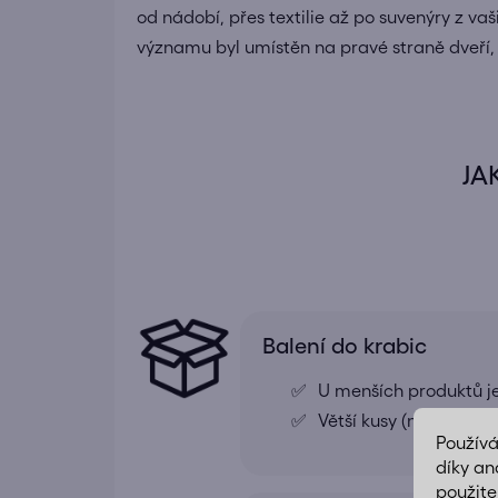
od nádobí, přes textilie až po suvenýry z vaš
významu byl umístěn na pravé straně dveří,
JA
Balení do krabic
U menších produktů j
Větší kusy (například
Použív
díky an
použite