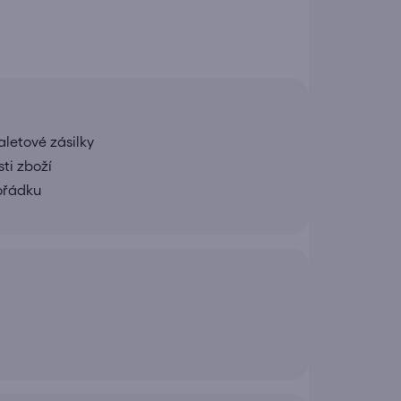
letové zásilky
ti zboží
pořádku