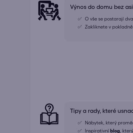
Výnos do domu bez as
O vše se postarají dv
Zakliknete v pokladně
Tipy a rady, které usna
Nábytek, který proměn
Inspirativní
blog
, kte