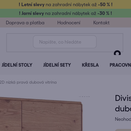
! Letní slevy
na zahradní nábytek až
-50 % !
! Jarní slevy
na zahradní nábytek až
-30 % !
Doprava a platba
Hodnocení
Kontakt
JÍDELNÍ STOLY
JÍDELNÍ SETY
KŘESLA
PRACOVNÍ
 2D nízká pravá dubová vitrína
Divi
dubo
Průměr
Neoho
hodnoc