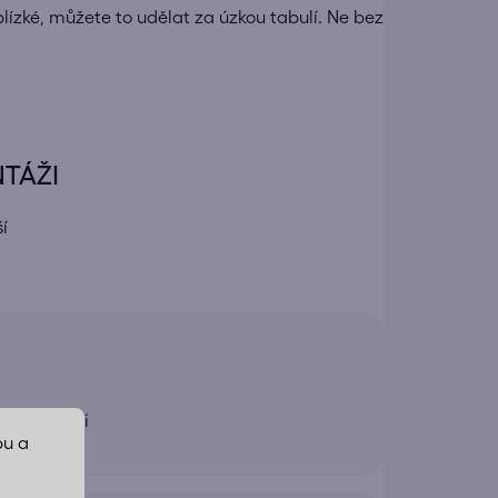
blízké, můžete to udělat za úzkou tabulí.
Ne bez
NTÁŽI
í
 manipulaci
bu a