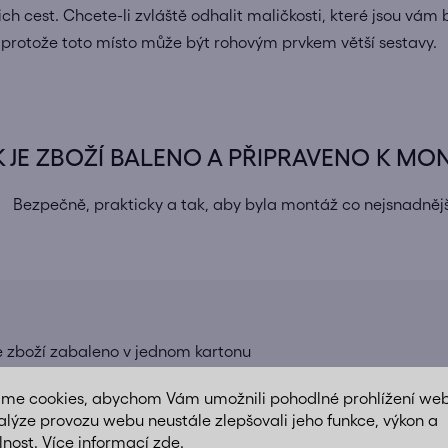
ich cest.
Chcete-li zvláště odhalit maličkosti, které jsou vám 
 protože toto místo může být rohovým prvkem větší sestavy.
K JE ZBOŽÍ BALENO A PŘIPRAVENO K MO
Bezpečně, prakticky a tak, aby byla montáž co nejsnadnějš
e zboží zabaleno v jednom kartonu
 skříně, komody apod.) rozdělíme do více balíků pro snadnější
áme cookies, abychom Vám umožnili pohodlné prohlížení we
alýze provozu webu neustále zlepšovali jeho funkce, výkon a
lnost. Více informací
zde
.