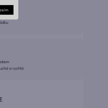
asím
řádku
rokem
uchá a rychlá
E