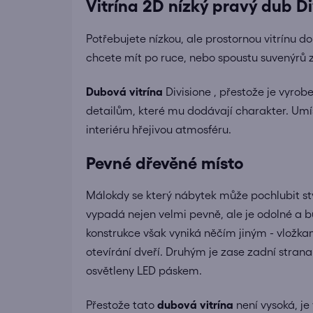
Vitrína 2D nízký pravý dub Di
Potřebujete nízkou, ale prostornou vitrínu 
chcete mít po ruce, nebo spoustu suvenýrů z 
Dubová vitrína
Divisione , přestože je vyrob
detailům, které mu dodávají charakter.
Umís
interiéru hřejivou atmosféru.
Pevné dřevěné místo
Málokdy se který nábytek může pochlubit st
vypadá nejen velmi pevně, ale je odolné a b
konstrukce však vyniká něčím jiným - vložka
otevírání dveří.
Druhým je zase zadní strana
osvětleny LED páskem.
Přestože tato
dubová vitrína
není vysoká, je