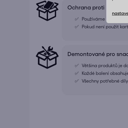
Ochrana proti poškoze
nastave
Používáme pevné papír
Pokud není použit kar
Demontované pro snad
Většina produktů je
Každé balení obsahuj
Všechny potřebné díly