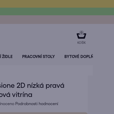
NÁKUPNÍ
KOŠÍK
 ŽIDLE
PRACOVNÍ STOLY
BYTOVÉ DOPLŇKY
SL
sione 2D nízká pravá
vá vitrína
né
dnoceno
Podrobnosti hodnocení
ení