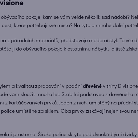
visione
do obývacího pokoje, kam se vám vejde několik sad nádobí?
Ne
cest, které potřebují své místo?
Na tyto a mnohé další potř
ena z přírodních materiálů, představuje moderní styl.
To vše 
těte ji do obývacího pokoje k ostatnímu nábytku a jistě získá
ylem a kvalitou zpracování v podání
dřevěné
vitríny Divisione
ude vám sloužit mnoho let.
Stabilní podstavec z dřevěného rá
mi z kartáčovaných prvků.
Jeden z nich, umístěný na přední s
 police umístěné za sklem.
Oba prvky získávají nejen svou ne
 velmi prostorná.
Široké police skryté pod dvoukřídlými dvíř