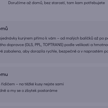
Doručíme až domů, bez starostí, tam kam potřebujete
domů
bjednávky kurýrem přímo k vám – od malých balíčků až po pa
ho dopravce (GLS, PPL, TOPTRANS) podle velikosti a hmotnos
ivě zabalena, aby dorazila rychle, bezpečně a v naprostém 
domu
 řidičem – na těžké kusy nejste sami
adně a my se o zbytek postaráme