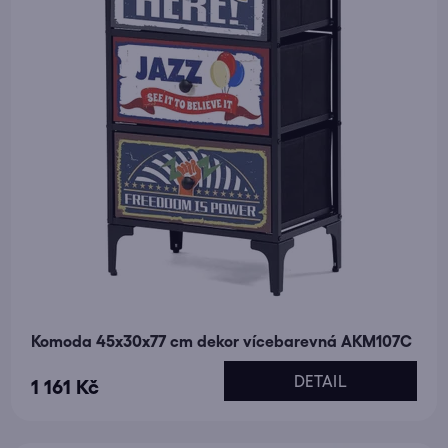
Komoda 45x30x77 cm dekor vícebarevná AKM107C
DETAIL
1 161 Kč