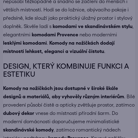
nepůsobí těžkopádně a snadno se začlení do menších i
větších místností. Hodí se do ložnice, obývacího pokoje i
předsíně, kde slouží jako praktický úložný prostor i stylový
doplněk. Skvěle ladí s
komodami ve skandinávském stylu
,
elegantními
komodami Provence
nebo moderními
lesklými komodami
.
Komody na nožičkách dodají
místnosti lehkost, eleganci a vizuální čistotu
.
DESIGN, KTERÝ KOMBINUJE FUNKCI A
ESTETIKU
Komody na nožičkách jsou dostupné v široké škále
designů a materiálů, aby vyhověly různým interiérům
. Bílé
provedení působí čistě a opticky zvětšuje prostor, zatímco
dubový dekor
vnese do místnosti přírodní šarm. Do
moderní domácnosti doporučujeme minimalistické
skandinávské komody
, zatímco romantický nádech