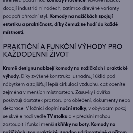
interiéru podtrhnou
komody Provence
. Kovové nožičky
dodají industriální nádech, zatímco dřevěné varianty
podpoří přírodní styl.
Komody na nožičkách spojují
estetiku a praktičnost, díky čemuž se hodí do každé
místnosti
.
PRAKTIČNÍ A FUNKČNÍ VÝHODY PRO
KAŽDODENNÍ ŽIVOT
Kromě designu nabízejí komody na nožičkách i praktické
výhody
. Díky zvýšené konstrukci usnadňují úklid pod
nábytkem a zajišťují lepší cirkulaci vzduchu, což oceníte
zejména v menších místnostech. Zásuvky i dvířka
poskytují dostatek prostoru pro oblečení, dokumenty nebo
dekorace. V ložnici doplní
noční stolky
, v obývacím pokoji
se skvěle hodí vedle
TV stolku
a v předsíni mohou
zastoupit i funkci menší
skříňky na boty
.
Komody na
nožičkách jsou praktické, snadno udržovatelné a přitom