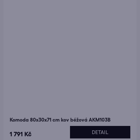
Komoda 80x30x71 cm kov béžová AKM103B
DETAIL
1 791 Kč