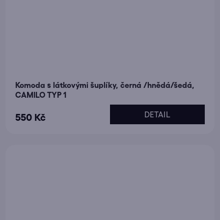
Komoda s látkovými šuplíky, černá /hnědá/šedá,
CAMILO TYP 1
DETAIL
550 Kč