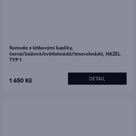
Komoda s látkovými šuplíky,
černá/béžová/světlehnědá/tmavohnědá, HAZEL
TYP 1
Průměrné
DETAIL
1 650 Kč
hodnocení
produktu
je
5,0
z
5
hvězdiček.