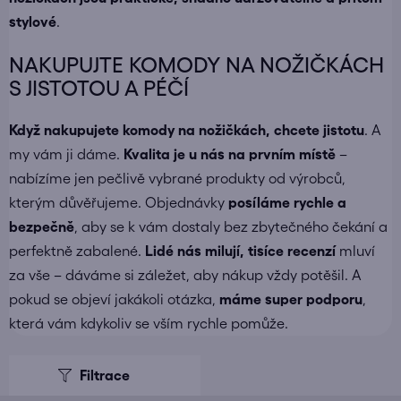
stylové
.
NAKUPUJTE KOMODY NA NOŽIČKÁCH
S JISTOTOU A PÉČÍ
Když nakupujete
komody na nožičkách
, chcete jistotu
. A
my vám ji dáme.
Kvalita je u nás na prvním místě
–
nabízíme jen pečlivě vybrané produkty od výrobců,
kterým důvěřujeme. Objednávky
posíláme
rychle a
bezpečně
, aby se k vám dostaly bez zbytečného čekání a
perfektně zabalené.
Lidé nás milují, tisíce recenzí
mluví
za vše – dáváme si záležet, aby nákup vždy potěšil. A
pokud se objeví jakákoli otázka,
máme super podporu
,
která vám kdykoliv se vším rychle pomůže.
V
ý