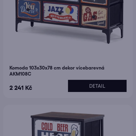
Komoda 103x30x78 cm dekor vícebarevná
AKM108C
DETAIL
2 241 Kč