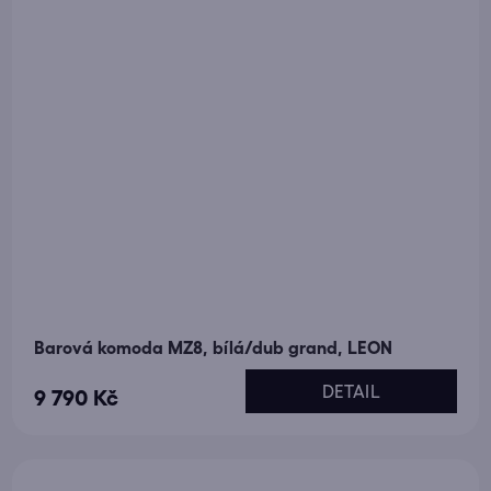
Barová komoda MZ8, bílá/dub grand, LEON
DETAIL
9 790 Kč