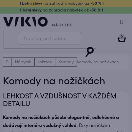
Přejít
! Letní slevy
na zahradní nábytek až
-50 % !
na
! Jarní slevy
na zahradní nábytek až
-30 % !
obsah
NÁK
KOŠ
Domů
Nábytek
Ložnice
Komody
Komody na nožičkách
Komody na nožičkách
LEHKOST A VZDUŠNOST V KAŽDÉM
DETAILU
Komody na nožičkách působí elegantně, odlehčeně a
dodávají interiéru vzdušný vzhled
. Díky nožičkám