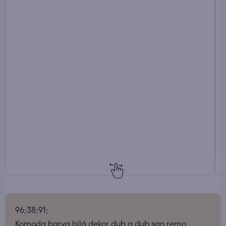
96;38;91;
Komoda barva bílá dekor dub a dub san remo