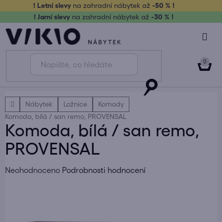
Přejít
! Letní slevy
na zahradní nábytek až
-50 % !
na
! Jarní slevy
na zahradní nábytek až
-30 % !
obsah
NÁK
KOŠ
Domů
Nábytek
Ložnice
Komody
Komoda, bílá / san remo, PROVENSAL
Komoda, bílá / san remo,
PROVENSAL
Průměrné
Neohodnoceno
Podrobnosti hodnocení
hodnocení
produktu
je