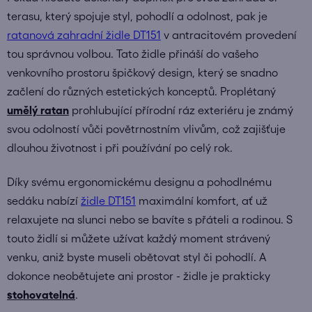
terasu, který spojuje styl, pohodlí a odolnost, pak je
ratanová zahradní židle DT151
v antracitovém provedení
tou správnou volbou.
Tato židle přináší do vašeho
venkovního prostoru špičkový design, který se snadno
začlení do různých estetických konceptů. Proplétaný
umělý ratan
prohlubující přírodní ráz exteriéru je známý
svou odolností vůči povětrnostním vlivům, což zajišťuje
dlouhou životnost i při používání po celý rok.
Díky svému ergonomickému designu a pohodlnému
sedáku nabízí
židle DT151
maximální komfort, ať už
relaxujete na slunci nebo se bavíte s přáteli a rodinou. S
touto židlí si můžete užívat každý moment strávený
venku, aniž byste museli obětovat styl či pohodlí. A
dokonce neobětujete ani prostor - židle je prakticky
stohovatelná
.