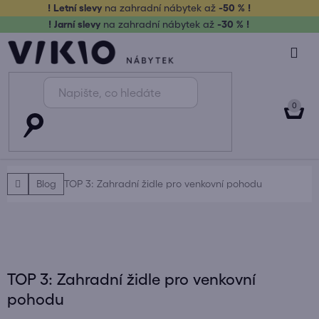
Přejít
! Letní slevy
na zahradní nábytek až
-50 % !
na
! Jarní slevy
na zahradní nábytek až
-30 % !
obsah
NÁK
KOŠ
Domů
Blog
TOP 3: Zahradní židle pro venkovní pohodu
TOP 3: Zahradní židle pro venkovní
pohodu