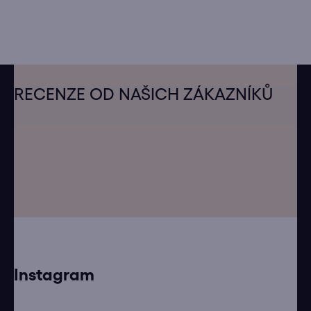
Z
á
RECENZE OD NAŠICH ZÁKAZNÍKŮ
p
a
t
í
Instagram