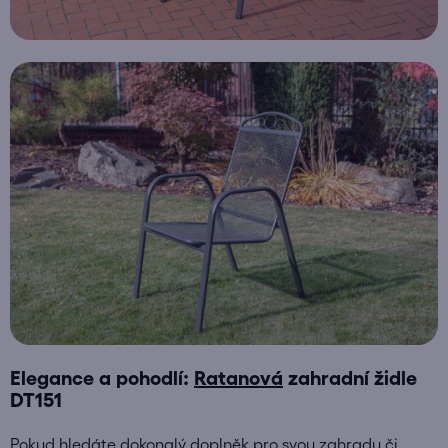
Elegance a pohodlí:
Ratanová
zahradní židle
DT151
Pokud hledáte dokonalý doplněk pro svou zahradu či