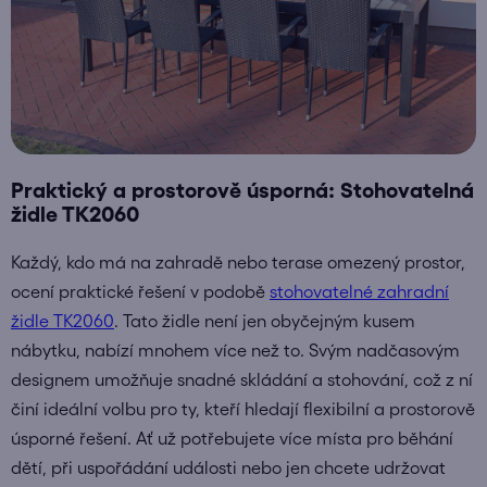
Praktický a prostorově úsporná: Stohovatelná
židle TK2060
Každý, kdo má na zahradě nebo terase omezený prostor,
ocení praktické řešení v podobě
stohovatelné zahradní
židle TK2060
. Tato židle není jen obyčejným kusem
nábytku, nabízí mnohem více než to. Svým nadčasovým
designem umožňuje snadné skládání a stohování, což z ní
činí ideální volbu pro ty, kteří hledají flexibilní a prostorově
úsporné řešení. Ať už potřebujete více místa pro běhání
dětí, při uspořádání události nebo jen chcete udržovat