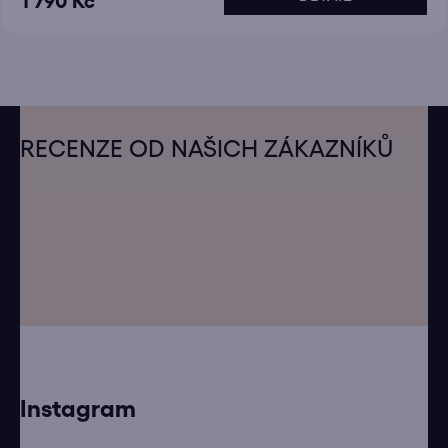
1 790 Kč
Z
á
RECENZE OD NAŠICH ZÁKAZNÍKŮ
p
a
t
í
Instagram