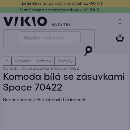
Přejít
! Letní slevy
na zahradní nábytek až
-50 % !
na
! Jarní slevy
na zahradní nábytek až
-30 % !
obsah
NÁK
KOŠ
Domů
Nábytek
Ložnice
Komody
Komoda bílá se zásuvkami Space 70422
Komoda bílá se zásuvkami
Space 70422
Průměrné
Neohodnoceno
Podrobnosti hodnocení
hodnocení
produktu
je