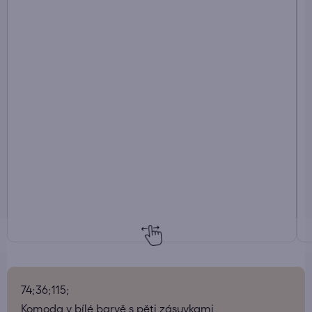
74;36;115;
Komoda v bílé barvě s pěti zásuvkami