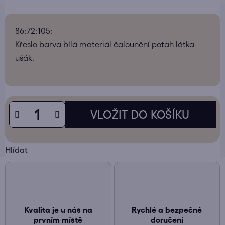
86;72;105;
Křeslo barva bílá materiál čalounění potah látka
ušák.
Hlídat
Kvalita je u nás na
Rychlé a bezpečné
prvním místě
doručení