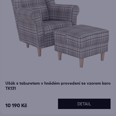
Ušák s taburetem v hnědém provedení se vzorem karo
TK131
DETAIL
10 190 Kč