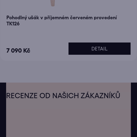
Pohodlný ušák v příjemném červeném provedení
TK126
Průměrné
DETAIL
7 090 Kč
hodnocení
produktu
je
5,0
z
Z
5
á
RECENZE OD NAŠICH ZÁKAZNÍKŮ
p
hvězdiček.
a
t
í