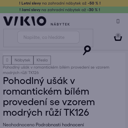
Přejít
! Letní slevy
na zahradní nábytek až
-50 % !
na
! Jarní slevy
na zahradní nábytek až
-30 % !
obsah
NÁK
KOŠ
Domů
Nábytek
Křesla
Pohodlný ušák v romantickém bílém provedení se vzorem
modrých růží TK126
Pohodlný ušák v
romantickém bílém
provedení se vzorem
modrých růží TK126
Průměrné
Neohodnoceno
Podrobnosti hodnocení