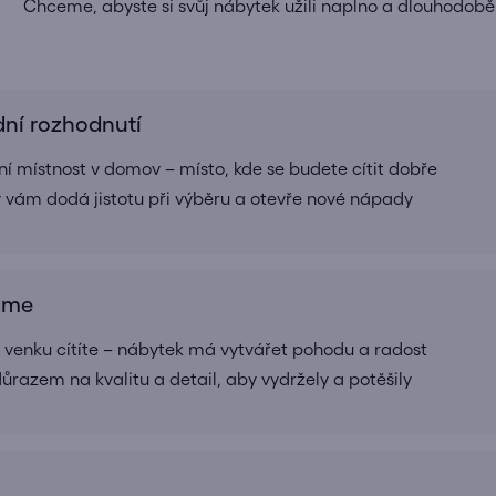
Chceme, abyste si svůj nábytek užili naplno a dlouhodobě
dní rozhodnutí
í místnost v domov – místo, kde se budete cítit dobře
rý vám dodá jistotu při výběru a otevře nové nápady
ráme
 i venku cítíte – nábytek má vytvářet pohodu a radost
ůrazem na kvalitu a detail, aby vydržely a potěšily