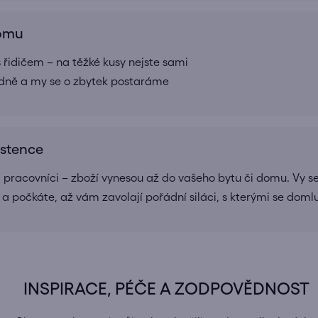
domu
 řidičem – na těžké kusy nejste sami
adně a my se o zbytek postaráme
istence
a pracovníci – zboží vynesou až do vašeho bytu či domu. Vy se
 a počkáte, až vám zavolají pořádní siláci, s kterými se doml
INSPIRACE, PÉČE A ZODPOVĚDNOST