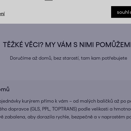
 a komponenty jsou součástí balení, aby byla montáž jednod
souhl
ní
TĚŽKÉ VĚCI? MY VÁM S NIMI POMŮŽEM
Doručíme až domů, bez starostí, tam kam potřebujete
domů
bjednávky kurýrem přímo k vám – od malých balíčků až po pa
ho dopravce (GLS, PPL, TOPTRANS) podle velikosti a hmotnos
ivě zabalena, aby dorazila rychle, bezpečně a v naprostém 