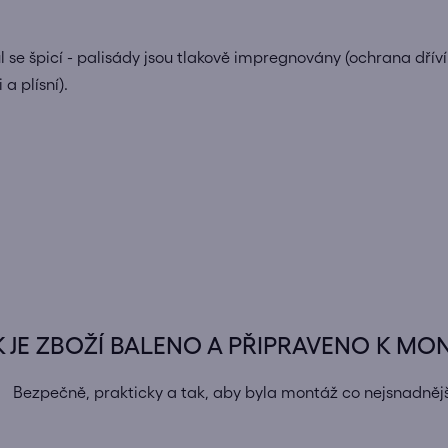
se špicí - palisády jsou tlakově impregnovány (ochrana dříví
 plísní).
K JE ZBOŽÍ BALENO A PŘIPRAVENO K MO
Bezpečně, prakticky a tak, aby byla montáž co nejsnadnějš