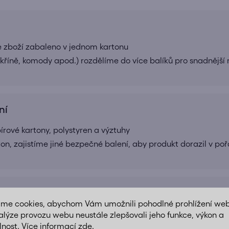
e zboží zabaleno v jednom kartonu
 skříně, komody apod.) rozdělíme do více balíků pro snadnější
ní
ové kartony, polystyren a výztuhy
ton, zajistíme jiné bezpečné balení, aby produkt dorazil v po
ný transport a jednoduchou montáž doma
áme cookies, abychom Vám umožnili pohodlné prohlížení we
 dodávána v demontovaném stavu
alýze provozu webu neustále zlepšovali jeho funkce, výkon a
lnost. Více informací
zde
.
e přehledný montážní návod srozumitelně popsaný krok za k