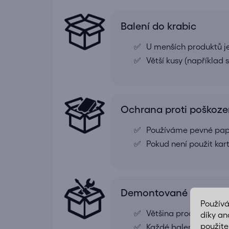
Balení do krabic
U menších produktů j
Větší kusy (například
Ochrana proti poškoze
Používáme pevné papír
Pokud není použit kar
Demontované pro snad
Použív
Většina produktů je
díky an
použite
Každé balení obsahuj