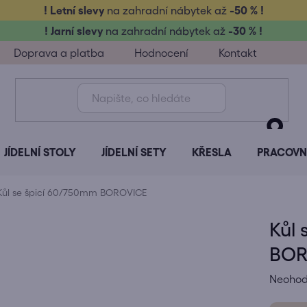
! Letní slevy
na zahradní nábytek až
-50 % !
! Jarní slevy
na zahradní nábytek až
-30 % !
Doprava a platba
Hodnocení
Kontakt
JÍDELNÍ STOLY
JÍDELNÍ SETY
KŘESLA
PRACOVNÍ
Kůl se špicí 60/750mm BOROVICE
Kůl 
BOR
Průměr
Neoho
hodnoc