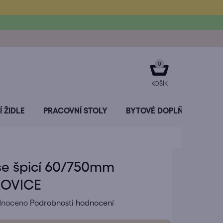
NÁKUPNÍ
KOŠÍK
 ŽIDLE
PRACOVNÍ STOLY
BYTOVÉ DOPLŇKY
SL
se špicí 60/750mm
OVICE
né
dnoceno
Podrobnosti hodnocení
ení