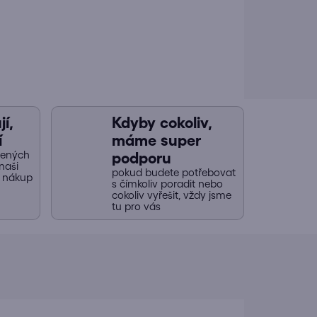
í,
Kdyby cokoliv,
í
máme super
jených
podporu
naši
pokud budete potřebovat
y nákup
s čímkoliv poradit nebo
cokoliv vyřešit, vždy jsme
tu pro vás