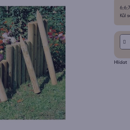
produk
6;6;
je
Kůl s
0,0
z
5
hvězdič
Hlídat