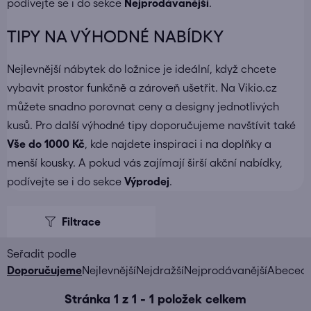
podívejte se i do sekce
Nejprodávanější
.
TIPY NA VÝHODNÉ NABÍDKY
Nejlevnější nábytek do ložnice je ideální, když chcete
vybavit prostor funkčně a zároveň ušetřit. Na Vikio.cz
můžete snadno porovnat ceny a designy jednotlivých
kusů. Pro další výhodné tipy doporučujeme navštívit také
Vše do 1000 Kč
, kde najdete inspiraci i na doplňky a
menší kousky. A pokud vás zajímají širší akční nabídky,
podívejte se i do sekce
Výprodej
.
V
ý
p
i
Ř
Doporučujeme
Nejlevnější
Nejdražší
Nejprodávanější
Abeced
s
a
Stránka
1
z
1
-
1
položek celkem
p
z