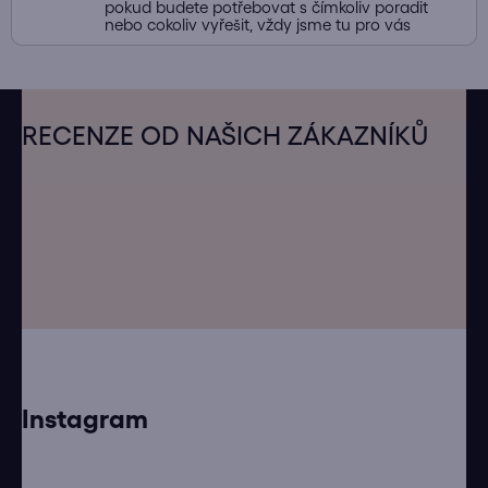
pokud budete potřebovat s čímkoliv poradit
nebo cokoliv vyřešit, vždy jsme tu pro vás
Z
á
RECENZE OD NAŠICH ZÁKAZNÍKŮ
p
a
t
í
Instagram