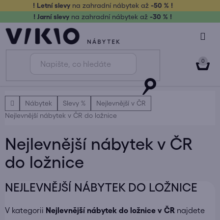
Přejít
! Letní slevy
na zahradní nábytek až
-50 % !
na
! Jarní slevy
na zahradní nábytek až
-30 % !
obsah
NÁK
KOŠ
Domů
Nábytek
Slevy %
Nejlevnější v ČR
Nejlevnější nábytek v ČR do ložnice
Nejlevnější nábytek v ČR
do ložnice
NEJLEVNĚJŠÍ NÁBYTEK DO LOŽNICE
V kategorii
Nejlevnější nábytek do ložnice v ČR
najdete