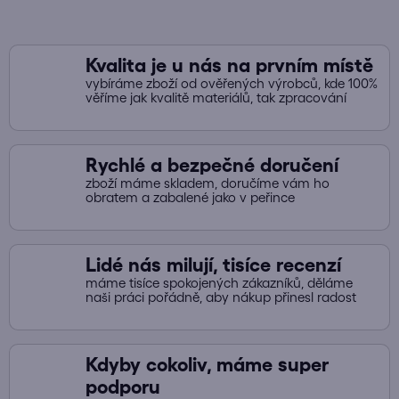
y
v
ý
Kvalita je u nás na prvním místě
p
vybíráme zboží od ověřených výrobců, kde 100%
i
věříme jak kvalitě materiálů, tak zpracování
s
u
Rychlé a bezpečné doručení
zboží máme skladem, doručíme vám ho
obratem a zabalené jako v peřince
Lidé nás milují, tisíce recenzí
máme tisíce spokojených zákazníků, děláme
naši práci pořádně, aby nákup přinesl radost
Kdyby cokoliv, máme super
podporu