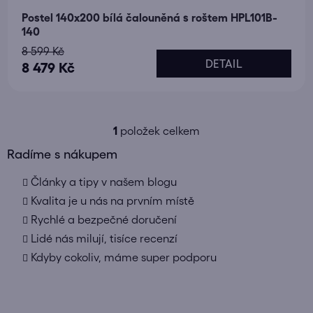
Postel 140x200 bílá čalouněná s roštem HPL101B-
140
8 599 Kč
DETAIL
8 479 Kč
1
položek celkem
O
v
Radíme s nákupem
l
Články a tipy v našem blogu
á
d
Kvalita je u nás na prvním místě
a
Rychlé a bezpečné doručení
c
Lidé nás milují, tisíce recenzí
í
Kdyby cokoliv, máme super podporu
p
r
v
k