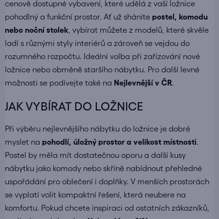
cenově dostupné vybavení, které udělá z vaší ložnice
pohodlný a funkční prostor. Ať už sháníte
postel, komodu
nebo noční stolek
, vybírat můžete z modelů, které skvěle
ladí s různými styly interiérů a zároveň se vejdou do
rozumného rozpočtu. Ideální volba při zařizování nové
ložnice nebo obměně staršího nábytku. Pro další levné
možnosti se podívejte také na
Nejlevnější v ČR
.
JAK VYBÍRAT DO LOŽNICE
Při výběru nejlevnějšího nábytku do ložnice je dobré
myslet na
pohodlí, úložný prostor a velikost místnosti
.
Postel by měla mít dostatečnou oporu a další kusy
nábytku jako komody nebo skříně nabídnout přehledné
uspořádání pro oblečení i doplňky. V menších prostorách
se vyplatí volit kompaktní řešení, která neubere na
komfortu. Pokud chcete inspiraci od ostatních zákazníků,