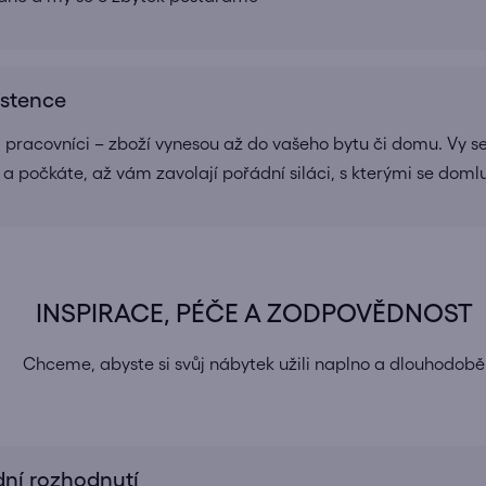
istence
a pracovníci – zboží vynesou až do vašeho bytu či domu. Vy se
 a počkáte, až vám zavolají pořádní siláci, s kterými se doml
INSPIRACE, PÉČE A ZODPOVĚDNOST
Chceme, abyste si svůj nábytek užili naplno a dlouhodobě
dní rozhodnutí