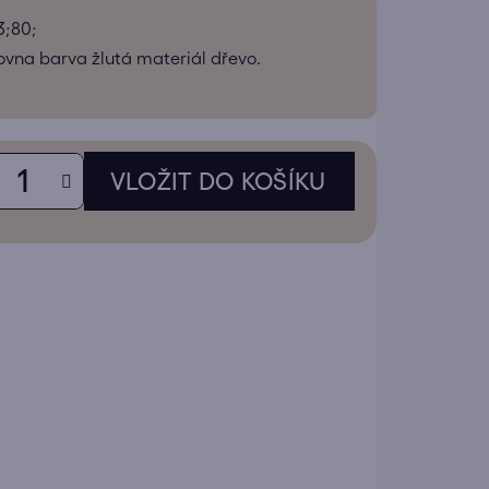
tu
3;80;
ovna barva žlutá materiál dřevo.
ek.