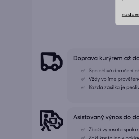
nastave
Doprava kurýrem až 
Spolehlivé doručení o
Vždy volíme prověřené
Každá zásilka je pečl
Asistovaný výnos do 
Zboží vynesete spolu s
Zakliknete jen v pokl