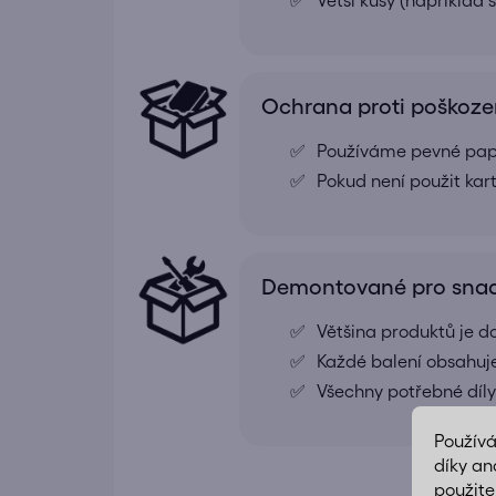
Ochrana proti poškoze
Používáme pevné papír
Pokud není použit kar
Demontované pro snad
Většina produktů je
Každé balení obsahuj
Všechny potřebné díly
Použív
díky an
použite