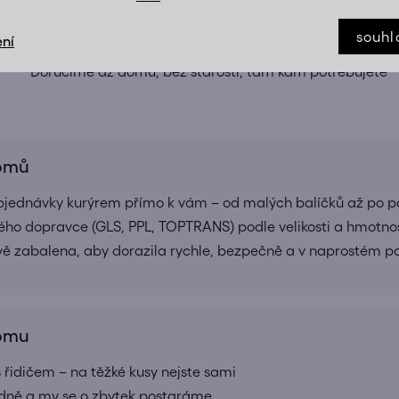
TĚŽKÉ VĚCI? MY VÁM S NIMI POMŮŽEM
souhl
ní
Doručíme až domů, bez starostí, tam kam potřebujete
domů
bjednávky kurýrem přímo k vám – od malých balíčků až po pa
ho dopravce (GLS, PPL, TOPTRANS) podle velikosti a hmotnos
ivě zabalena, aby dorazila rychle, bezpečně a v naprostém 
domu
 řidičem – na těžké kusy nejste sami
adně a my se o zbytek postaráme