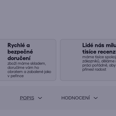
Rychlé a
Lidé nás miluj
bezpečné
tisíce recenz
máme tisíce spoko
doručení
zákazníků, děláme 
zboží máme skladem,
práci pořádně, ab
doručíme vám ho
přinesl radost
obratem a zabalené jako
v peřince
POPIS
HODNOCENÍ