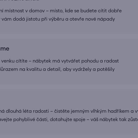
í místnost v domov – místo, kde se budete cítit dobře
rý vám dodá jistotu při výběru a otevře nové nápady
ráme
 i venku cítíte – nábytek má vytvářet pohodu a radost
ůrazem na kvalitu a detail, aby vydržely a potěšily
 dlouhá léta radosti – čistěte jemným vlhkým hadříkem a v
vejte pohyblivé části, dotahujte spoje – váš nábytek tak zůst