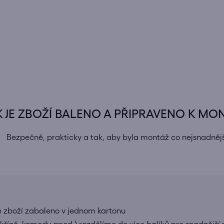
K JE ZBOŽÍ BALENO A PŘIPRAVENO K MO
Bezpečně, prakticky a tak, aby byla montáž co nejsnadnějš
e zboží zabaleno v jednom kartonu
 skříně, komody apod.) rozdělíme do více balíků pro snadnější