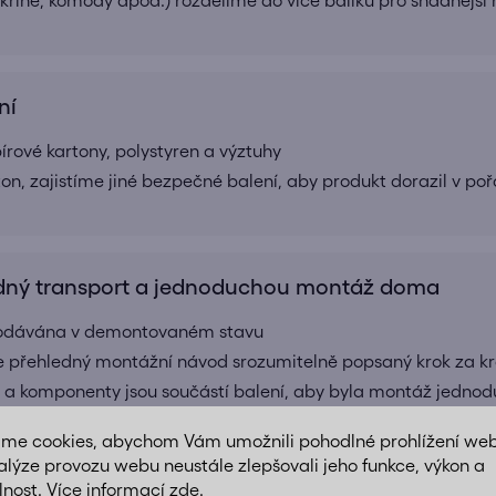
ní
ové kartony, polystyren a výztuhy
ton, zajistíme jiné bezpečné balení, aby produkt dorazil v po
ný transport a jednoduchou montáž doma
 dodávána v demontovaném stavu
e přehledný montážní návod srozumitelně popsaný krok za k
 a komponenty jsou součástí balení, aby byla montáž jednod
áme cookies, abychom Vám umožnili pohodlné prohlížení we
alýze provozu webu neustále zlepšovali jeho funkce, výkon a
lnost. Více informací
zde
.