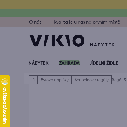
Přejít
na
obsah
O nás
Kvalita je u nás na prvním místě
NÁBYTEK
ZAHRADA
JÍDELNÍ ŽIDLE
Domů
Bytové doplňky
Koupelnové regály
Regál 3