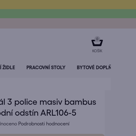
NÁKUPNÍ
KOŠÍK
 ŽIDLE
PRACOVNÍ STOLY
BYTOVÉ DOPLŇKY
SL
ál 3 police masiv bambus
odní odstín ARL106-5
né
dnoceno
Podrobnosti hodnocení
ení