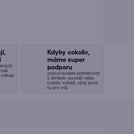
í,
Kdyby cokoliv,
í
máme super
jených
podporu
naši
pokud budete potřebovat
y nákup
s čímkoliv poradit nebo
cokoliv vyřešit, vždy jsme
tu pro vás