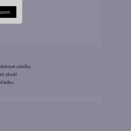
E
asím
letové zásilky
ti zboží
pořádku