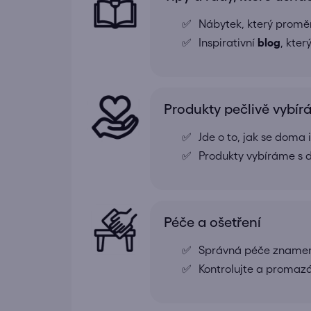
Nábytek, který proměn
Inspirativní
blog
, kte
Produkty pečlivě vybí
Jde o to, jak se doma
Produkty vybíráme s d
Péče a ošetření
Správná péče znamená
Kontrolujte a promazá