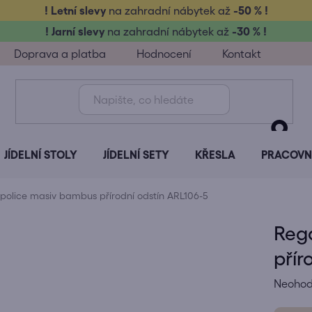
! Letní slevy
na zahradní nábytek až
-50 % !
! Jarní slevy
na zahradní nábytek až
-30 % !
Doprava a platba
Hodnocení
Kontakt
JÍDELNÍ STOLY
JÍDELNÍ SETY
KŘESLA
PRACOVNÍ
 police masiv bambus přírodní odstín ARL106-5
Reg
přír
Průměr
Neoho
hodnoc