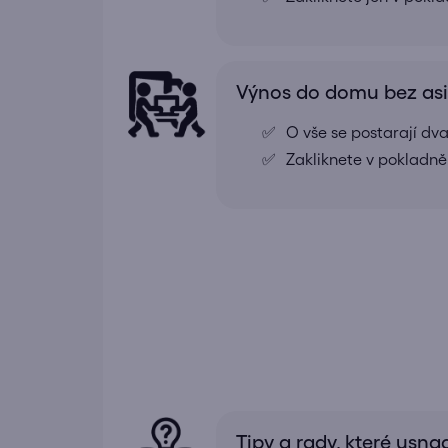
Výnos do domu bez as
O vše se postarají dv
Zakliknete v pokladně
Tipy a rady, které usna