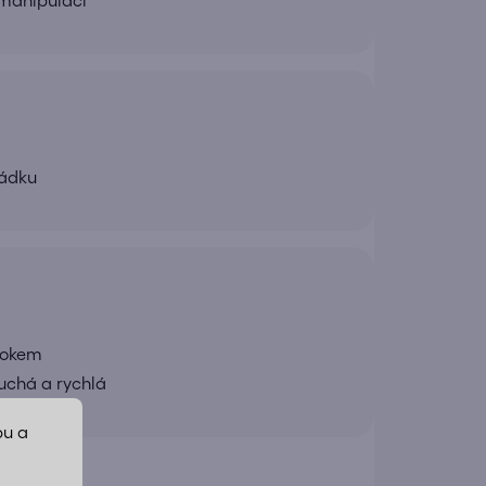
řádku
rokem
uchá a rychlá
bu a