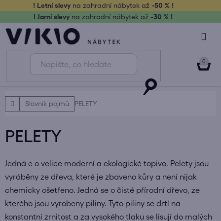
Přejít
! Letní slevy
na zahradní nábytek až
-50 % !
na
! Jarní slevy
na zahradní nábytek až
-30 % !
obsah
NÁK
KOŠ
Domů
Slovník pojmů
PELETY
PELETY
Jedná e o velice moderní a ekologické topivo. Pelety jsou
vyráběny ze dřeva, které je zbaveno kůry a není nijak
chemicky ošetřeno. Jedná se o čisté přírodní dřevo, ze
kterého jsou vyrobeny piliny. Tyto piliny se drtí na
konstantní zrnitost a za vysokého tlaku se lisují do malých