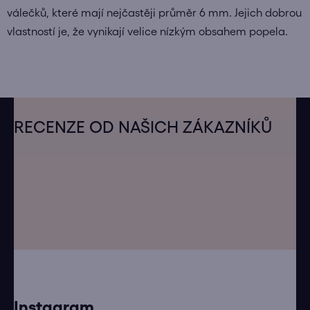
válečků, které mají nejčastěji průměr 6 mm. Jejich dobrou
vlastností je, že vynikají velice nízkým obsahem popela.
Z
á
RECENZE OD NAŠICH ZÁKAZNÍKŮ
p
a
t
í
Instagram