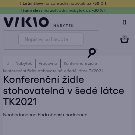
Přejít
! Letní slevy
na zahradní nábytek až
-50 % !
na
! Jarní slevy
na zahradní nábytek až
-30 % !
obsah
NÁK
KOŠ
Domů
Nábytek
Pracovna
Konferenční židle
Konferenční židle stohovatelná v šedé látce TK2021
Konferenční židle
stohovatelná v šedé látce
TK2021
Průměrné
Neohodnoceno
Podrobnosti hodnocení
hodnocení
produktu