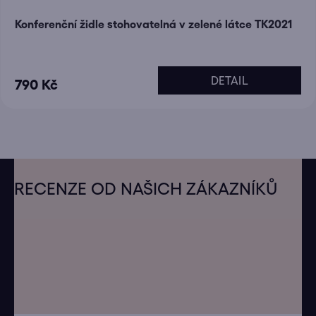
Konferenční židle stohovatelná v zelené látce TK2021
DETAIL
790 Kč
Z
á
RECENZE OD NAŠICH ZÁKAZNÍKŮ
p
a
t
í