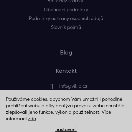
Balík bez starostí
Obchodní podmínky
Podmínky ochrany osobních údajů
Slovník pojmů
Blog
Kontakt
info
@
vikio.cz
Používáme cookies, abychom Vám umožnili pohodlné
+420 725 320 508
prohlížení webu a díky analýze provozu webu neustále
zlepšovali jeho funkce, výkon a použitelnost. Více
informací
zde
.
nastavení