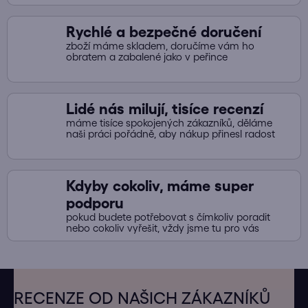
Rychlé a bezpečné doručení
zboží máme skladem, doručíme vám ho
obratem a zabalené jako v peřince
Lidé nás milují, tisíce recenzí
máme tisíce spokojených zákazníků, děláme
naši práci pořádně, aby nákup přinesl radost
Kdyby cokoliv, máme super
podporu
pokud budete potřebovat s čímkoliv poradit
nebo cokoliv vyřešit, vždy jsme tu pro vás
Z
á
RECENZE OD NAŠICH ZÁKAZNÍKŮ