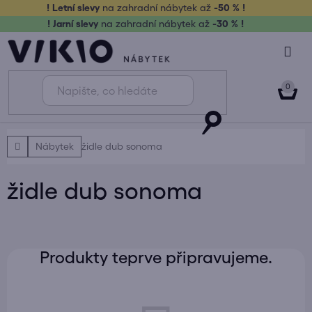
Přejít
! Letní slevy
na zahradní nábytek až
-50 % !
na
! Jarní slevy
na zahradní nábytek až
-30 % !
obsah
NÁK
KOŠ
Domů
Nábytek
židle dub sonoma
židle dub sonoma
Produkty teprve připravujeme.