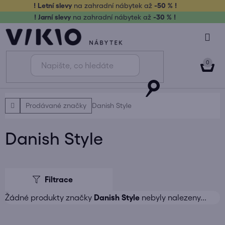
Přejít
! Letní slevy
na zahradní nábytek až
-50 % !
na
! Jarní slevy
na zahradní nábytek až
-30 % !
obsah
NÁK
KOŠ
Domů
Prodávané značky
Danish Style
Danish Style
Žádné produkty značky
Danish Style
nebyly nalezeny...