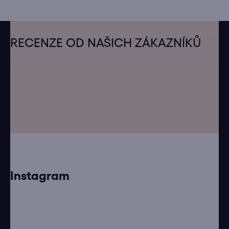
Z
á
RECENZE OD NAŠICH ZÁKAZNÍKŮ
p
a
t
í
Instagram