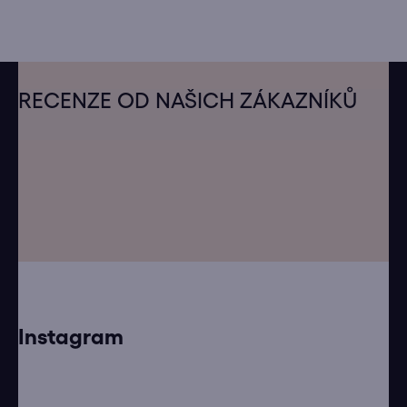
Z
á
RECENZE OD NAŠICH ZÁKAZNÍKŮ
p
a
t
í
Instagram