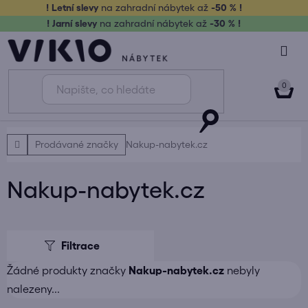
Přejít
! Letní slevy
na zahradní nábytek až
-50 % !
na
! Jarní slevy
na zahradní nábytek až
-30 % !
obsah
NÁK
KOŠ
Domů
Prodávané značky
Nakup-nabytek.cz
Nakup-nabytek.cz
Žádné produkty značky
Nakup-nabytek.cz
nebyly
nalezeny...