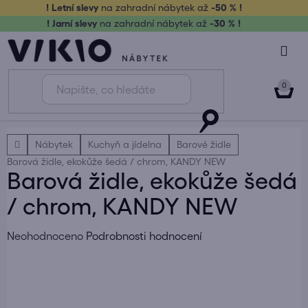
Přejít
! Letní slevy
na zahradní nábytek až
-50 % !
na
! Jarní slevy
na zahradní nábytek až
-30 % !
obsah
NÁK
KOŠ
Domů
Nábytek
Kuchyň a jídelna
Barové židle
Barová židle, ekokůže šedá / chrom, KANDY NEW
Barová židle, ekokůže šedá
/ chrom, KANDY NEW
Průměrné
Neohodnoceno
Podrobnosti hodnocení
hodnocení
produktu
je