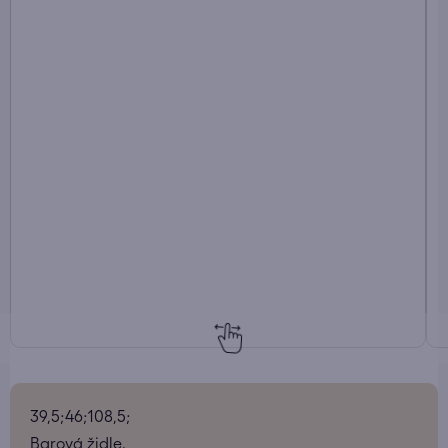
39,5;46;108,5;
Barová židle.