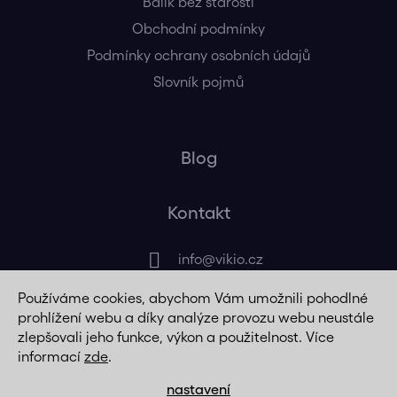
Balík bez starostí
Obchodní podmínky
Podmínky ochrany osobních údajů
Slovník pojmů
Blog
Kontakt
info
@
vikio.cz
Používáme cookies, abychom Vám umožnili pohodlné
+420 725 320 508
prohlížení webu a díky analýze provozu webu neustále
zlepšovali jeho funkce, výkon a použitelnost. Více
informací
zde
.
nastavení