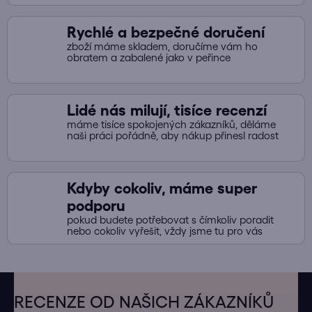
Rychlé a bezpečné doručení
zboží máme skladem, doručíme vám ho
obratem a zabalené jako v peřince
Lidé nás milují, tisíce recenzí
máme tisíce spokojených zákazníků, děláme
naši práci pořádně, aby nákup přinesl radost
Kdyby cokoliv, máme super
podporu
pokud budete potřebovat s čímkoliv poradit
nebo cokoliv vyřešit, vždy jsme tu pro vás
Z
á
RECENZE OD NAŠICH ZÁKAZNÍKŮ