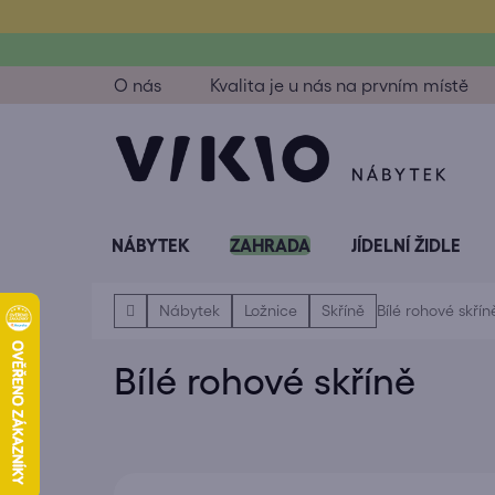
Přejít
na
obsah
O nás
Kvalita je u nás na prvním místě
NÁBYTEK
ZAHRADA
JÍDELNÍ ŽIDLE
Domů
Nábytek
Ložnice
Skříně
Bílé rohové skřín
Bílé rohové skříně