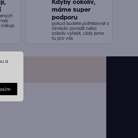
í,
Kdyby cokoliv,
í
máme super
jených
podporu
naši
pokud budete potřebovat s
y nákup
čímkoliv poradit nebo
cokoliv vyřešit, vždy jsme
tu pro vás
bu a
asím