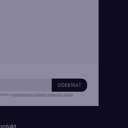
ODEBÍRAT
lasíte s
podmínkami ochrany osobních údajů
.
ontakt