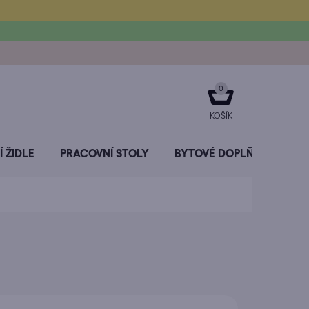
NÁKUPNÍ
KOŠÍK
 ŽIDLE
PRACOVNÍ STOLY
BYTOVÉ DOPLŇKY
SL