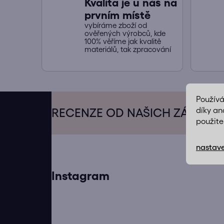
Kvalita je u nás na
prvním místě
vybíráme zboží od
ověřených výrobců, kde
100% věříme jak kvalitě
materiálů, tak zpracování
Z
Použív
á
díky an
RECENZE OD NAŠICH ZÁKAZN
použite
p
a
nastave
t
í
Instagram