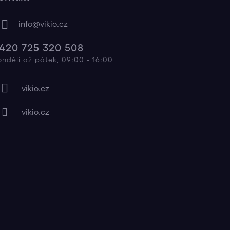
info
@
vikio.cz
420 725 320 508