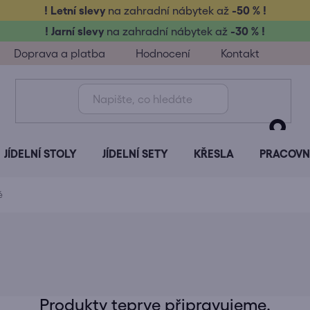
! Letní slevy
na zahradní nábytek až
-50 % !
! Jarní slevy
na zahradní nábytek až
-30 % !
Doprava a platba
Hodnocení
Kontakt
JÍDELNÍ STOLY
JÍDELNÍ SETY
KŘESLA
PRACOVNÍ
ě
Produkty teprve připravujeme.