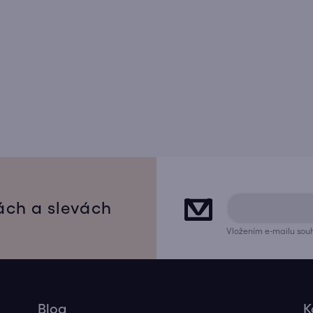
ách a slevách
Vložením e-mailu souh
Blog
K