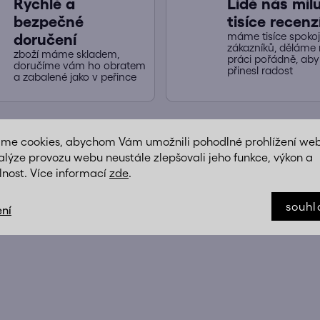
Rychlé a
Lidé nás miluj
bezpečné
tisíce recenz
máme tisíce spoko
doručení
zákazníků, děláme 
zboží máme skladem,
práci pořádně, ab
doručíme vám ho obratem
přinesl radost
a zabalené jako v peřince
áme cookies, abychom Vám umožnili pohodlné prohlížení we
alýze provozu webu neustále zlepšovali jeho funkce, výkon a
ÍKŮ
lnost. Více informací
zde
.
souhl
ní