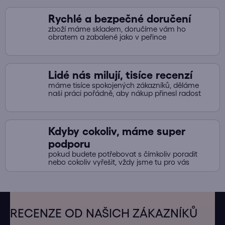
Rychlé a bezpečné doručení
zboží máme skladem, doručíme vám ho
obratem a zabalené jako v peřince
Lidé nás milují, tisíce recenzí
máme tisíce spokojených zákazníků, děláme
naši práci pořádně, aby nákup přinesl radost
Kdyby cokoliv, máme super
podporu
pokud budete potřebovat s čímkoliv poradit
nebo cokoliv vyřešit, vždy jsme tu pro vás
Z
á
RECENZE OD NAŠICH ZÁKAZNÍKŮ
p