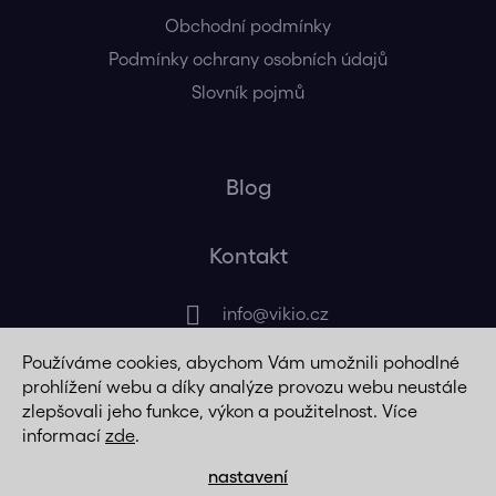
Obchodní podmínky
Podmínky ochrany osobních údajů
Slovník pojmů
Blog
Kontakt
info
@
vikio.cz
Používáme cookies, abychom Vám umožnili pohodlné
+420 725 320 508
prohlížení webu a díky analýze provozu webu neustále
zlepšovali jeho funkce, výkon a použitelnost. Více
informací
zde
.
nastavení