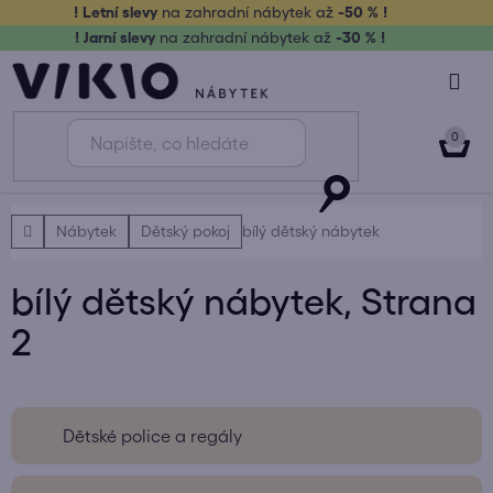
Přejít
! Letní slevy
na zahradní nábytek až
-50 % !
na
! Jarní slevy
na zahradní nábytek až
-30 % !
obsah
NÁK
KOŠ
Domů
Nábytek
Dětský pokoj
bílý dětský nábytek
bílý dětský nábytek
, Strana
2
Dětské police a regály