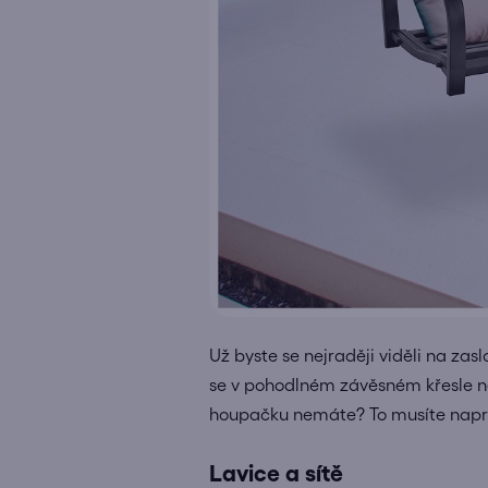
Už byste se nejraději viděli na za
se v pohodlném závěsném křesle ne
houpačku nemáte? To musíte naprav
Lavice a sítě