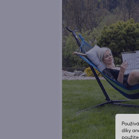
Použív
díky an
použite