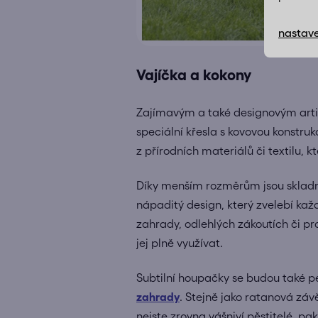
nastave
Vajíčka a kokony
Zajímavým a také designovým art
speciální křesla s kovovou konstruk
z přírodních materiálů či textilu, k
Díky menším rozměrům jsou skladněj
nápaditý design, který zvelebí kaž
zahrady, odlehlých zákoutích či p
jej plně využívat.
Subtilní houpačky se budou také p
zahrady
. Stejně jako ratanová záv
nejste zrovna vášniví pěstitelé, pak