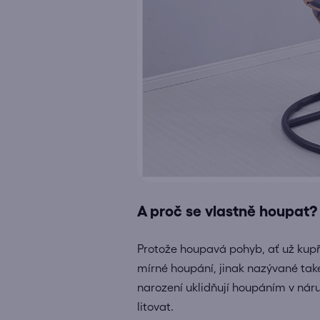
A proč se vlastně houpat?
Protože houpavá pohyb, ať už kupř
mírné houpání, jinak nazývané tak
narození uklidňují houpáním v náruč
litovat.