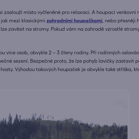
i zaslouží místo vyčleněné pro relaxaci. A houpací venkovní n
 jak mezi klasickými
zahradními houpačkami
, nebo přesněji
é lze zavěsit na stromy. Pokud vám na zahradě vzrostlé stromy
 více osob, obvykle 2 – 3 členy rodiny. Při rodinných oslavá
né sezení. Bezpečné proto, že lze pohyb lavičky zastavit p
é hosty. Výhodou takových houpaček je obvykle také stříška, kt