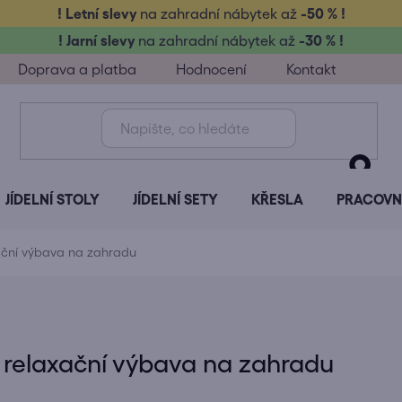
! Letní slevy
na zahradní nábytek až
-50 % !
! Jarní slevy
na zahradní nábytek až
-30 % !
Doprava a platba
Hodnocení
Kontakt
JÍDELNÍ STOLY
JÍDELNÍ SETY
KŘESLA
PRACOVNÍ
ační výbava na zahradu
 relaxační výbava na zahradu