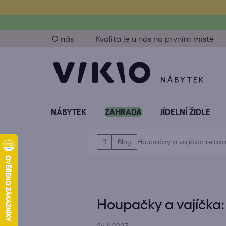
Přejít
na
obsah
O nás
Kvalita je u nás na prvním místě
NÁBYTEK
ZAHRADA
JÍDELNÍ ŽIDLE
Domů
Blog
Houpačky a vajíčka: relax
Houpačky a vajíčka: