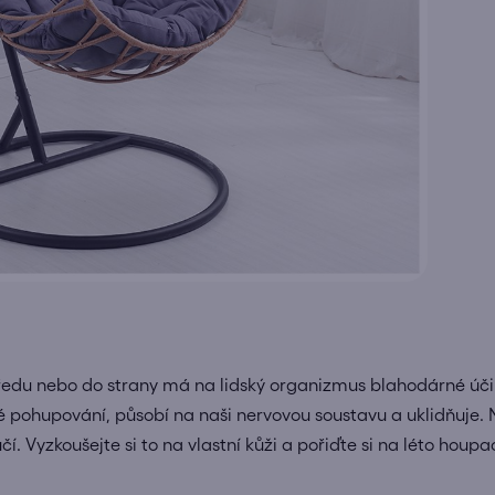
edu nebo do strany má na lidský organizmus blahodárné účin
é pohupování, působí na naši nervovou soustavu a uklidňuj
í. Vyzkoušejte si to na vlastní kůži a pořiďte si na léto houpa