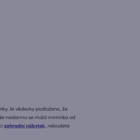
ky. Je vědecky podloženo, že
e. Ne nadarmo se malá miminka od
cí
zahradní nábytek
, nebudete