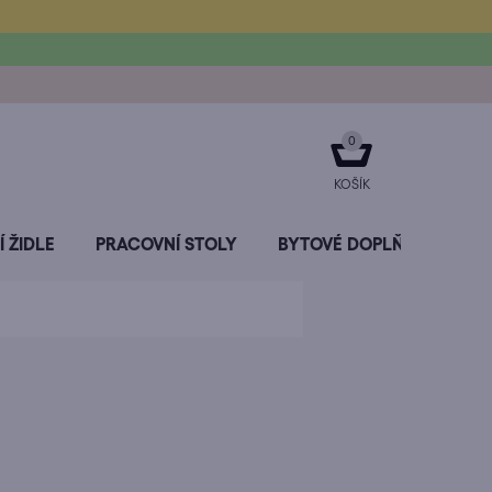
NÁKUPNÍ
KOŠÍK
 ŽIDLE
PRACOVNÍ STOLY
BYTOVÉ DOPLŇKY
SL