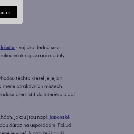
asím
 křesla
- vajíčka. Jedná se o
jimkou však nejsou ani modely
odou těchto křesel je jejich
na méně atraktivních místech
oduše přemístit do interiéru a dál
hách, jakou jsou např.
japonské
ladou důraz na uspořádání. Pokud
ně je více". A nabízejí i další