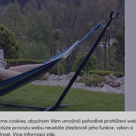
áme cookies, abychom Vám umožnili pohodlné prohlížení we
alýze provozu webu neustále zlepšovali jeho funkce, výkon a
lnost. Více informací
zde
.