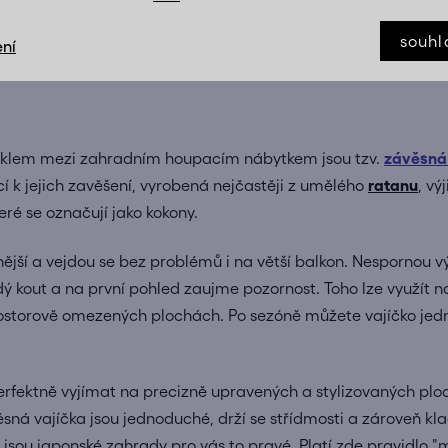
souhl
ní
iklem mezi zahradním houpacím nábytkem jsou tzv.
závěsná
cí k jejich zavěšení, vyrobená nejčastěji z umělého
ratanu
, vý
teré se označují jako kokony.
ší a vejdou se bez problémů i na větší balkon. Nespornou výh
dý kout a na první pohled zaujme pozornost. Toho lze využít 
rostorově omezených plochách. Po sezóně můžete vajíčko jedn
erfektně vyjímat na precizně upravených a stylizovaných ploc
ěsná vajíčka jsou jednoduché, drží se střídmosti a zároveň k
 jsou japonské zahrady pro vás to pravé. Platí zde pravidlo "mé