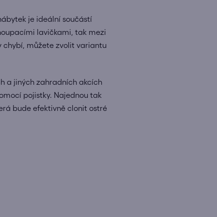
ábytek je ideální součástí
 houpacími lavičkami, tak mezi
 chybí, můžete zvolit variantu
ch a jiných zahradních akcích
omocí pojistky. Najednou tak
erá bude efektivně clonit ostré