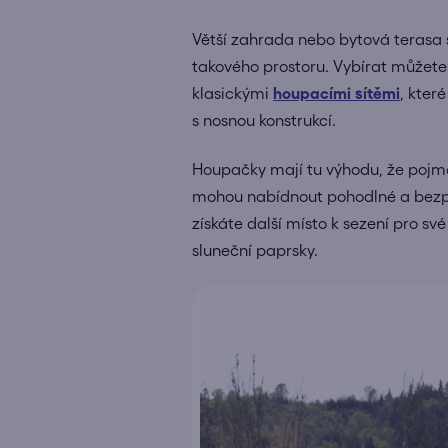
Větší zahrada nebo bytová terasa s
takového prostoru. Vybírat můžete
klasickými
houpacími sítěmi
, kter
s nosnou konstrukcí.
Houpačky mají tu výhodu, že pojmou
mohou nabídnout pohodlné a bezpeč
získáte další místo k sezení pro sv
sluneční paprsky.