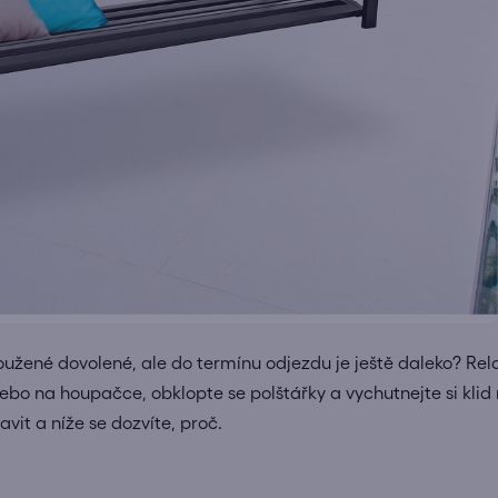
sloužené dovolené, ale do termínu odjezdu je ještě daleko? R
bo na houpačce, obklopte se polštářky a vychutnejte si klid
it a níže se dozvíte, proč.