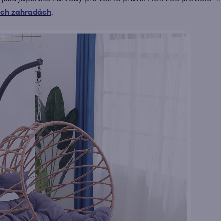
ých zahradách
.