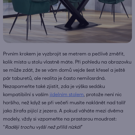
Prvním krokem je vyzbrojit se metrem a pečlivě změřit,
kolik místa u stolu vlastně máte. Při pohledu na obrazovku
se může zdát, že se vám domů vejde šest křesel a ještě
pár taburetů, ale realita je často nemilosrdná.
Nezapomeňte také zjistit, zda je výška sedáku
kompatibilní s vaším
jídelním stolem
, protože není nic
horšího, než když se při večeři musíte naklánět nad talíř
jako žirafa pijící z jezera. A pokud váháte mezi dvěma
modely, vždy si vzpomeňte na prastarou moudrost:
“
Raději trochu vyšší než příliš nízká!
”