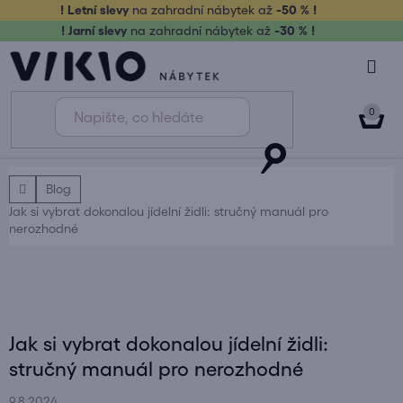
Přejít
! Letní slevy
na zahradní nábytek až
-50 % !
na
! Jarní slevy
na zahradní nábytek až
-30 % !
obsah
NÁK
KOŠ
Domů
Blog
Jak si vybrat dokonalou jídelní židli: stručný manuál pro
nerozhodné
Jak si vybrat dokonalou jídelní židli:
stručný manuál pro nerozhodné
9.8.2024