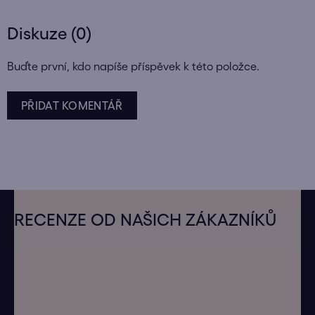
Diskuze (0)
Buďte první, kdo napíše příspěvek k této položce.
PŘIDAT KOMENTÁŘ
Z
á
RECENZE OD NAŠICH ZÁKAZNÍKŮ
p
a
t
í