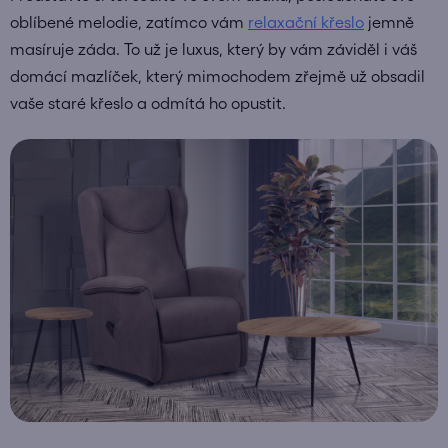
oblíbené melodie, zatímco vám
relaxační křeslo
jemně
masíruje záda. To už je luxus, který by vám záviděl i váš
domácí mazlíček, který mimochodem zřejmě už obsadil
vaše staré křeslo a odmítá ho opustit.