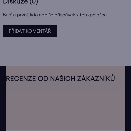
Diskuze (0)
Buďte první, kdo napíše příspěvek k této položce.
PŘIDAT KOMENTÁŘ
Z
á
RECENZE OD NAŠICH ZÁKAZNÍKŮ
p
a
t
í