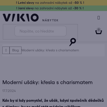
Přejít
! Letní slevy
na zahradní nábytek až
-50 % !
na
! Jarní slevy
na zahradní nábytek až
-30 % !
obsah
NÁK
KOŠ
Domů
Blog
Moderní ušáky: křesla s charismatem
Moderní ušáky: křesla s charismatem
17.7.2024
Kdo by si kdy pomyslel, že ušák, kdysi společník dědečků
s dýmkou, by se mohl stát módním výkřikem