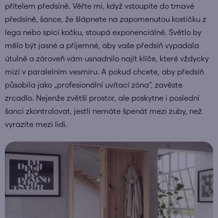
přítelem předsíně. Věřte mi, když vstoupíte do tmavé
předsíně, šance, že šlápnete na zapomenutou kostičku z
lega nebo spící kočku, stoupá exponenciálně. Světlo by
mělo být jasné a příjemné, aby vaše předsíň vypadala
útulně a zároveň vám usnadnilo najít klíče, které vždycky
mizí v paralelním vesmíru. A pokud chcete, aby předsíň
působila jako „profesionální uvítací zóna“, zavěste
zrcadlo. Nejenže zvětší prostor, ale poskytne i poslední
šanci zkontrolovat, jestli nemáte špenát mezi zuby, než
vyrazíte mezi lidi.