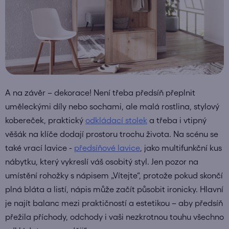
A na závěr – dekorace! Není třeba předsíň přeplnit
uměleckými díly nebo sochami, ale malá rostlina, stylový
kobereček, praktický
odkládací stolek
a třeba i vtipný
věšák na klíče dodají prostoru trochu života. Na scénu se
také vrací lavice -
předsíňové lavice
, jako multifunkční kus
nábytku, který vykreslí váš osobitý styl. Jen pozor na
umístění rohožky s nápisem „Vítejte“, protože pokud skončí
plná bláta a listí, nápis může začít působit ironicky. Hlavní
je najít balanc mezi praktičností a estetikou – aby předsíň
přežila příchody, odchody i vaši nezkrotnou touhu všechno