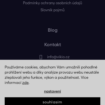
Podmínky ochrany osobních údajů
Slovník pojmů
Blog
Kontakt
info
@
vikio.cz
Používáme cookies, abychom Vám umožnili pohodlné
+420 725 320 508
prohlížení webu a díky analýze provozu webu neustále
zlepšovali jeho funkce, výkon a použitelnost. Více
informací
zde
.
nastavení
Vytvořil Shoptet
souhlasím
© 2008 -
2026
vikio.cz. Všechna práva vyhrazena.