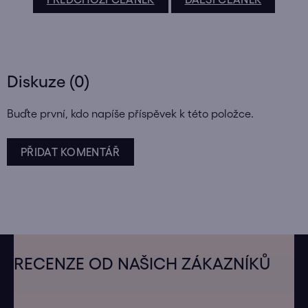
Diskuze (0)
Buďte první, kdo napíše příspěvek k této položce.
PŘIDAT KOMENTÁŘ
Z
á
RECENZE OD NAŠICH ZÁKAZNÍKŮ
p
a