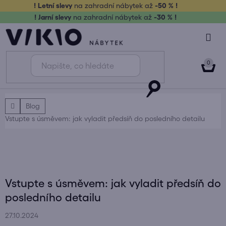
Přejít
! Letní slevy
na zahradní nábytek až
-50 % !
na
! Jarní slevy
na zahradní nábytek až
-30 % !
obsah
NÁK
KOŠ
Domů
Blog
Vstupte s úsměvem: jak vyladit předsíň do posledního detailu
Vstupte s úsměvem: jak vyladit předsíň do
posledního detailu
27.10.2024